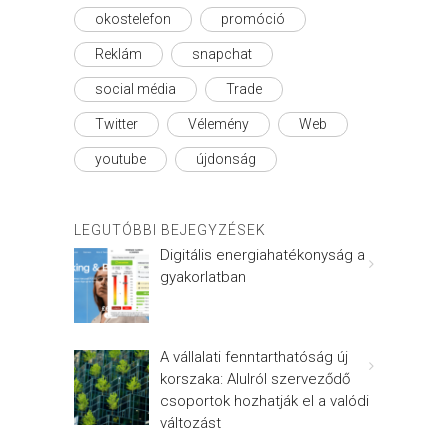
okostelefon
promóció
Reklám
snapchat
social média
Trade
Twitter
Vélemény
Web
youtube
újdonság
LEGUTÓBBI BEJEGYZÉSEK
Digitális energiahatékonyság a
gyakorlatban
A vállalati fenntarthatóság új
korszaka: Alulról szerveződő
csoportok hozhatják el a valódi
változást