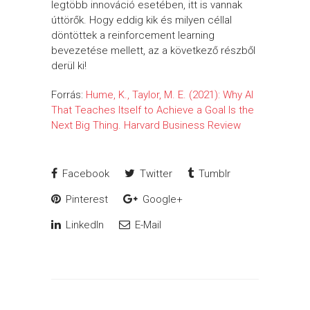
legtöbb innováció esetében, itt is vannak
úttörők. Hogy eddig kik és milyen céllal
döntöttek a reinforcement learning
bevezetése mellett, az a következő részből
derül ki!
Forrás:
Hume, K., Taylor, M. E. (2021): Why AI
That Teaches Itself to Achieve a Goal Is the
Next Big Thing. Harvard Business Review
Facebook
Twitter
Tumblr
Pinterest
Google+
LinkedIn
E-Mail