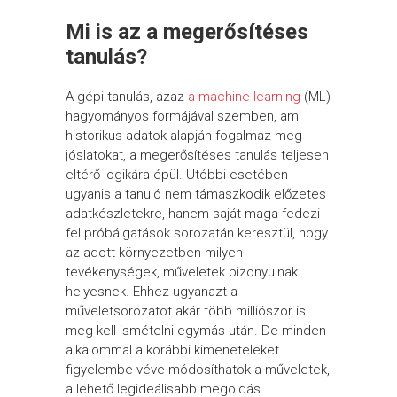
Mi is az a megerősítéses
tanulás?
A gépi tanulás, azaz
a machine learning
(ML)
hagyományos formájával szemben, ami
historikus adatok alapján fogalmaz meg
jóslatokat, a megerősítéses tanulás teljesen
eltérő logikára épül. Utóbbi esetében
ugyanis a tanuló nem támaszkodik előzetes
adatkészletekre, hanem saját maga fedezi
fel próbálgatások sorozatán keresztül, hogy
az adott környezetben milyen
tevékenységek, műveletek bizonyulnak
helyesnek. Ehhez ugyanazt a
műveletsorozatot akár több milliószor is
meg kell ismételni egymás után. De minden
alkalommal a korábbi kimeneteleket
figyelembe véve módosíthatok a műveletek,
a lehető legideálisabb megoldás