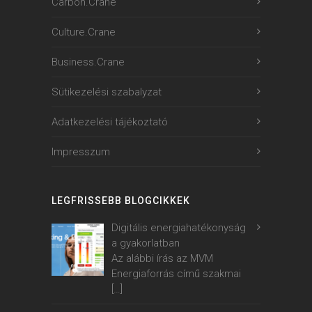
Carbon.Crane
Culture.Crane
Business.Crane
Sütikezelési szabalyzat
Adatkezelési tájékoztató
Impresszum
LEGFRISSEBB BLOGCIKKEK
Digitális energiahatékonyság
a gyakorlatban
Az alábbi írás az MVM
Energiaforrás című szakmai
[…]