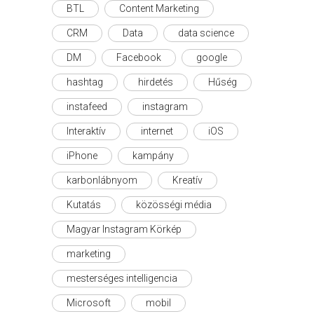
BTL
Content Marketing
CRM
Data
data science
DM
Facebook
google
hashtag
hirdetés
Hűség
instafeed
instagram
Interaktív
internet
iOS
iPhone
kampány
karbonlábnyom
Kreatív
Kutatás
közösségi média
Magyar Instagram Körkép
marketing
mesterséges intelligencia
Microsoft
mobil