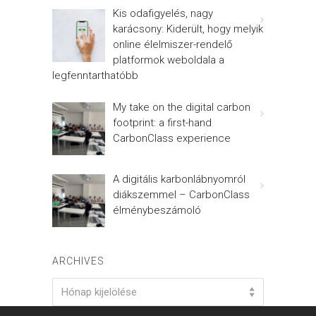
Kis odafigyelés, nagy
karácsony: Kiderült, hogy melyik
online élelmiszer-rendelő
platformok weboldala a
legfenntarthatóbb
My take on the digital carbon
footprint: a first-hand
CarbonClass experience
A digitális karbonlábnyomról
diákszemmel – CarbonClass
élménybeszámoló
ARCHIVES
Archives
Hónap kijelölése