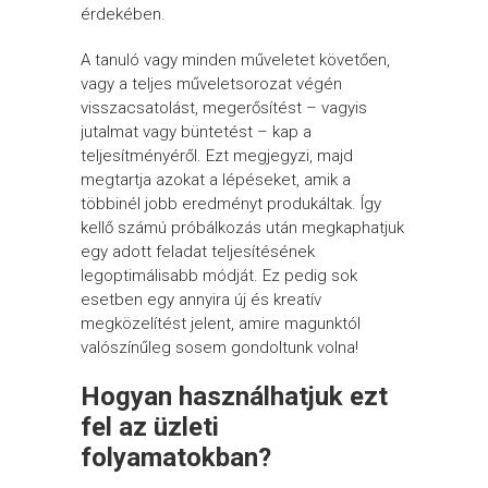
érdekében.
A tanuló vagy minden műveletet követően,
vagy a teljes műveletsorozat végén
visszacsatolást, megerősítést – vagyis
jutalmat vagy büntetést – kap a
teljesítményéről. Ezt megjegyzi, majd
megtartja azokat a lépéseket, amik a
többinél jobb eredményt produkáltak. Így
kellő számú próbálkozás után megkaphatjuk
egy adott feladat teljesítésének
legoptimálisabb módját. Ez pedig sok
esetben egy annyira új és kreatív
megközelítést jelent, amire magunktól
valószínűleg sosem gondoltunk volna!
Hogyan használhatjuk ezt
fel az üzleti
folyamatokban?