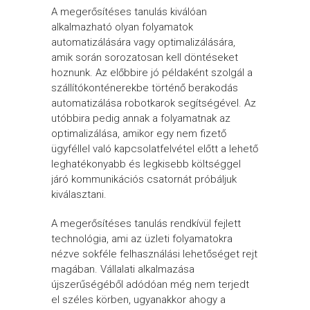
A megerősítéses tanulás kiválóan
alkalmazható olyan folyamatok
automatizálására vagy optimalizálására,
amik során sorozatosan kell döntéseket
hoznunk. Az előbbire jó példaként szolgál a
szállítókonténerekbe történő berakodás
automatizálása robotkarok segítségével. Az
utóbbira pedig annak a folyamatnak az
optimalizálása, amikor egy nem fizető
ügyféllel való kapcsolatfelvétel előtt a lehető
leghatékonyabb és legkisebb költséggel
járó kommunikációs csatornát próbáljuk
kiválasztani.
A megerősítéses tanulás rendkívül fejlett
technológia, ami az üzleti folyamatokra
nézve sokféle felhasználási lehetőséget rejt
magában. Vállalati alkalmazása
újszerűségéből adódóan még nem terjedt
el széles körben, ugyanakkor ahogy a