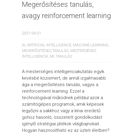
Megerősítéses tanulás,
avagy reinforcement learning
2021-04-01
AI
,
ARTIFICIAL INTELLIGENCE
,
MACHINE LEARNING
,
MEGERŐSÍTÉSES TANULÁS
,
MESTERSÉGES
INTELLIGENCIA
,
MI
,
TANULÁS
A mesterséges intelligenciakutatás egyik
kevésbé közismert, de annál izgalmasabb
ága a megerősítéses tanulás, vagyis a
reinforcement learning. Ezzel a
technológiával működnek például azok a
számítógépes programok, amik képesek
legyőzni a sakkhoz vagy a kínai eredetű
gohoz hasonló, összetett gondolkodást
igénylő stratégiai játékok világbajnokait.
Hogyan hasznosítható ez az üzleti életben?