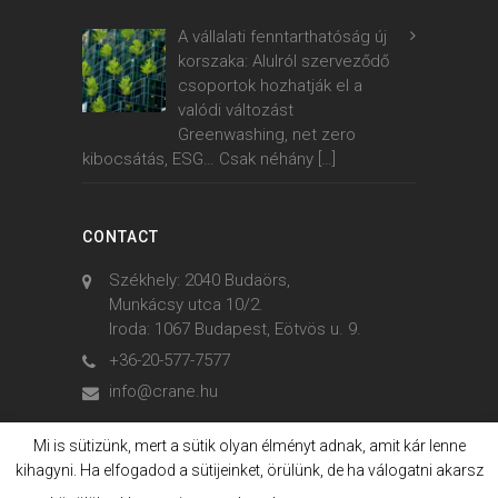
A vállalati fenntarthatóság új
korszaka: Alulról szerveződő
csoportok hozhatják el a
valódi változást
Greenwashing, net zero
kibocsátás, ESG… Csak néhány
[…]
CONTACT
Székhely: 2040 Budaörs,
Munkácsy utca 10/2.
Iroda: 1067 Budapest, Eötvös u. 9.
+36-20-577-7577
info@crane.hu
Mi is sütizünk, mert a sütik olyan élményt adnak, amit kár lenne
kihagyni. Ha elfogadod a sütijeinket, örülünk, de ha válogatni akarsz