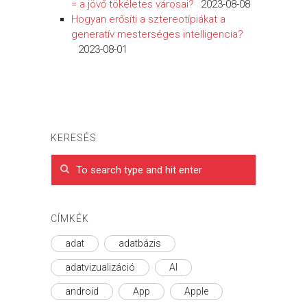
= a jövő tökéletes városai?
2023-08-08
Hogyan erősíti a sztereotípiákat a
generatív mesterséges intelligencia?
2023-08-01
KERESÉS
CÍMKÉK
adat
adatbázis
adatvizualizáció
AI
android
App
Apple