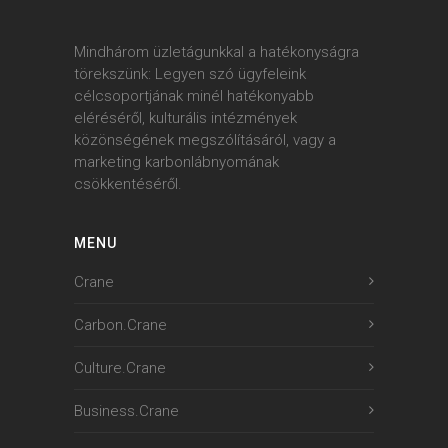
Mindhárom üzletágunkkal a hatékonyságra
törekszünk: Legyen szó ügyfeleink
célcsoportjának minél hatékonyabb
eléréséről, kulturális intézmények
közönségének megszólításáról, vagy a
marketing karbonlábnyomának
csökkentéséről.
MENU
Crane
Carbon.Crane
Culture.Crane
Business.Crane