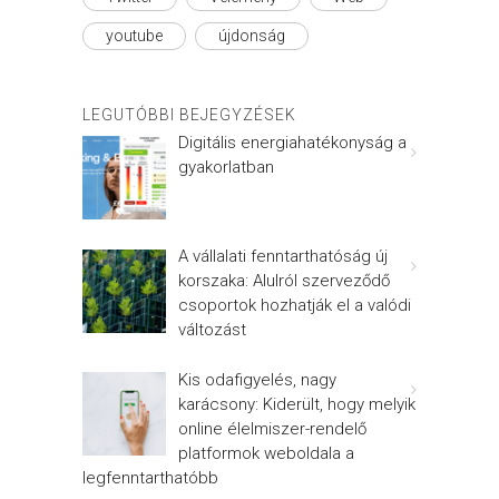
youtube
újdonság
LEGUTÓBBI BEJEGYZÉSEK
Digitális energiahatékonyság a
gyakorlatban
A vállalati fenntarthatóság új
korszaka: Alulról szerveződő
csoportok hozhatják el a valódi
változást
Kis odafigyelés, nagy
karácsony: Kiderült, hogy melyik
online élelmiszer-rendelő
platformok weboldala a
legfenntarthatóbb