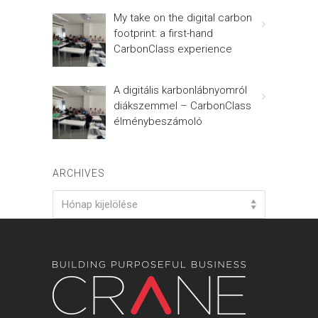
My take on the digital carbon
footprint: a first-hand
CarbonClass experience
A digitális karbonlábnyomról
diákszemmel – CarbonClass
élménybeszámoló
ARCHIVES
Archives
Hónap kijelölése