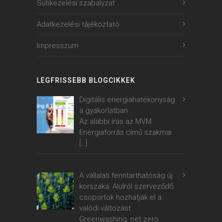
Sütikezelési szabalyzat
Adatkezelési tájékoztató
Impresszum
LEGFRISSEBB BLOGCIKKEK
Digitális energiahatékonyság
a gyakorlatban
Az alábbi írás az MVM
Energiaforrás című szakmai
[…]
A vállalati fenntarthatóság új
korszaka: Alulról szerveződő
csoportok hozhatják el a
valódi változást
Greenwashing, net zero