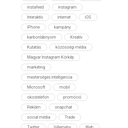
instafeed
instagram
Interaktív
internet
iOS
iPhone
kampány
karbonlábnyom
Kreatív
Kutatás
közösségi média
Magyar Instagram Körkép
marketing
mesterséges intelligencia
Microsoft
mobil
okostelefon
promóció
Reklám
snapchat
social média
Trade
Twitter
Vélemény
Web