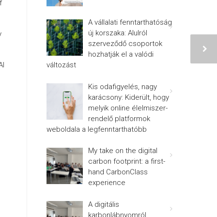
f
A vállalati fenntarthatóság
új korszaka: Alulról
y
szerveződő csoportok
hozhatják el a valódi
változást
AI
Kis odafigyelés, nagy
karácsony: Kiderült, hogy
melyik online élelmiszer-
rendelő platformok
weboldala a legfenntarthatóbb
My take on the digital
carbon footprint: a first-
hand CarbonClass
experience
A digitális
karbonlábnyomról