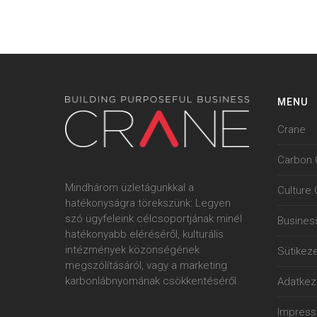
MENU
Crane
Carbon.
Mindhárom üzletágunkkal a
Culture
hatékonyságra törekszünk: Legyen
szó ügyfeleink célcsoportjának minél
Busines
hatékonyabb eléréséről, kulturális
intézmények közönségének
Sütikeze
megszólításáról, vagy a marketing
karbonlábnyomának csökkentéséről.
Adatkeze
Impres