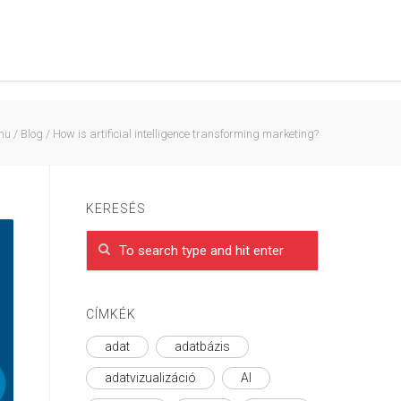
hu
/
Blog
/
How is artificial intelligence transforming marketing?
KERESÉS
CÍMKÉK
adat
adatbázis
adatvizualizáció
AI