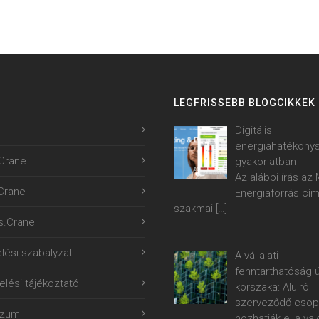
LEGFRISSEBB BLOGCIKKEK
Digitális
energiahatékony
Crane
gyakorlatban
Az alábbi írás a
.Crane
Energiaforrás cí
szakmai
[…]
s.Crane
lési szabalyzat
A vállalati
fenntarthatóság ú
lési tájékoztató
korszaka: Alulról
szerveződő csop
szum
hozhatják el a val