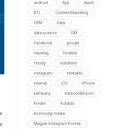
android
App
Apple
BTL
Content Marketing
CRM
Data
data science
DM
Facebook
google
hashtag
hirdetés
Hűség
instafeed
instagram
Interaktív
internet
iOS
iPhone
kampány
karbonlábnyom
Kreatív
Kutatás
n
közösségi média
Magyar Instagram Körkép
n