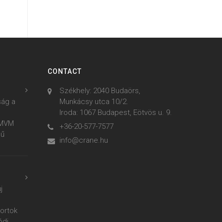
CONTACT
Székhely: 2040 Budaörs,
ság a
Munkácsy utca 10/2.
Iroda: 1067 Budapest, Eötvös u. 9.
z MVM
+36-20-577-7577
mű
info@crane.hu
j
ortok
ódi