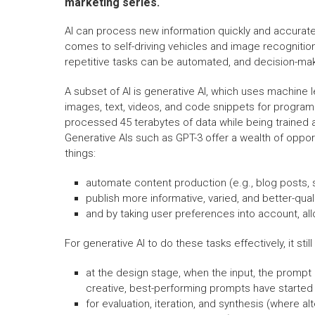
marketing series.
AI can process new information quickly and accurately
comes to self-driving vehicles and image recognition
repetitive tasks can be automated, and decision-ma
A subset of AI is generative AI, which uses machine l
images, text, videos, and code snippets for program
processed 45 terabytes of data while being trained 
Generative AIs such as GPT-3 offer a wealth of oppor
things:
automate content production (e.g., blog posts, 
publish more informative, varied, and better-qual
and by taking user preferences into account, a
For generative AI to do these tasks effectively, it st
at the design stage, when the input, the prompt 
creative, best-performing prompts have started
for evaluation, iteration, and synthesis (where 