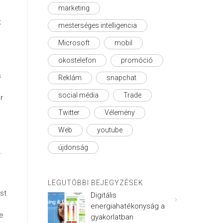
marketing
t
mesterséges intelligencia
Microsoft
mobil
okostelefon
promóció
s
Reklám
snapchat
social média
Trade
r
Twitter
Vélemény
Web
youtube
újdonság
.
LEGUTÓBBI BEJEGYZÉSEK
st
Digitális
energiahatékonyság a
he
gyakorlatban