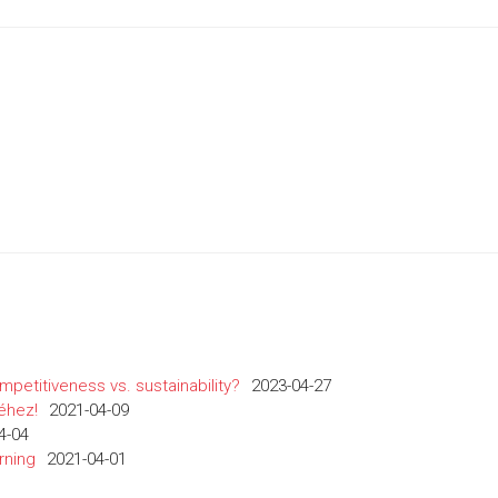
mpetitiveness vs. sustainability?
2023-04-27
éhez!
2021-04-09
4-04
rning
2021-04-01