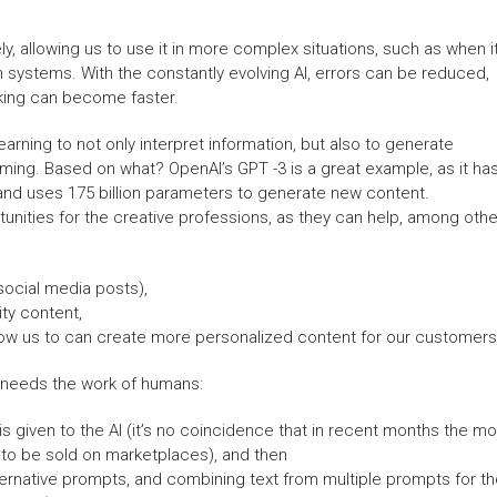
, allowing us to use it in more complex situations, such as when i
 systems. With the constantly evolving AI, errors can be reduced,
king can become faster.
earning to not only interpret information, but also to generate
ming. Based on what? OpenAI’s GPT -3 is a great example, as it ha
and uses 175 billion parameters to generate new content.
tunities for the creative professions, as they can help, among othe
social media posts),
ity content,
llow us to can create more personalized content for our customers
ill needs the work of humans:
is given to the AI (it’s no coincidence that in recent months the mo
 to be sold on marketplaces), and then
alternative prompts, and combining text from multiple prompts for t