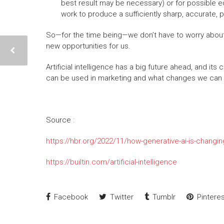
best result may be necessary) or for possible e
work to produce a sufficiently sharp, accurate, pri
So—for the time being—we don’t have to worry about A
new opportunities for us.
Artificial intelligence has a big future ahead, and 
can be used in marketing and what changes we can exp
Source
:
https://hbr.org/2022/11/how-generative-ai-is-changin
https://builtin.com/artificial-intelligence
Facebook
Twitter
Tumblr
Pinteres