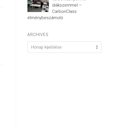
diákszemmel –
CarbonClass
élménybeszámoló
ARCHIVES
Archives
Hónap kijelölése