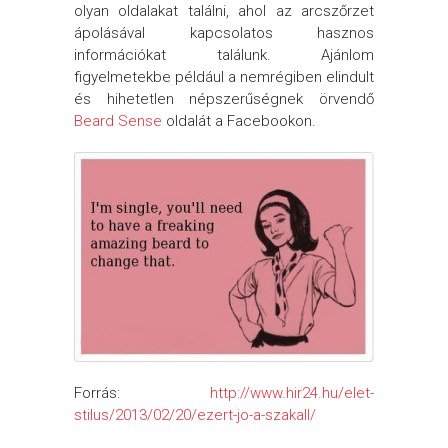
olyan oldalakat találni, ahol az arcszőrzet
ápolásával kapcsolatos hasznos
információkat találunk. Ajánlom
figyelmetekbe például a nemrégiben elindult
és hihetetlen népszerűségnek örvendő
Beard Sense
oldalát a Facebookon.
Forrás:
http://www.hir24.hu/elet-
stilus/2013/02/20/ezert-jo-a-szakall/