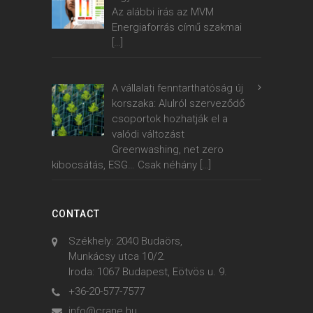
Az alábbi írás az MVM
Energiaforrás című szakmai
[…]
A vállalati fenntarthatóság új
korszaka: Alulról szerveződő
csoportok hozhatják el a
valódi változást
Greenwashing, net zero
kibocsátás, ESG… Csak néhány
[…]
CONTACT
Székhely: 2040 Budaörs,
Munkácsy utca 10/2.
Iroda: 1067 Budapest, Eötvös u. 9.
+36-20-577-7577
info@crane.hu