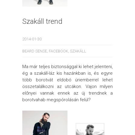
Szakáll trend
2014-01-30
BEARD SENSE
,
FACEBOOK
,
SZAKÁLL
Ma már teljes biztonsággal ki lehet jelenteni,
ég a szakáll-láz kis hazánkban is, és egyre
több borotvát eldobó úriemberrel lehet
összetalálkozni az utcákon. Vajon milyen
előnyei vannak ennek az új trendnek a
borotvahab megspórolásán felül?