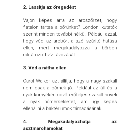
2. Lassítja az öregedést
Vajon képes arra az arcszőrzet, hogy
fiatalon tartsa a bőrünket? Londoni kutatók
szerint minden további nélkül. Például azzal,
hogy védi az arcbőrt a szél szárító hatása
ellen, mert megakadályozza a bőrben
raktározott víz távozását.
3. Véd a nátha ellen
Carol Walker azt állítja, hogy a nagy szakáll
nem csak a bőrnek jó. Például az áll és a
nyak környékén növő erőteljes szakáll növeli
a nyak hőmérsékletét, ami így képes
ellenállni a baktériumok támadásának.
4. Megakadályozhatja az
asztmarohamokat