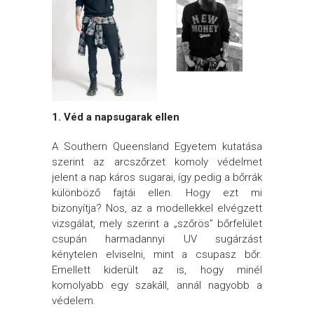
1. Véd a napsugarak ellen
A Southern Queensland Egyetem kutatása
szerint az arcszőrzet komoly védelmet
jelent a nap káros sugarai, így pedig a bőrrák
különböző fajtái ellen. Hogy ezt mi
bizonyítja? Nos, az a modellekkel elvégzett
vizsgálat, mely szerint a „szőrös” bőrfelület
csupán harmadannyi UV sugárzást
kénytelen elviselni, mint a csupasz bőr.
Emellett kiderült az is, hogy minél
komolyabb egy szakáll, annál nagyobb a
védelem.