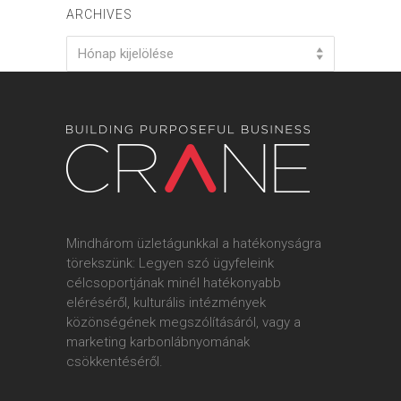
ARCHIVES
Archives
Hónap kijelölése
Mindhárom üzletágunkkal a hatékonyságra
törekszünk: Legyen szó ügyfeleink
célcsoportjának minél hatékonyabb
eléréséről, kulturális intézmények
közönségének megszólításáról, vagy a
marketing karbonlábnyomának
csökkentéséről.