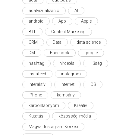
adat
adatbázis
adatvizualizáció
AI
android
App
Apple
BTL
Content Marketing
CRM
Data
data science
DM
Facebook
google
hashtag
hirdetés
Hűség
instafeed
instagram
Interaktív
internet
iOS
iPhone
kampány
karbonlábnyom
Kreatív
Kutatás
közösségi média
Magyar Instagram Körkép