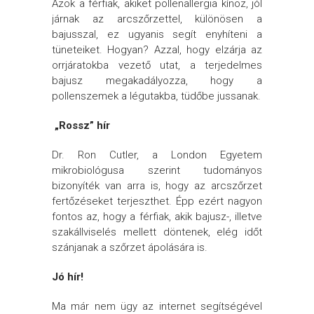
Azok a férfiak, akiket pollenallergia kínoz, jól
járnak az arcszőrzettel, különösen a
bajusszal, ez ugyanis segít enyhíteni a
tüneteiket. Hogyan? Azzal, hogy elzárja az
orrjáratokba vezető utat, a terjedelmes
bajusz megakadályozza, hogy a
pollenszemek a légutakba, tüdőbe jussanak.
„Rossz” hír
Dr. Ron Cutler, a London Egyetem
mikrobiológusa szerint tudományos
bizonyíték van arra is, hogy az arcszőrzet
fertőzéseket terjeszthet. Épp ezért nagyon
fontos az, hogy a férfiak, akik bajusz-, illetve
szakállviselés mellett döntenek, elég időt
szánjanak a szőrzet ápolására is.
Jó hír!
Ma már nem ügy az internet segítségével