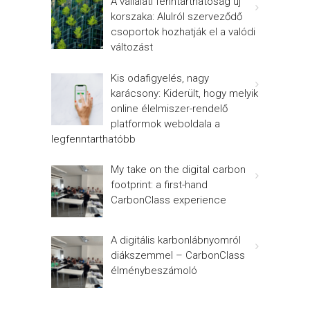
A vállalati fenntarthatóság új
korszaka: Alulról szerveződő
csoportok hozhatják el a valódi
változást
Kis odafigyelés, nagy
karácsony: Kiderült, hogy melyik
online élelmiszer-rendelő
platformok weboldala a
legfenntarthatóbb
My take on the digital carbon
footprint: a first-hand
CarbonClass experience
A digitális karbonlábnyomról
diákszemmel – CarbonClass
élménybeszámoló