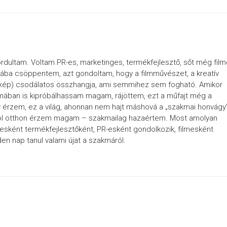
dultam. Voltam PR-es, marketinges, termékfejlesztő, sőt még fil
mába csöppentem, azt gondoltam, hogy a filmművészet, a kreatív
 a kép) csodálatos összhangja, ami semmihez sem fogható. Amikor
mában is kipróbálhassam magam, rájöttem, ezt a műfajt még a
 érzem, ez a világ, ahonnan nem hajt máshová a „szakmai honvágy”
hol otthon érzem magam – szakmailag hazaértem. Most amolyan
esként termékfejlesztőként, PR-esként gondolkozik, filmesként
den nap tanul valami újat a szakmáról.