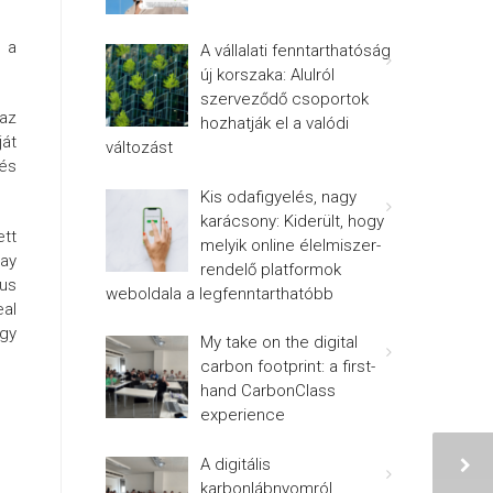
t a
A vállalati fenntarthatóság
új korszaka: Alulról
szerveződő csoportok
 az
hozhatják el a valódi
ját
változást
 és
Kis odafigyelés, nagy
karácsony: Kiderült, hogy
ett
melyik online élelmiszer-
ay
rendelő platformok
us
weboldala a legfenntarthatóbb
eal
egy
My take on the digital
carbon footprint: a first-
hand CarbonClass
experience
A digitális
karbonlábnyomról