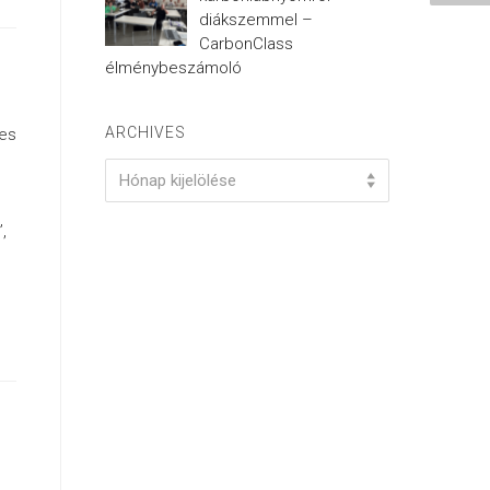
diákszemmel –
CarbonClass
élménybeszámoló
ARCHIVES
mes
Archives
Hónap kijelölése
,