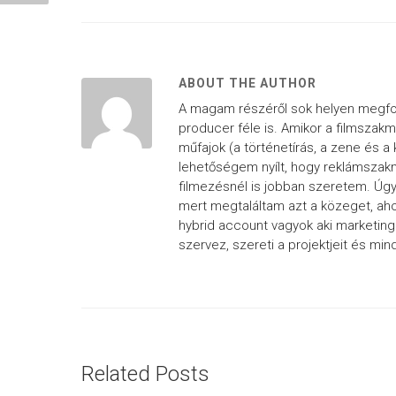
ABOUT THE AUTHOR
A magam részéről sok helyen megfor
producer féle is. Amikor a filmszak
műfajok (a történetírás, a zene és
lehetőségem nyílt, hogy reklámszak
filmezésnél is jobban szeretem. Úgy
mert megtaláltam azt a közeget, a
hybrid account vagyok aki marketing
szervez, szereti a projektjeit és min
Related Posts