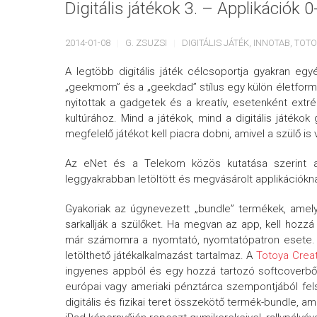
Digitális játékok 3. – Applikációk 
2014-01-08
G. ZSUZSI
DIGITÁLIS JÁTÉK
,
INNOTAB
,
TOTO
A legtöbb digitális játék célcsoportja gyakran eg
„geekmom” és a „geekdad” stílus egy külön életforma a
nyitottak a gadgetek és a kreatív, esetenként extr
kultúrához. Mind a játékok, mind a digitális játékok 
megfelelő játékot kell piacra dobni, amivel a szülő is 
Az eNet és a Telekom közös kutatása szerint a d
leggyakrabban letöltött és megvásárolt applikációknak
Gyakoriak az úgynevezett „bundle” termékek, amely
sarkallják a szülőket. Ha megvan az app, kell hozzá
már számomra a nyomtató, nyomtatópatron esete
letölthető játékalkalmazást tartalmaz. A
Totoya Crea
ingyenes appból és egy hozzá tartozó softcoverből á
európai vagy ameriaki pénztárca szempontjából fel
digitális és fizikai teret összekötő termék-bundle, a