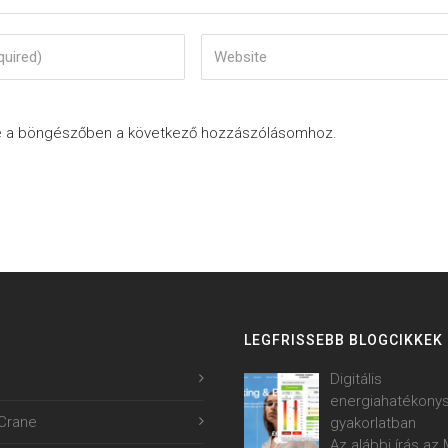
e a böngészőben a következő hozzászólásomhoz.
LEGFRISSEBB BLOGCIKKEK
Digitális
energiahatékony
Crane
gyakorlatban
Az alábbi írás a