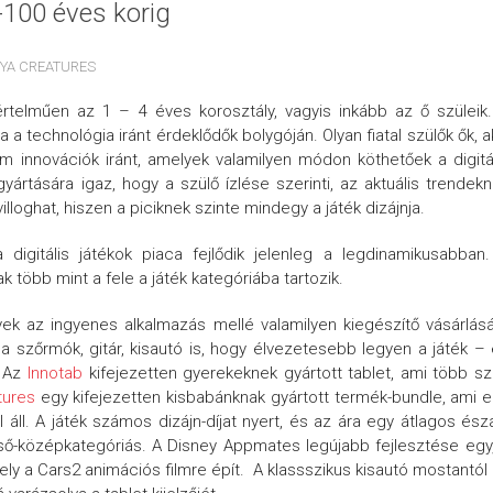
0-100 éves korig
YA CREATURES
yértelműen az 1 – 4 éves korosztály, vagyis inkább az ő szüleik
 technológia iránt érdeklődők bolygóján. Olyan fiatal szülők ők, a
ém innovációk iránt, amelyek valamilyen módon köthetőek a digitá
gyártására igaz, hogy a szülő ízlése szerinti, az aktuális trendek
villoghat, hiszen a piciknek szinte mindegy a játék dizájnja.
igitális játékok piaca fejlődik jelenleg a legdinamikusabban
 több mint a fele a játék kategóriába tartozik.
ek az ingyenes alkalmazás mellé valamilyen kiegészítő vásárlás
 a szőrmók, gitár, kisautó is, hogy élvezetesebb legyen a játék –
. Az
Innotab
kifejezetten gyerekeknek gyártott tablet, ami több s
tures
egy kifejezetten kisbabánknak gyártott termék-bundle, ami 
ll. A játék számos dizájn-díjat nyert, és az ára egy átlagos ész
ső-középkategóriás. A Disney Appmates legújabb fejlesztése egy
mely a Cars2 animációs filmre épít. A klassszikus kisautó mostantól