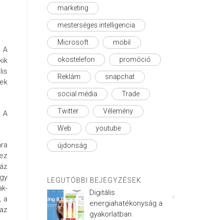
marketing
mesterséges intelligencia
Microsoft
mobil
. A
okostelefon
promóció
kik
lis
Reklám
snapchat
nek
social média
Trade
Twitter
Vélemény
. A
Web
youtube
ára
újdonság
 ez
záz
egy
LEGUTÓBBI BEJEGYZÉSEK
ak-
Digitális
, a
energiahatékonyság a
 az
gyakorlatban