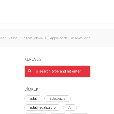
ane.hu
/
Blog
/
Digitális játékok 3. – Applikációk 0-100 éves korig
KERESÉS
CÍMKÉK
adat
adatbázis
adatvizualizáció
AI