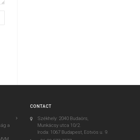
CONTACT
Székhely: 2040 Budaörs,
ság a
Munkácsy utca 10/2.
Iroda: 1067 Budapest, Eötvös u. 9.
z MVM