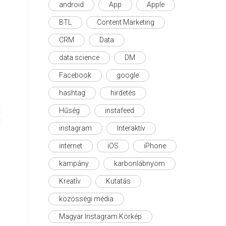
android
App
Apple
BTL
Content Marketing
CRM
Data
data science
DM
Facebook
google
hashtag
hirdetés
Hűség
instafeed
instagram
Interaktív
internet
iOS
iPhone
kampány
karbonlábnyom
Kreatív
Kutatás
közösségi média
Magyar Instagram Körkép