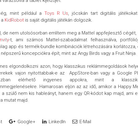
varázsolva a tablet kijelzőjét.
cég, mint például a
Toys R Us
, jócskán tart digitális játékoka
t a
KidRobot
is saját digitális játékán dolgozik.
, de nem utolsósorban említem meg a Mattel appfejlesztő cégét,
nvity
-t, ami számos Mattel-szabadalmat felhasználva, portfólió
ólag app és termék-bundle kombinációk létrehozására korlátozza,
 népszerű koncepciókra épít, mint az Angy Birds vagy a Fruit Ninja.
mes elgondolkozni azon, hogy klasszikus reklámmegoldások hely
erekek vajon nyitottabbak-e az AppStore-ban vagy a Google Pl
házban elérhető ingyenes appokra, mint a klasszik
ámmegjelenésekre. Hamarosan eljön az az idő, amikor a Happy M
é a szülő nem kis hableányt, hanem egy QR-kódot kap majd, ami 
ra mutat majd.
t
Google+
LinkedIn
E-Mail