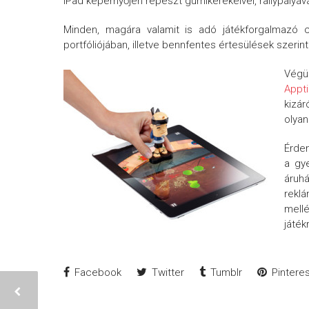
iPad képernyőjén repeszt gumikerekeivel, rallypályává 
Minden, magára valamit is adó játékforgalmazó 
portfóliójában, illetve bennfentes értesülések szerin
Végül
Appti
kizár
olyan
Érde
a gy
áru
rekl
mell
játék
Facebook
Twitter
Tumblr
Pinteres