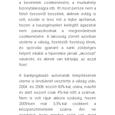
a bevételek csökkenésére, a munkahelyi
bizonytalanságra stb. Itt most persze nem a
felső tízezerről beszélek, akiknek eddig is
volt, ezután is lesz mit a tejbe aprítaniuk,
hiszen a luxusigényeket kielégítő ágazatok
nem panaszkodnak a megrendelések
csökkenésére. A lakosság zömét azonban
utolérte a válság, fizetéstől fizetésig élnek,
és spórolás gyanánt a sarki zöldséges
helyett inkább a hiperekbe járnak „akciósat”
vásárolni, és akinek van kártyája, az azzal
fizet.
A bankjegykiadó automaták telepítésének
üteme is lendületét vesztette a válság után,
2004. és 2008. között 40%-kal, utána, másfél
év alatt viszont csak 4%-kal nőtt a számuk.
Nem is volt rájuk akkora szükség, hiszen
2009-ben már 3,3%-kal csökkent a
készpénzfelvételek száma. Ám ne