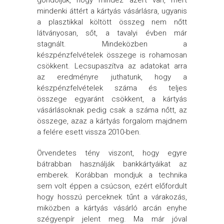
gondoljuk, hogy mindez azért van, mert
mindenki áttért a kártyás vásárlásra, ugyanis
a plasztikkal költött összeg nem nőtt
látványosan, sőt, a tavalyi évben már
stagnált. Mindeközben a
készpénzfelvételek összege is rohamosan
csökkent. Lecsupaszítva az adatokat arra
az eredményre juthatunk, hogy a
készpénzfelvételek száma és teljes
összege egyaránt csökkent, a kártyás
vásárlásoknak pedig csak a száma nőtt, az
összege, azaz a kártyás forgalom majdnem
a felére esett vissza 2010-ben.
Örvendetes tény viszont, hogy egyre
bátrabban használják bankkártyáikat az
emberek. Korábban mondjuk a technika
sem volt éppen a csúcson, ezért előfordult
hogy hosszú perceknek tűnt a várakozás,
miközben a kártyás vásárló arcán enyhe
szégyenpír jelent meg. Ma már jóval