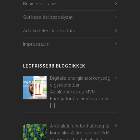
Business.Crane
Sütikezelési szabalyzat
Adatkezelési tájékoztató
Impresszum
LEGFRISSEBB BLOGCIKKEK
Digitális energiahatékonyság
a gyakorlatban
Az alábbi írás az MVM
Energiaforrás című szakmai
[…]
A vállalati fenntarthatóság új
korszaka: Alulról szerveződő
csoportok hozhatják el a