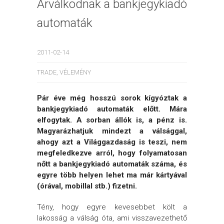
Árválkodnak a bankjegykiadó
automaták
2011-02-14
TRADE
,
VÉLEMÉNY
Pár éve még hosszú sorok kígyóztak a
bankjegykiadó automaták előtt. Mára
elfogytak. A sorban állók is, a pénz is.
Magyarázhatjuk mindezt a válsággal,
ahogy azt a Világgazdaság is teszi, nem
megfeledkezve arról, hogy folyamatosan
nőtt a bankjegykiadó automaták száma, és
egyre több helyen lehet ma már kártyával
(órával, mobillal stb.) fizetni.
Tény, hogy egyre kevesebbet költ a
lakosság a válság óta, ami visszavezethető