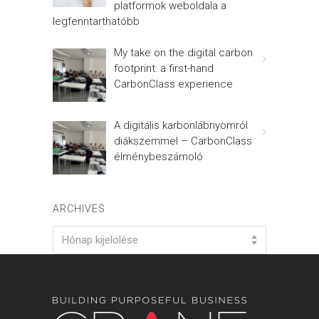
platformok weboldala a
legfenntarthatóbb
My take on the digital carbon
footprint: a first-hand
CarbonClass experience
A digitális karbonlábnyomról
diákszemmel – CarbonClass
élménybeszámoló
ARCHIVES
Archives
Hónap kijelölése