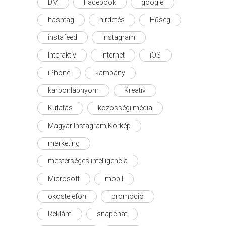
DM
Facebook
google
hashtag
hirdetés
Hűség
instafeed
instagram
Interaktív
internet
iOS
iPhone
kampány
karbonlábnyom
Kreatív
Kutatás
közösségi média
Magyar Instagram Körkép
marketing
mesterséges intelligencia
Microsoft
mobil
okostelefon
promóció
Reklám
snapchat