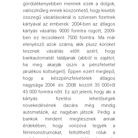
gördülékenyebben mennek ezek a dolgok,
valószínűleg ennek köszönhető, hogy kisebb
összegű vásárlásoknál is szívesen fizetnek
kártyával az emberek. 2004-ben az átlagos
kártyás vásárlás 9000 forintra rúgott, 2009-
ben ez lecsökkent 7500 forintra. Ma már
elenyésző azok száma, akik plusz köröket
tesznek vásárlás előtt azért, hogy
bankautomatát találjanak (abból is sajátot,
ha meg akarják úszni a pénzfelvétel
járulékos költségeit). Éppen ezért meglepő,
hogy a készpénzfelvételek átlagos
nagysága 2004. és 2008. között 35 000-ről
43 000 forintra nőtt. Ez azt jelenti, hogy aki a
kártyás fizetési lehetőségek
növekedésének dacára még mindig
automatázik, az nagyban játszik. Pedig a
bankok mindent megtesznek annak
érdekében, hogy vonzóvá tegyék a
fémmonstrumokat, feltölthető róluk a