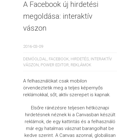
A Facebook új hirdetési
megoldása: interaktív
vászon
2016-03-09
DEMÓOLDAL
,
FACEBOOK
,
HIRDETÉS
,
INTERAKTÍV
VÁSZON
,
POWER EDITOR
,
REKLÁMOK
A felhasználókat csak mobilon
örvendeztetik meg a teljes képernyős
reklámokkal, sőt, aktív szerepet is kapnak.
Elsőre ránézésre teljesen hétköznapi
hirdetésnek néznek ki a Canvasban készült
reklámok, de egy kattintás és a felhasználó
már egy hatalmas vásznat barangolhat be
kedve szerint. A Canvas azonnal, globálisan