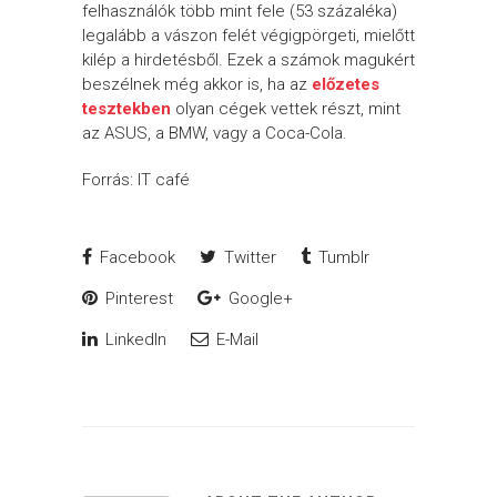
felhasználók több mint fele (53 százaléka)
legalább a vászon felét végigpörgeti, mielőtt
kilép a hirdetésből. Ezek a számok magukért
beszélnek még akkor is, ha az
előzetes
tesztekben
olyan cégek vettek részt, mint
az ASUS, a BMW, vagy a Coca-Cola.
Forrás: IT café
Facebook
Twitter
Tumblr
Pinterest
Google+
LinkedIn
E-Mail