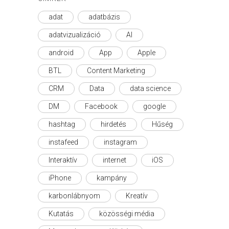
adat
adatbázis
adatvizualizáció
AI
android
App
Apple
BTL
Content Marketing
CRM
Data
data science
DM
Facebook
google
hashtag
hirdetés
Hűség
instafeed
instagram
Interaktív
internet
iOS
iPhone
kampány
karbonlábnyom
Kreatív
Kutatás
közösségi média