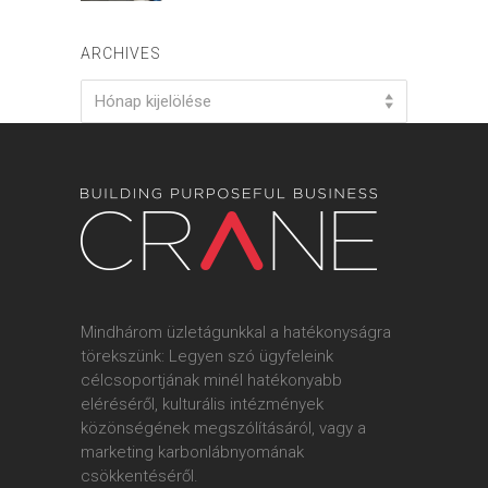
ARCHIVES
Archives
Hónap kijelölése
Mindhárom üzletágunkkal a hatékonyságra
törekszünk: Legyen szó ügyfeleink
célcsoportjának minél hatékonyabb
eléréséről, kulturális intézmények
közönségének megszólításáról, vagy a
marketing karbonlábnyomának
csökkentéséről.