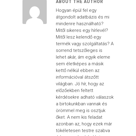
ABOUT THE AUTHOR
Hogyan épül fel egy
átgondolt adatbázis és mi
mindenre használható?
Mitől sikeres egy hírlevél?
Mitől lesz kelendő egy
termék vagy szolgáltatás? A
sorrend tetszőleges is
lehet akár, ám egyik eleme
sem életképes a másik
kettő nélkül ebben az
információval átszőtt
világban. Jó hír, hogy az
előzőekben feltett
kérdésekre adható válaszok
a birtokunkban vannak és
örömmel meg is osztjuk
őket. A nem kis feladat
azonban az, hogy ezek már
tökéletesen testre szabva