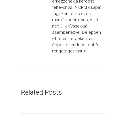
érkezzenek a kérdést
feltevőhöz. A CRM csapat
tagjaként én is ezen
munkálkodom, nap, mint
nap új kihívásokkal
szembenézve. De éppen
ettől lesz érdekes, és
éppen ezért lehet ebből
rengeteget tanulni.
Related Posts