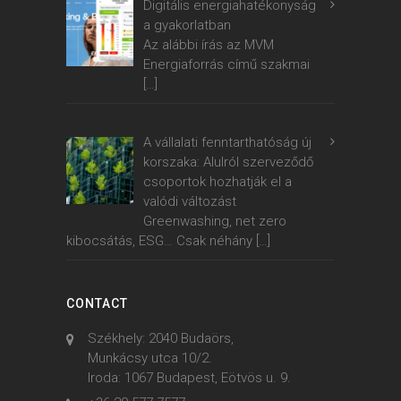
Digitális energiahatékonyság
a gyakorlatban
Az alábbi írás az MVM
Energiaforrás című szakmai
[…]
A vállalati fenntarthatóság új
korszaka: Alulról szerveződő
csoportok hozhatják el a
valódi változást
Greenwashing, net zero
kibocsátás, ESG… Csak néhány
[…]
CONTACT
Székhely: 2040 Budaörs,
Munkácsy utca 10/2.
Iroda: 1067 Budapest, Eötvös u. 9.