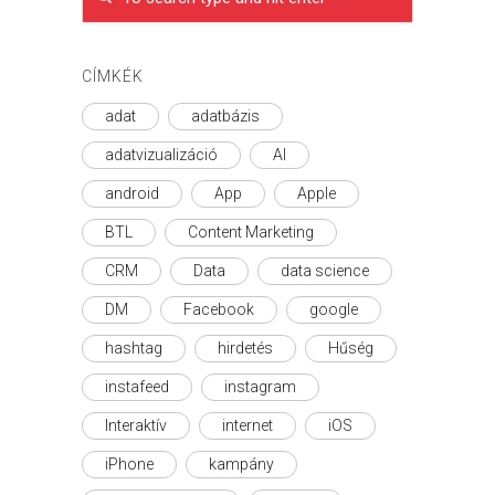
CÍMKÉK
adat
adatbázis
adatvizualizáció
AI
android
App
Apple
BTL
Content Marketing
CRM
Data
data science
DM
Facebook
google
hashtag
hirdetés
Hűség
instafeed
instagram
Interaktív
internet
iOS
iPhone
kampány