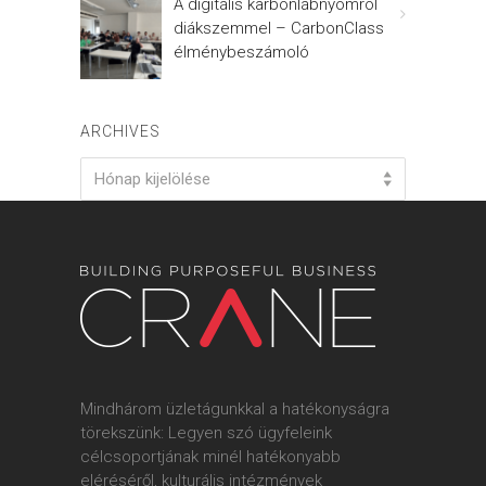
A digitális karbonlábnyomról
diákszemmel – CarbonClass
élménybeszámoló
ARCHIVES
Archives
Hónap kijelölése
Mindhárom üzletágunkkal a hatékonyságra
törekszünk: Legyen szó ügyfeleink
célcsoportjának minél hatékonyabb
eléréséről, kulturális intézmények