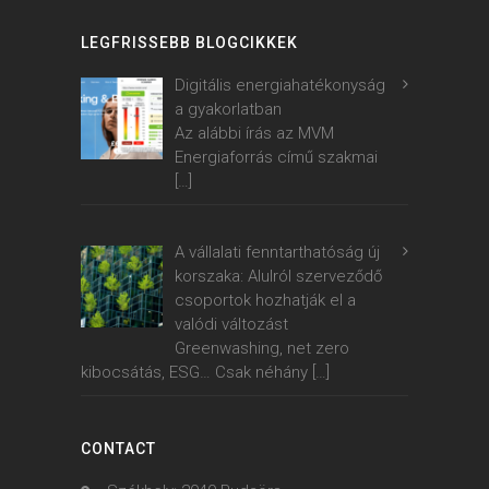
LEGFRISSEBB BLOGCIKKEK
Digitális energiahatékonyság
a gyakorlatban
Az alábbi írás az MVM
Energiaforrás című szakmai
[…]
A vállalati fenntarthatóság új
korszaka: Alulról szerveződő
csoportok hozhatják el a
valódi változást
Greenwashing, net zero
kibocsátás, ESG… Csak néhány
[…]
CONTACT