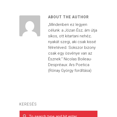
ABOUT THE AUTHOR
„Mindenben ez legyen
célunk: a Józan Ész; ám útja
síkos, ott kitartani nehéz;
nyakát szegi, aki csak kissé
félretéved. Sokszor bizony
csak egy ösvénye van az
Észnek.” Nicolas Boileau-
Despréaux: Ars Poetica
(Rónay György fordítása)
KERESÉS