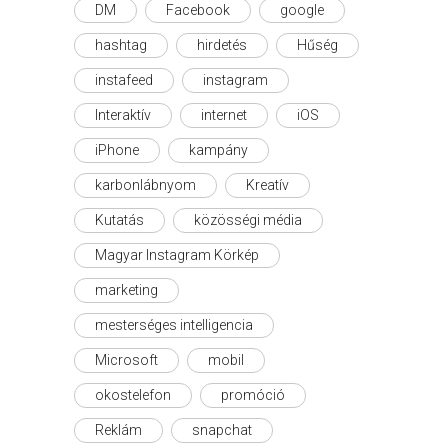
DM
Facebook
google
hashtag
hirdetés
Hűség
instafeed
instagram
Interaktív
internet
iOS
iPhone
kampány
karbonlábnyom
Kreatív
Kutatás
közösségi média
Magyar Instagram Körkép
marketing
mesterséges intelligencia
Microsoft
mobil
okostelefon
promóció
Reklám
snapchat