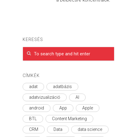
a belbecsre koncentrálok.
KERESÉS
CÍMKÉK
adat
adatbázis
adatvizualizáció
AI
android
App
Apple
BTL
Content Marketing
CRM
Data
data science