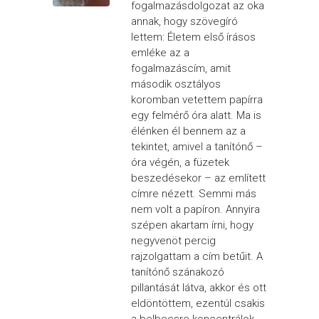
fogalmazásdolgozat az oka
annak, hogy szövegíró
lettem: Életem első írásos
emléke az a
fogalmazáscím, amit
második osztályos
koromban vetettem papírra
egy felmérő óra alatt. Ma is
élénken él bennem az a
tekintet, amivel a tanítónő –
óra végén, a füzetek
beszedésekor – az említett
címre nézett. Semmi más
nem volt a papíron. Annyira
szépen akartam írni, hogy
negyvenöt percig
rajzolgattam a cím betűit. A
tanítónő szánakozó
pillantását látva, akkor és ott
eldöntöttem, ezentúl csakis