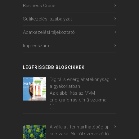
Business.Crane
Sütikezelési szabalyzat
Adatkezelési tájékoztató
Impresszum
LEGFRISSEBB BLOGCIKKEK
Digitális energiahatékonyság
a gyakorlatban
Az alábbi írás az MVM
Energiaforrás című szakmai
[…]
A vállalati fenntarthatóság új
korszaka: Alulról szerveződő