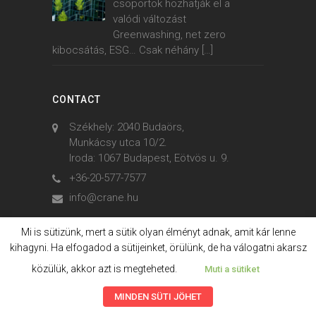
csoportok hozhatják el a
valódi változást
Greenwashing, net zero
kibocsátás, ESG… Csak néhány
[…]
CONTACT
Székhely: 2040 Budaörs,
Munkácsy utca 10/2.
Iroda: 1067 Budapest, Eötvös u. 9.
+36-20-577-7577
info@crane.hu
Mi is sütizünk, mert a sütik olyan élményt adnak, amit kár lenne
kihagyni. Ha elfogadod a sütijeinket, örülünk, de ha válogatni akarsz
© 2006. - 2023. Crane International
közülük, akkor azt is megteheted.
Muti a sütiket
MINDEN SÜTI JÖHET