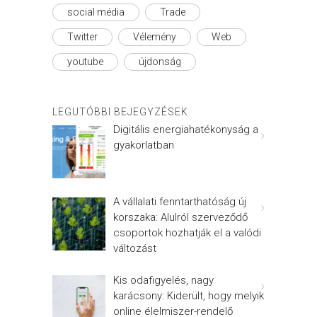
social média
Trade
Twitter
Vélemény
Web
youtube
újdonság
LEGUTÓBBI BEJEGYZÉSEK
Digitális energiahatékonyság a
gyakorlatban
A vállalati fenntarthatóság új
korszaka: Alulról szerveződő
csoportok hozhatják el a valódi
változást
Kis odafigyelés, nagy
karácsony: Kiderült, hogy melyik
online élelmiszer-rendelő