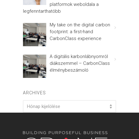
platformok weboldala a
legfenntarthatóbb
My take on the digital carbon
footprint: a first-hand
CarbonClass experience
A digitális karbonlábnyomról
diákszemmel – CarbonClass
élménybeszámoló
ARCHIVES
Archives
Hónap kijelölése