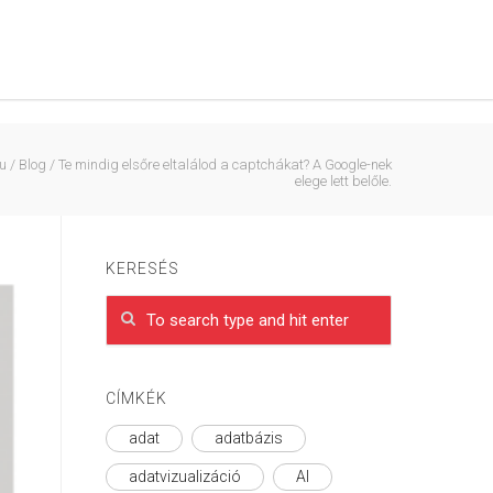
u
/
Blog
/
Te mindig elsőre eltalálod a captchákat? A Google-nek
elege lett belőle.
KERESÉS
CÍMKÉK
adat
adatbázis
adatvizualizáció
AI