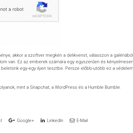
ye, akkor a szoftver megkéri a delikvenst, válasszon a galériábó
artalom van. Ez az emberek számára egy egyszerűen és kényelmese
t beletörik egy-egy ilyen tesztbe. Persze előbb-utóbb ez a védele
, olyanok, mint a Snapchat, a WordPress és a Humble Bumble.
t
Google+
LinkedIn
E-Mail