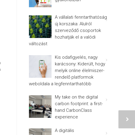
A vállalati fenntarthatóság
új korszaka: Alulról
szerveződő csoportok
hozhatják el a valódi
változást
l
Kis odafigyelés, nagy
n
karácsony: Kiderült, hogy
m
melyik online élelmiszer-
rendelő platformok
weboldala a legfenntarthatóbb
My take on the digital
carbon footprint: a first-
hand CarbonClass
experience
A digitális