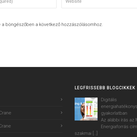
e a böngészőben a következő hozzászólásomhoz.
LEGFRISSEBB BLOGCIKKEK
Digitális
energiahatékony
Crane
gyakorlatban
Az alábbi írás a
.Crane
Energiaforrás cí
szakmai
[…]