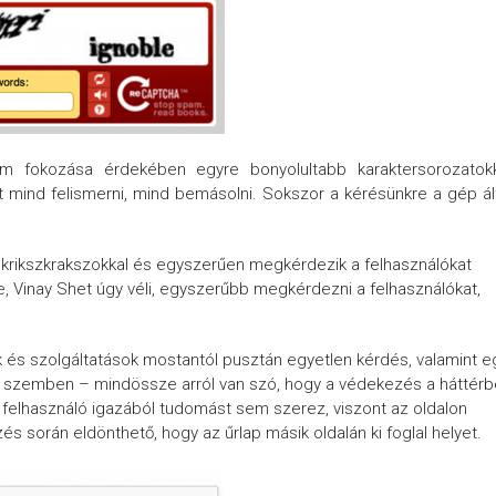
 fokozása érdekében egyre bonyolultabb karaktersorozatokk
t mind felismerni, mind bemásolni. Sokszor a kérésünkre a gép ál
 a krikszkrakszokkal és egyszerűen megkérdezik a felhasználókat
Vinay Shet úgy véli, egyszerűbb megkérdezni a felhasználókat,
 és szolgáltatások mostantól pusztán egyetlen kérdés, valamint e
l szemben – mindössze arról van szó, hogy a védekezés a háttér
l a felhasználó igazából tudomást sem szerez, viszont az oldalon
és során eldönthető, hogy az űrlap másik oldalán ki foglal helyet.