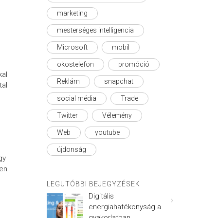
marketing
mesterséges intelligencia
Microsoft
mobil
okostelefon
promóció
al
Reklám
snapchat
tal
social média
Trade
Twitter
Vélemény
Web
youtube
újdonság
gy
ben
LEGUTÓBBI BEJEGYZÉSEK
Digitális
energiahatékonyság a
gyakorlatban