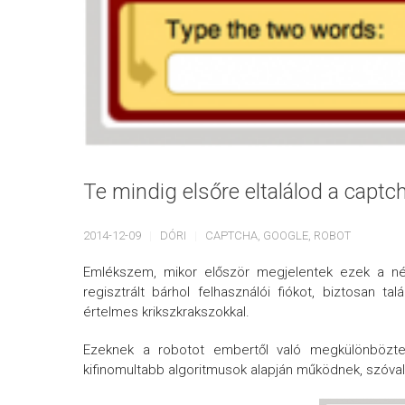
Te mindig elsőre eltalálod a captch
2014-12-09
DÓRI
CAPTCHA
,
GOOGLE
,
ROBOT
Emlékszem, mikor először megjelentek ezek a néha
regisztrált bárhol felhasználói fiókot, biztosan t
értelmes krikszkrakszokkal.
Ezeknek a robotot embertől való megkülönböztet
kifinomultabb algoritmusok alapján működnek, szóval