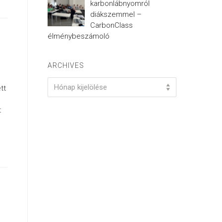
karbonlábnyomról
diákszemmel –
CarbonClass
élménybeszámoló
ARCHIVES
Archives
Hónap kijelölése
tt
t