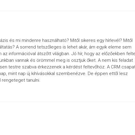
zis és mi mindenre használható? Mitől sikeres egy hírlevél? Mitől
ltatás? A sorrend tetszőleges is lehet akár, ám egyik eleme sem
 az információval átszőtt világban. Jó hír, hogy az előzőekben felte
unkban vannak és örömmel meg is osztjuk őket. A nem kis feladat
sen testre szabva érkezzenek a kérdést feltevőhöz. A CRM csapa
ap, mint nap új kihívásokkal szembenézve. De éppen ettől lesz
 rengeteget tanulni.