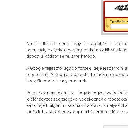
Annak ellenére sem, hogy a captchák a védelem
operálnak, melyeket esetenként komoly kihívás lehe
dobott új kódsor se felismerhetőbb.
A Google fejlesztői úgy döntöttek, ideje leszámolni
eredetükről. A Google reCaptcha termékmenedzsere, 
hogy ők robotok vagy emberek.
Persze ez nem jelenti azt, hogy az egyes weboldalak
jelölőnégyzet segítségével védekeznek a robotokka
zajlik, fejlett algoritmusok használatával, amelyekrő
tanúsított viselkedése alapján a háttérben futó elemz