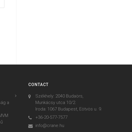
CONTACT
Székhely: 2040 Budaörs,
ság a
Munkácsy utca 10/2.
Iroda: 1067 Budapest, Eötvös u. 9.
z MVM
+36-20-577-7577
mű
info@crane.hu