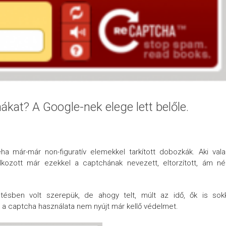
ákat? A Google-nek elege lett belőle.
 már-már non-figuratív elemekkel tarkított dobozkák. Aki val
alálkozott már ezekkel a captchának nevezett, eltorzított, ám n
ésben volt szerepük, de ahogy telt, múlt az idő, ők is sokk
 a captcha használata nem nyújt már kellő védelmet.