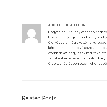
ABOUT THE AUTHOR
Hogyan épül fel egy átgondolt adatbá
lesz kelendő egy termék vagy szolgá
életképes a másik kettő nélkül ebben
kérdésekre adható válaszok a birtok
azonban az, hogy ezek már tökélete
tagjaként én is ezen munkálkodom, n
érdekes, és éppen ezért lehet ebből
Related Posts