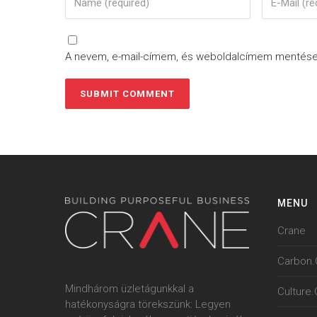
A nevem, e-mail-címem, és weboldalcímem mentés
MENU
Crane
Carbon.
Mindhárom üzletágunkkal a
Culture
hatékonyságra törekszünk: Legyen