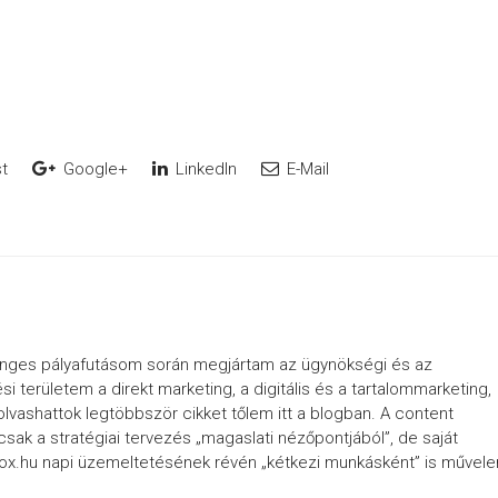
t
Google+
LinkedIn
E-Mail
inges pályafutásom során megjártam az ügynökségi és az
ési területem a direkt marketing, a digitális és a tartalommarketing,
olvashattok legtöbbször cikket tőlem itt a blogban. A content
sak a stratégiai tervezés „magaslati nézőpontjából”, de saját
.hu napi üzemeltetésének révén „kétkezi munkásként” is művel