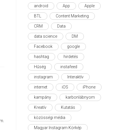
android
App
Apple
BTL
Content Marketing
CRM
Data
data science
DM
Facebook
google
hashtag
hirdetés
Hűség
instafeed
instagram
Interaktív
internet
iOS
iPhone
kampány
karbonlábnyom
Kreatív
Kutatás
közösségi média
em.
Magyar Instagram Körkép