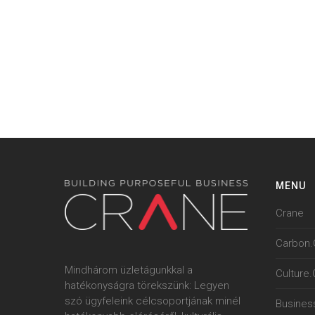
MENU
Crane
Carbon.
Mindhárom üzletágunkkal a
Culture
hatékonyságra törekszünk: Legyen
szó ügyfeleink célcsoportjának minél
Busines