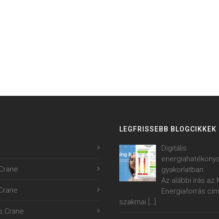
LEGFRISSEBB BLOGCIKKEK
Digitális
energiahatékony
Crane
gyakorlatban
Az alábbi írás a
.Crane
Energiaforrás cí
szakmai
[…]
s.Crane