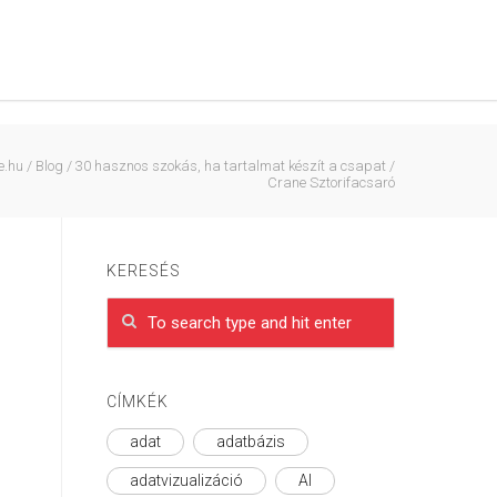
e.hu
/
Blog
/
30 hasznos szokás, ha tartalmat készít a csapat
/
Crane Sztorifacsaró
KERESÉS
CÍMKÉK
adat
adatbázis
adatvizualizáció
AI