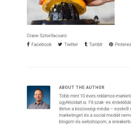
Crane Sztorifacsaró
Facebook
Twitter
Tumblr
Pinteres
ABOUT THE AUTHOR
Több mint 10 éves reklámos-market
ügyféloldalt is. Fő szak- és érdeklőd
illetve a közösségi média – ezekről 
marketinget és a social mediát nemc
blogom és webshopom, a sneakerbox