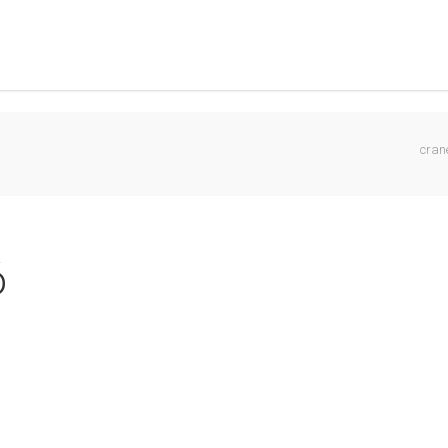
cran
ó