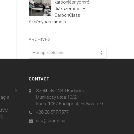
karbonlábnyomról
diákszemmel –
CarbonClass
élménybeszámoló
ARCHIVES
Archives
Hónap kijelölése
CONTACT
Székhely: 2040 Budaörs,
ság a
Munkácsy utca 10/2.
Iroda: 1067 Budapest, Eötvös u. 9.
z MVM
+36-20-577-7577
mű
info@crane.hu