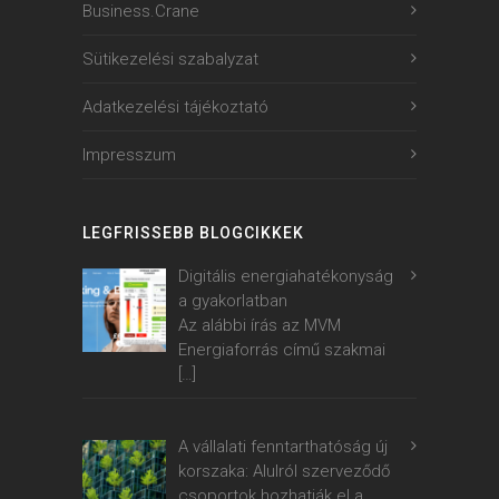
Business.Crane
Sütikezelési szabalyzat
Adatkezelési tájékoztató
Impresszum
LEGFRISSEBB BLOGCIKKEK
Digitális energiahatékonyság
a gyakorlatban
Az alábbi írás az MVM
Energiaforrás című szakmai
[…]
A vállalati fenntarthatóság új
korszaka: Alulról szerveződő
csoportok hozhatják el a