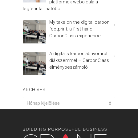
platformok weboldala a
legfenntarthatóbb
My take on the digital carbon
footprint: a first-hand
CarbonClass experience
A digitális karbonlábnyomról
diákszemmel – CarbonClass
élménybeszámoló
ARCHIVES
Archives
Hónap kijelölése