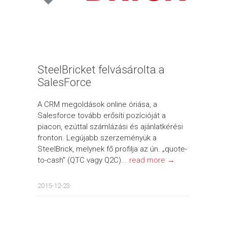
SteelBricket felvásárolta a
SalesForce
A CRM megoldások online óriása, a
Salesforce tovább erősíti pozícióját a
piacon, ezúttal számlázási és ajánlatkérési
fronton. Legújabb szerzeményük a
SteelBrick, melynek fő profilja az ún. „quote-
to-cash” (QTC vagy Q2C)...
read more →
2015-12-23