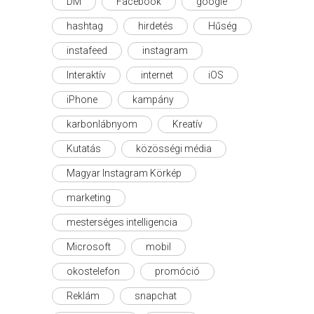
DM
Facebook
google
hashtag
hirdetés
Hűség
instafeed
instagram
Interaktív
internet
iOS
iPhone
kampány
karbonlábnyom
Kreatív
Kutatás
közösségi média
Magyar Instagram Körkép
marketing
mesterséges intelligencia
Microsoft
mobil
okostelefon
promóció
Reklám
snapchat