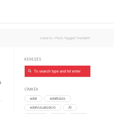
crane.hu
/
Posts Tagged "marketin"
KERESÉS
4
CÍMKÉK
adat
adatbázis
.
adatvizualizáció
AI