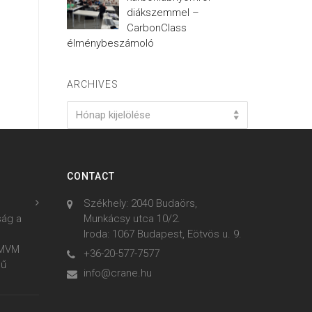
diákszemmel –
CarbonClass
élménybeszámoló
ARCHIVES
Archives
Hónap kijelölése
CONTACT
Székhely: 2040 Budaörs,
ság a
Munkácsy utca 10/2.
Iroda: 1067 Budapest, Eötvös u. 9.
z MVM
+36-20-577-7577
mű
info@crane.hu