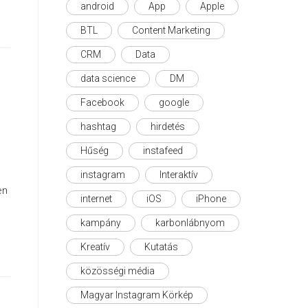
android
App
Apple
BTL
Content Marketing
CRM
Data
data science
DM
Facebook
google
hashtag
hirdetés
Hűség
instafeed
instagram
Interaktív
en
internet
iOS
iPhone
kampány
karbonlábnyom
Kreatív
Kutatás
közösségi média
Magyar Instagram Körkép