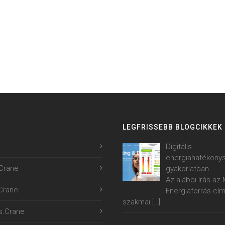
LEGFRISSEBB BLOGCIKKEK
Digitális
energiahatékony
Crane
gyakorlatban
Az alábbi írás a
.Crane
Energiaforrás cí
szakmai
[…]
s.Crane