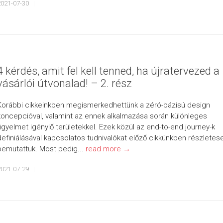
2021-07-30
4 kérdés, amit fel kell tenned, ha újratervezed a
vásárlói útvonalad! – 2. rész
Korábbi cikkeinkben megismerkedhettünk a zéró-bázisú design
koncepcióval, valamint az ennek alkalmazása során különleges
figyelmet igénylő területekkel. Ezek közül az end-to-end journey-k
definiálásával kapcsolatos tudnivalókat előző cikkünkben részletes
bemutattuk. Most pedig...
read more →
2021-07-29