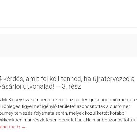
4 kérdés, amit fel kell tenned, ha újratervezed a
vásárlói útvonalad! – 3. rész
A McKinsey szakemberei a zéró-bázisú design koncepció mentén 
különleges figyelmet igénylő területet azonosítottak a customer
journey tervezés folyamata során, melyek közül kettőt korábbi
cikkeinkben már részletesen bemutattunk.Ha már beazonosítottuk..
read more →