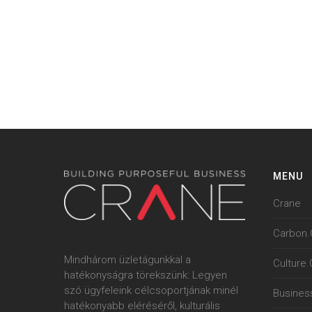
MENU
Crane
Carbon.
Mindhárom üzletágunkkal a
Culture
hatékonyságra törekszünk: Legyen
szó ügyfeleink célcsoportjának minél
Busines
hatékonyabb eléréséről, kulturális