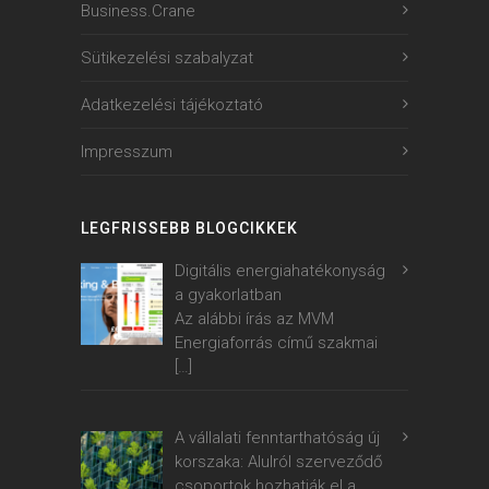
Business.Crane
Sütikezelési szabalyzat
Adatkezelési tájékoztató
Impresszum
LEGFRISSEBB BLOGCIKKEK
Digitális energiahatékonyság
a gyakorlatban
Az alábbi írás az MVM
Energiaforrás című szakmai
[…]
A vállalati fenntarthatóság új
korszaka: Alulról szerveződő
csoportok hozhatják el a