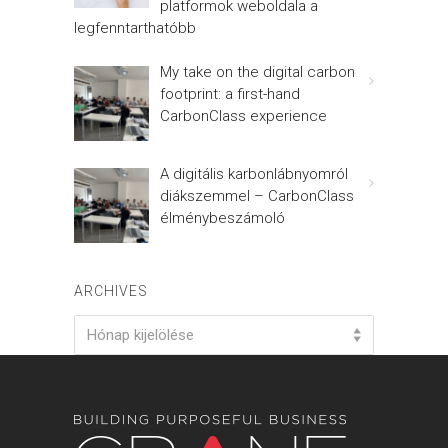
platformok weboldala a
legfenntarthatóbb
My take on the digital carbon
footprint: a first-hand
CarbonClass experience
A digitális karbonlábnyomról
diákszemmel – CarbonClass
élménybeszámoló
ARCHIVES
Archives
Hónap kijelölése