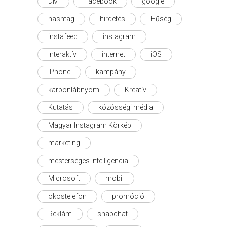
DM
Facebook
google
hashtag
hirdetés
Hűség
instafeed
instagram
Interaktív
internet
iOS
iPhone
kampány
karbonlábnyom
Kreatív
Kutatás
közösségi média
Magyar Instagram Körkép
marketing
mesterséges intelligencia
Microsoft
mobil
okostelefon
promóció
Reklám
snapchat