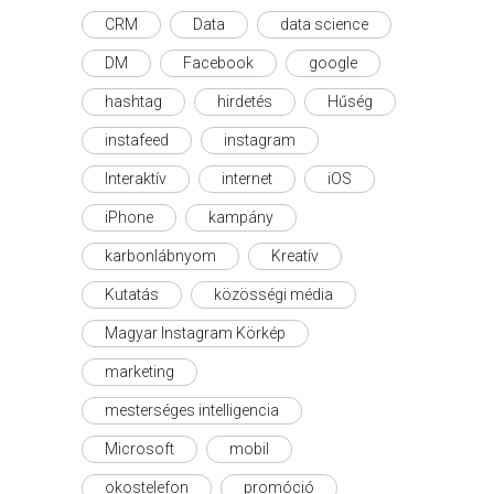
CRM
Data
data science
DM
Facebook
google
hashtag
hirdetés
Hűség
instafeed
instagram
Interaktív
internet
iOS
iPhone
kampány
karbonlábnyom
Kreatív
Kutatás
közösségi média
Magyar Instagram Körkép
marketing
mesterséges intelligencia
Microsoft
mobil
okostelefon
promóció