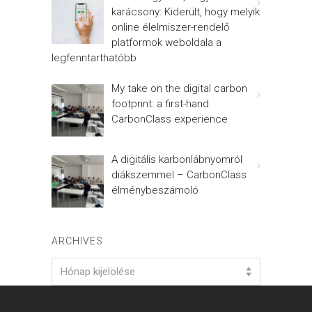
karácsony: Kiderült, hogy melyik
online élelmiszer-rendelő
platformok weboldala a
legfenntarthatóbb
My take on the digital carbon
footprint: a first-hand
CarbonClass experience
A digitális karbonlábnyomról
diákszemmel – CarbonClass
élménybeszámoló
ARCHIVES
Archives
Hónap kijelölése