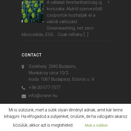
A vállalati fenntarthatóság új
korszaka: Alulról szerveződő
csoportok hozhatják el a
valódi változást
Greenwashing, net zero
kibocsátás, ESG… Csak néhány
[…]
CONTACT
Székhely: 2040 Budaörs,
Munkácsy utca 10/2.
Iroda: 1067 Budapest, Eötvös u. 9.
+36-20-577-7577
info@crane.hu
Mi is sütizünk, mert a sütik olyan élményt adnak, amit kár lenne
kihagyni. Ha elfogadod a sütijeinket, örülünk, de ha válogatni akarsz
© 2006. - 2023. Crane International
közülük, akkor azt is megteheted.
Muti a sütiket