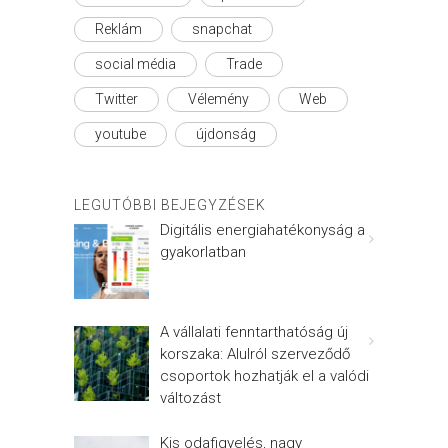
Reklám
snapchat
social média
Trade
Twitter
Vélemény
Web
youtube
újdonság
LEGUTÓBBI BEJEGYZÉSEK
Digitális energiahatékonyság a
gyakorlatban
A vállalati fenntarthatóság új
korszaka: Alulról szerveződő
csoportok hozhatják el a valódi
változást
Kis odafigyelés, nagy