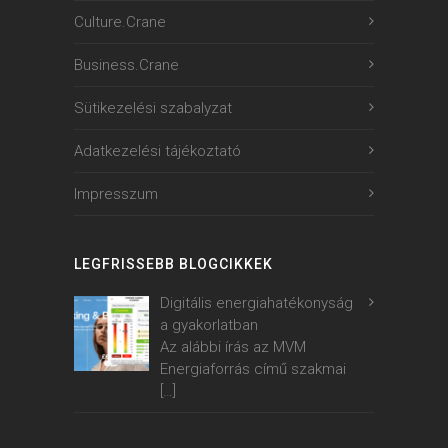
Culture.Crane
Business.Crane
Sütikezelési szabalyzat
Adatkezelési tájékoztató
Impresszum
LEGFRISSEBB BLOGCIKKEK
Digitális energiahatékonyság
a gyakorlatban
Az alábbi írás az MVM
Energiaforrás című szakmai
[…]