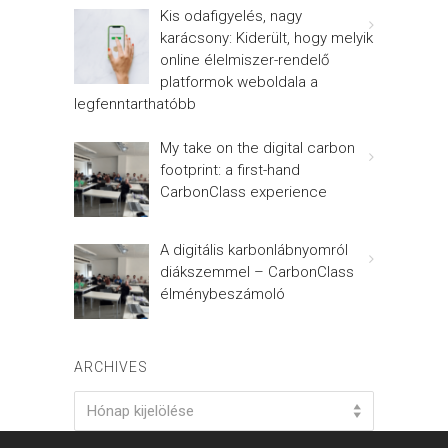
Kis odafigyelés, nagy
karácsony: Kiderült, hogy melyik
online élelmiszer-rendelő
platformok weboldala a
legfenntarthatóbb
My take on the digital carbon
footprint: a first-hand
CarbonClass experience
A digitális karbonlábnyomról
diákszemmel – CarbonClass
élménybeszámoló
ARCHIVES
Archives
Hónap kijelölése