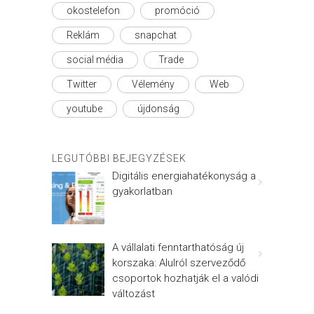
okostelefon
promóció
Reklám
snapchat
social média
Trade
Twitter
Vélemény
Web
youtube
újdonság
LEGUTÓBBI BEJEGYZÉSEK
Digitális energiahatékonyság a
gyakorlatban
A vállalati fenntarthatóság új
korszaka: Alulról szerveződő
csoportok hozhatják el a valódi
változást