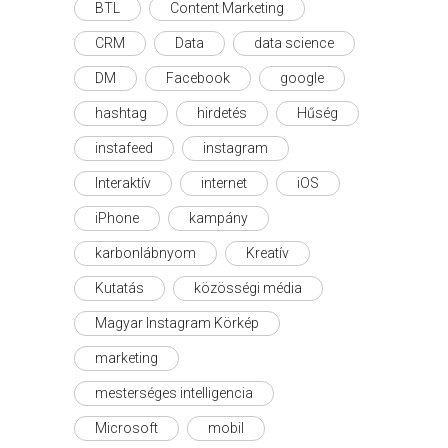
BTL
Content Marketing
CRM
Data
data science
DM
Facebook
google
hashtag
hirdetés
Hűség
instafeed
instagram
Interaktív
internet
iOS
iPhone
kampány
karbonlábnyom
Kreatív
Kutatás
közösségi média
Magyar Instagram Körkép
marketing
mesterséges intelligencia
Microsoft
mobil