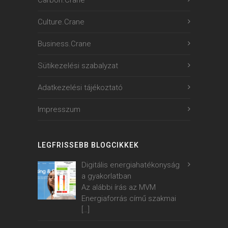
Culture.Crane
Business.Crane
Sütikezelési szabalyzat
Adatkezelési tájékoztató
Impresszum
LEGFRISSEBB BLOGCIKKEK
Digitális energiahatékonyság
a gyakorlatban
Az alábbi írás az MVM
Energiaforrás című szakmai
[…]