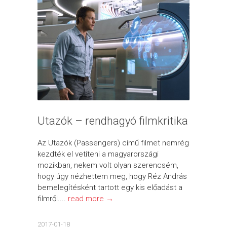
Utazók – rendhagyó filmkritika
Az Utazók (Passengers) című filmet nemrég
kezdték el vetíteni a magyarországi
mozikban, nekem volt olyan szerencsém,
hogy úgy nézhettem meg, hogy Réz András
bemelegítésként tartott egy kis előadást a
filmről....
read more →
2017-01-18