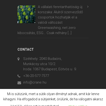
A vállalati fenntarthatóság új
korszaka: Alulról szerveződő
csoportok hozhatják el a
valódi változást
Greenwashing, net zero
kibocsátás, ESG… Csak néhány
[…]
CONTACT
Székhely: 2040 Budaörs,
Munkácsy utca 10/2.
Iroda: 1067 Budapest, Eötvös u. 9.
+36-20-577-7577
info@crane.hu
Mi is sütizünk, mert a sütik olyan élményt adnak, amit kár lenne
kihagyni. Ha elfogadod a sütijeinket, örülünk, de ha válogatni akarsz
© 2006. - 2023. Crane International