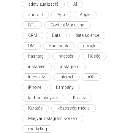
adatvizualizáció
AI
android
App
Apple
BTL
Content Marketing
CRM
Data
data science
DM
Facebook
google
hashtag
hirdetés
Hűség
instafeed
instagram
Interaktív
internet
iOS
iPhone
kampány
karbonlábnyom
Kreatív
Kutatás
közösségi média
Magyar Instagram Körkép
marketing