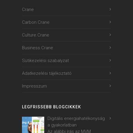
Crane
Carbon.Crane
Culture.Crane
Business.Crane
Sütikezelési szabalyzat
Adatkezelési tájékoztató
Impresszum
LEGFRISSEBB BLOGCIKKEK
Digitális energiahatékonyság
a gyakorlatban
Az alábbi írás az MVM