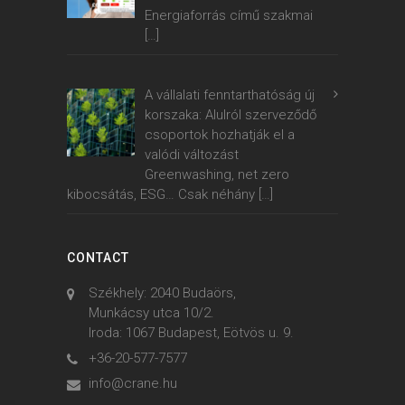
Energiaforrás című szakmai
[…]
A vállalati fenntarthatóság új
korszaka: Alulról szerveződő
csoportok hozhatják el a
valódi változást
Greenwashing, net zero
kibocsátás, ESG… Csak néhány
[…]
CONTACT
Székhely: 2040 Budaörs,
Munkácsy utca 10/2.
Iroda: 1067 Budapest, Eötvös u. 9.
+36-20-577-7577
info@crane.hu