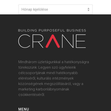
Archives
Hónap kijelölése
Mindhárom üzletágunkkal a hatékonyságra
törekszünk: Legyen szó ügyfeleink
célcsoportjának minél hatékonyabb
eléréséről, kulturális intézmények
közönségének megszólításáról, vagy a
marketing karbonlábnyomának
csökkentéséről.
MENU