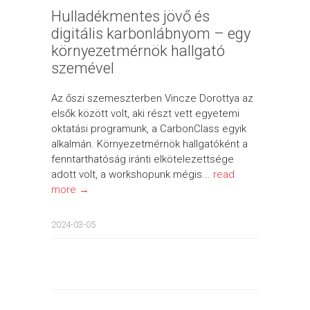
Hulladékmentes jövő és
digitális karbonlábnyom – egy
környezetmérnök hallgató
szemével
Az őszi szemeszterben Vincze Dorottya az
elsők között volt, aki részt vett egyetemi
oktatási programunk, a CarbonClass egyik
alkalmán. Környezetmérnök hallgatóként a
fenntarthatóság iránti elkötelezettsége
adott volt, a workshopunk mégis...
read
more →
2024-03-05