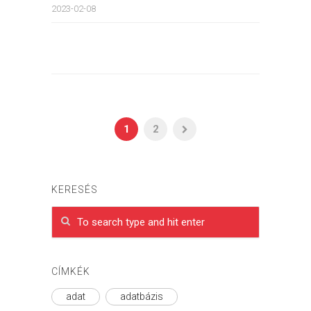
2023-02-08
1
2
KERESÉS
CÍMKÉK
adat
adatbázis