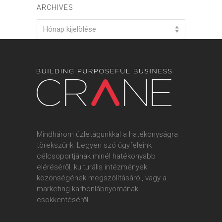
ARCHIVES
Archives
Hónap kijelölése
Mindhárom üzletágunkkal a hatékonyságra
törekszünk: Legyen szó ügyfeleink
célcsoportjának minél hatékonyabb
eléréséről, kulturális intézmények
közönségének megszólításáról, vagy a
marketing karbonlábnyomának
csökkentéséről.