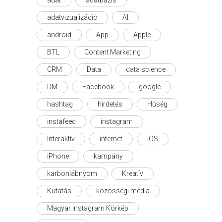
adatvizualizáció
AI
android
App
Apple
BTL
Content Marketing
CRM
Data
data science
DM
Facebook
google
hashtag
hirdetés
Hűség
instafeed
instagram
Interaktív
internet
iOS
iPhone
kampány
karbonlábnyom
Kreatív
Kutatás
közösségi média
Magyar Instagram Körkép