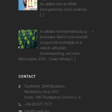
Az alábbi írás az MVM
Energiaforrás című szakmai
[…]
A vállalati fenntarthatóság új
korszaka: Alulról szerveződő
csoportok hozhatják el a
valódi változást
Greenwashing, net zero
kibocsátás, ESG… Csak néhány
[…]
CONTACT
Székhely: 2040 Budaörs,
Munkácsy utca 10/2.
Iroda: 1067 Budapest, Eötvös u. 9.
+36-20-577-7577
info@crane.hu