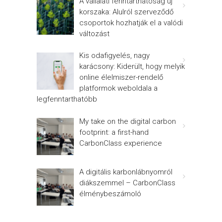
A vállalati fenntarthatóság új
korszaka: Alulról szerveződő
csoportok hozhatják el a valódi
változást
Kis odafigyelés, nagy
karácsony: Kiderült, hogy melyik
online élelmiszer-rendelő
platformok weboldala a
legfenntarthatóbb
My take on the digital carbon
footprint: a first-hand
CarbonClass experience
A digitális karbonlábnyomról
diákszemmel – CarbonClass
élménybeszámoló