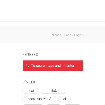
crane.hu
/
App
/
Page 5
KERESÉS
a
CÍMKÉK
adat
adatbázis
adatvizualizáció
AI