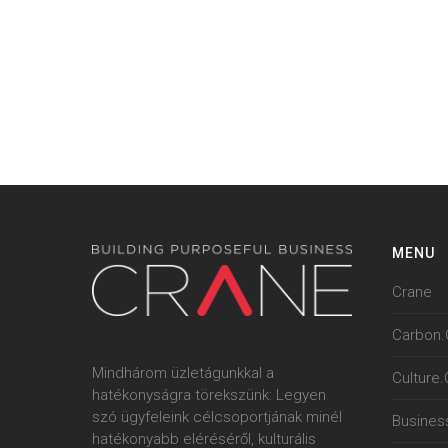
MENU
Crane
Carbon.
Mindhárom üzletágunkkal a
Culture
hatékonyságra törekszünk: Legyen
szó ügyfeleink célcsoportjának minél
Busines
hatékonyabb eléréséről, kulturális