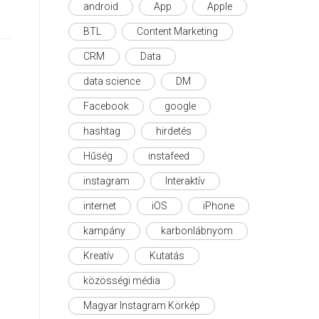
android
App
Apple
BTL
Content Marketing
CRM
Data
data science
DM
Facebook
google
hashtag
hirdetés
Hűség
instafeed
instagram
Interaktív
internet
iOS
iPhone
kampány
karbonlábnyom
Kreatív
Kutatás
közösségi média
Magyar Instagram Körkép