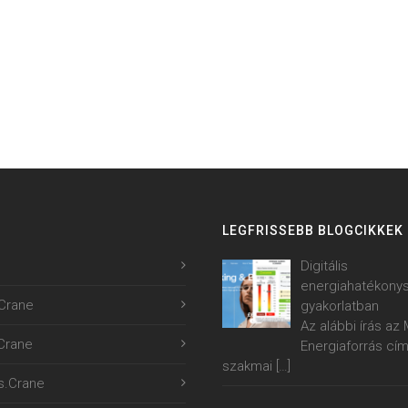
LEGFRISSEBB BLOGCIKKEK
Digitális
energiahatékony
Crane
gyakorlatban
Az alábbi írás a
.Crane
Energiaforrás cí
szakmai
[…]
s.Crane