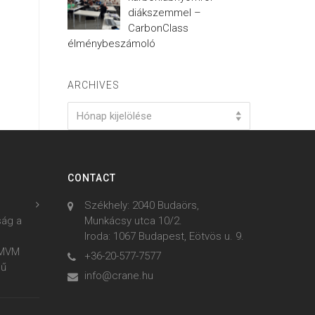
diákszemmel –
CarbonClass
élménybeszámoló
ARCHIVES
Archives
Hónap kijelölése
CONTACT
Székhely: 2040 Budaörs,
ság a
Munkácsy utca 10/2.
Iroda: 1067 Budapest, Eötvös u. 9.
z MVM
+36-20-577-7577
mű
info@crane.hu