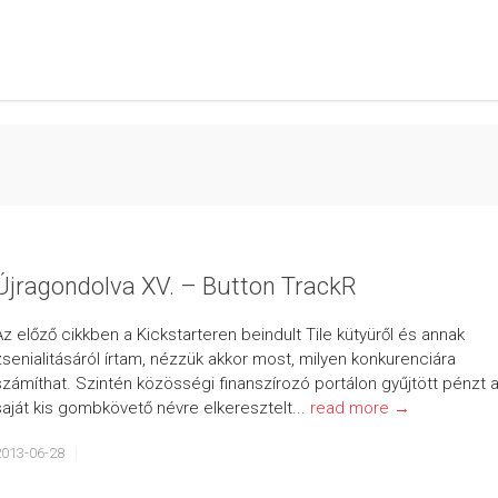
Újragondolva XV. – Button TrackR
Az előző cikkben a Kickstarteren beindult Tile kütyüről és annak
zsenialitásáról írtam, nézzük akkor most, milyen konkurenciára
számíthat. Szintén közösségi finanszírozó portálon gyűjtött pénzt 
saját kis gombkövető névre elkeresztelt...
read more →
2013-06-28