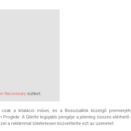
on Necessary
sütiket.
sak a kitaláció művei, és a Bosszúállók közelgő premierjéh
 Proglide. A Gilette legújabb pengéje a jelenleg összes elérhető
zel a reklámmal tökéletesen közvetítette ezt az üzenetet.