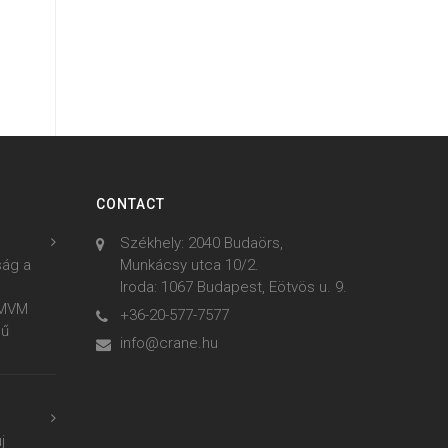
CONTACT
Székhely: 2040 Budaörs,
ság a
Munkácsy utca 10/2.
Iroda: 1067 Budapest, Eötvös u. 9.
z MVM
+36-20-577-7577
mű
info@crane.hu
j