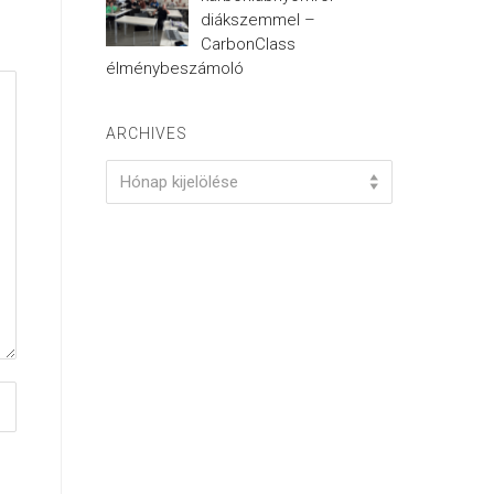
diákszemmel –
CarbonClass
élménybeszámoló
ARCHIVES
Archives
Hónap kijelölése