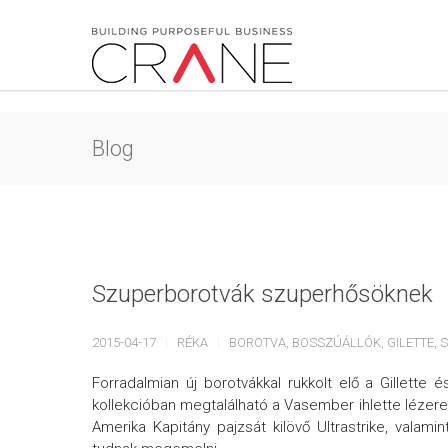
Blog
Szuperborotvák szuperhősöknek
2015-04-17
RÉKA
BOROTVA
,
BOSSZÚÁLLÓK
,
GILETTE
,
Forradalmian új borotvákkal rukkolt elő a Gillette é
kollekcióban megtalálható a Vasember ihlette lézere
Amerika Kapitány pajzsát kilövő Ultrastrike, vala