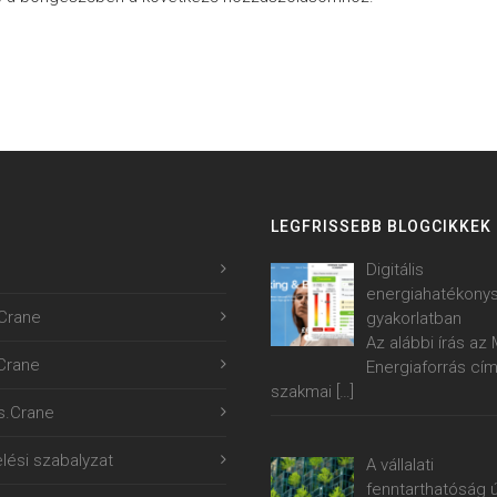
LEGFRISSEBB BLOGCIKKEK
Digitális
energiahatékony
Crane
gyakorlatban
Az alábbi írás a
.Crane
Energiaforrás cí
szakmai
[…]
s.Crane
lési szabalyzat
A vállalati
fenntarthatóság ú