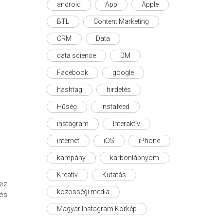
android
App
Apple
BTL
Content Marketing
CRM
Data
data science
DM
Facebook
google
hashtag
hirdetés
Hűség
instafeed
instagram
Interaktív
internet
iOS
iPhone
kampány
karbonlábnyom
Kreatív
Kutatás
ez
közösségi média
 és
Magyar Instagram Körkép