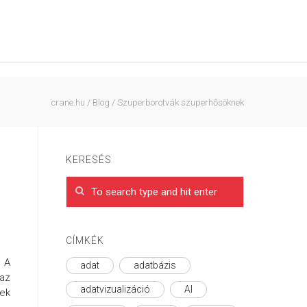
crane.hu
/
Blog
/
Szuperborotvák szuperhősöknek
KERESÉS
CÍMKÉK
. A
adat
adatbázis
 az
adatvizualizáció
AI
sek