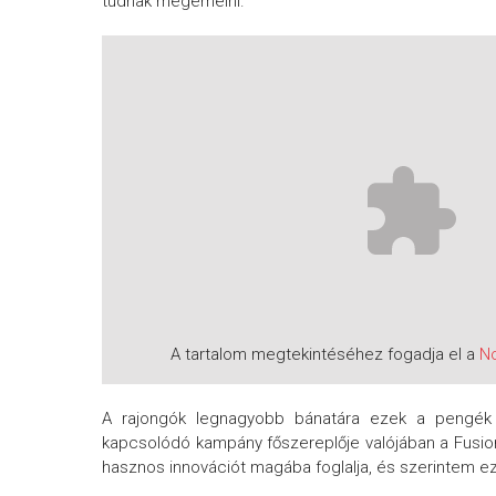
tudnak megemelni.
A tartalom megtekintéséhez fogadja el a
N
A rajongók legnagyobb bánatára ezek a pengék c
kapcsolódó kampány főszereplője valójában a Fusion
hasznos innovációt magába foglalja, és szerintem ez