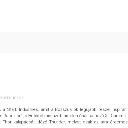
SZUPERHŐSÖK
s a Stark Industries, amit a Bosszúállók legújabb része inspirált
s Repulsor1, a Hulkkról mintázott hirtelen óriássá növő XL Gamma,
mint Thor kalapácsát idéző Thunder, melyet csak az arra érdeme