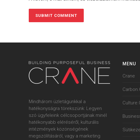
MENU
Crane
Carbon.
Mindhárom üzletágunkkal a
Culture
hatékonyságra törekszünk: Legyen
szó ügyfeleink célcsoportjának minél
Busines
hatékonyabb eléréséről, kulturális
intézmények közönségének
Sütikeze
megszólításáról, vagy a marketing