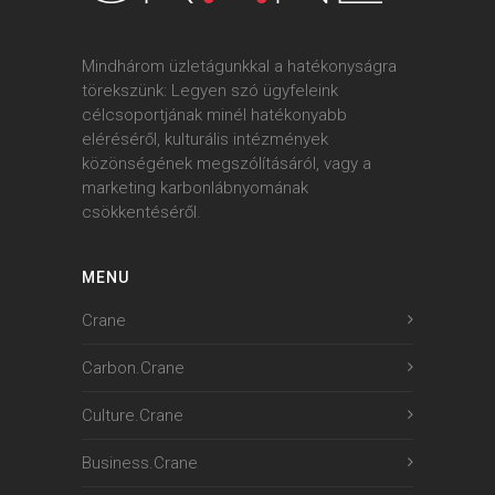
Mindhárom üzletágunkkal a hatékonyságra
törekszünk: Legyen szó ügyfeleink
célcsoportjának minél hatékonyabb
eléréséről, kulturális intézmények
közönségének megszólításáról, vagy a
marketing karbonlábnyomának
csökkentéséről.
MENU
Crane
Carbon.Crane
Culture.Crane
Business.Crane