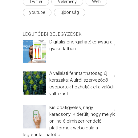
Twitter
Vélemény
Web
youtube
újdonság
LEGUTÓBBI BEJEGYZÉSEK
Digitális energiahatékonyság a
gyakorlatban
A vállalati fenntarthatóság új
korszaka: Alulról szerveződő
csoportok hozhatják el a valódi
változást
Kis odafigyelés, nagy
karácsony: Kiderült, hogy melyik
online élelmiszer-rendelő
platformok weboldala a
legfenntarthatóbb