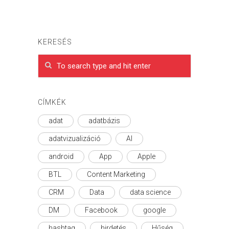
KERESÉS
CÍMKÉK
adat
adatbázis
adatvizualizáció
AI
android
App
Apple
BTL
Content Marketing
CRM
Data
data science
DM
Facebook
google
hashtag
hirdetés
Hűség