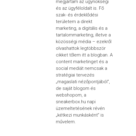
megjártam az ügynökségi
és az ügyféloldalt is. Fő
szak- és érdeklődési
területem a direkt
marketing, a digitális és a
tartalommarketing, illetve a
közösségi média – ezekről
olvashattok legtöbbször
cikket tőlem itt a blogban. A
content marketinget és a
social mediát nemcsak a
stratégiai tervezés
„magaslati nézőpontjából”,
de saját blogom és
webshopom, a
sneakerbox.hu napi
üzemeltetésének révén
„kétkezi munkásként” is
művelem.