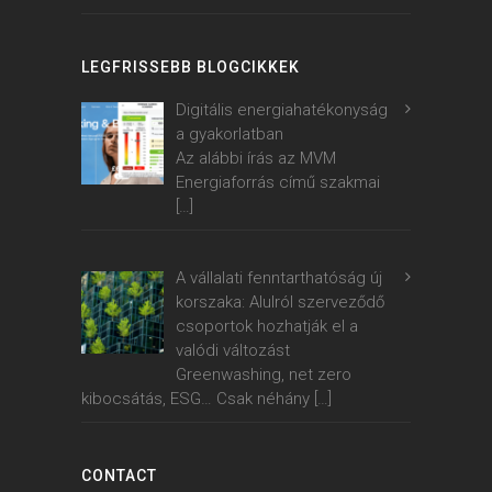
LEGFRISSEBB BLOGCIKKEK
Digitális energiahatékonyság
a gyakorlatban
Az alábbi írás az MVM
Energiaforrás című szakmai
[…]
A vállalati fenntarthatóság új
korszaka: Alulról szerveződő
csoportok hozhatják el a
valódi változást
Greenwashing, net zero
kibocsátás, ESG… Csak néhány
[…]
CONTACT