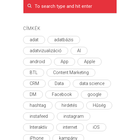
CÍMKÉK
adat
adatbázis
adatvizualizáció
AI
android
App
Apple
BTL
Content Marketing
CRM
Data
data science
DM
Facebook
google
hashtag
hirdetés
Hűség
instafeed
instagram
Interaktív
internet
iOS
iPhone
kampány