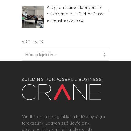
A digitális karbonlábnyomról
diákszemmel – CarbonClass
élménybeszámoló
ARCHIVES
Archives
Hónap kijelölése
Mindhárom üzletágunkkal a hatékonyságra
törekszünk: Legyen szó ügyfeleink
célcsoportjának minél hatékonyabb