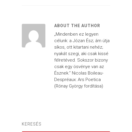
ABOUT THE AUTHOR
„Mindenben ez legyen
célunk: a Józan Ész; ám útja
síkos, ott kitartani nehéz;
nyakát szegi, aki csak kissé
félretéved. Sokszor bizony
csak egy ösvénye van az
Észnek.” Nicolas Boileau-
Despréaux: Ars Poetica
(Rónay György fordítása)
KERESÉS