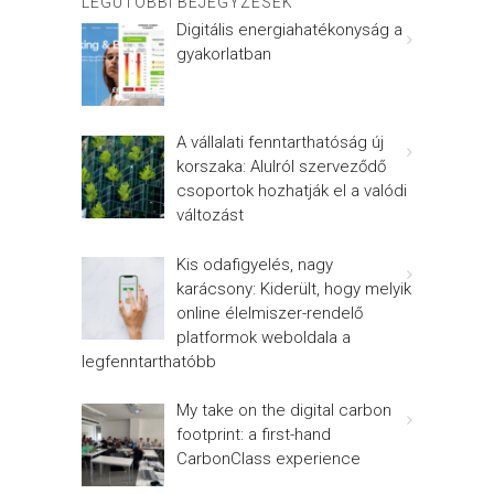
LEGUTÓBBI BEJEGYZÉSEK
Digitális energiahatékonyság a
gyakorlatban
A vállalati fenntarthatóság új
korszaka: Alulról szerveződő
csoportok hozhatják el a valódi
változást
Kis odafigyelés, nagy
karácsony: Kiderült, hogy melyik
online élelmiszer-rendelő
platformok weboldala a
legfenntarthatóbb
My take on the digital carbon
footprint: a first-hand
CarbonClass experience