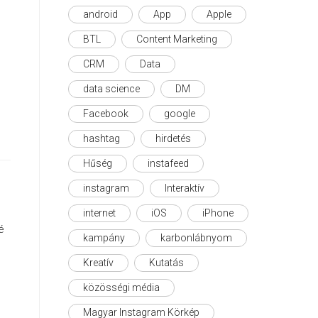
android
App
Apple
BTL
Content Marketing
CRM
Data
data science
DM
Facebook
google
hashtag
hirdetés
Hűség
instafeed
instagram
Interaktív
internet
iOS
iPhone
é
kampány
karbonlábnyom
Kreatív
Kutatás
közösségi média
Magyar Instagram Körkép