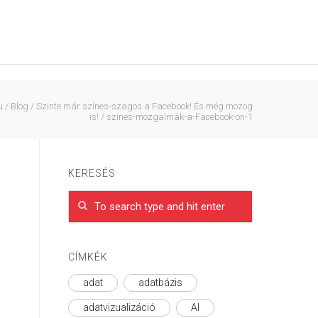
u
/
Blog
/
Szinte már színes-szagos a Facebook! És még mozog
is!
/
szines-mozgalmak-a-Facebook-on-1
KERESÉS
CÍMKÉK
adat
adatbázis
adatvizualizáció
AI