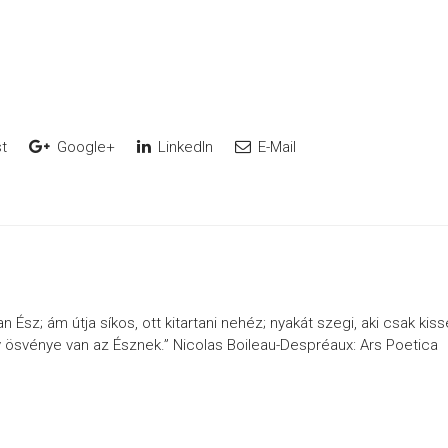
t
Google+
LinkedIn
E-Mail
Ész; ám útja síkos, ott kitartani nehéz; nyakát szegi, aki csak kiss
 ösvénye van az Észnek.” Nicolas Boileau-Despréaux: Ars Poetica