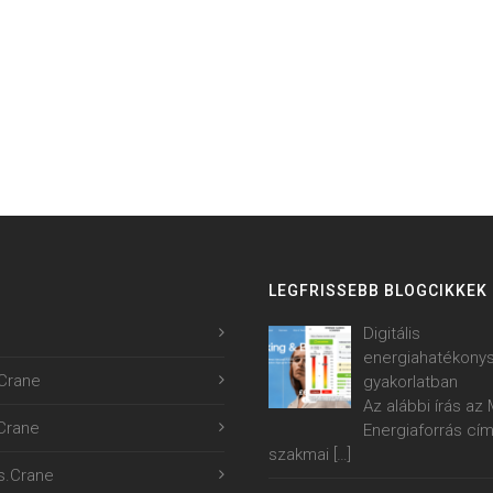
LEGFRISSEBB BLOGCIKKEK
Digitális
energiahatékony
Crane
gyakorlatban
Az alábbi írás a
.Crane
Energiaforrás cí
szakmai
[…]
s.Crane