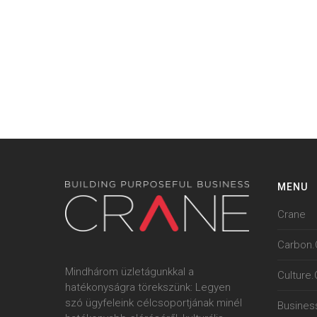
MENU
Crane
Carbon.
Mindhárom üzletágunkkal a
Culture
hatékonyságra törekszünk: Legyen
szó ügyfeleink célcsoportjának minél
Busines