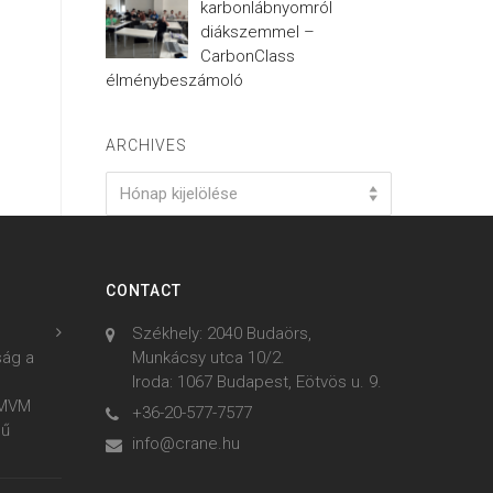
karbonlábnyomról
diákszemmel –
CarbonClass
élménybeszámoló
ARCHIVES
Archives
Hónap kijelölése
CONTACT
Székhely: 2040 Budaörs,
ság a
Munkácsy utca 10/2.
Iroda: 1067 Budapest, Eötvös u. 9.
z MVM
+36-20-577-7577
mű
info@crane.hu