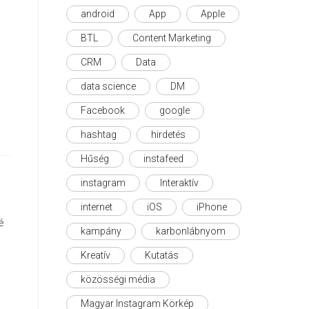
android
App
Apple
BTL
Content Marketing
CRM
Data
data science
DM
Facebook
google
hashtag
hirdetés
Hűség
instafeed
instagram
Interaktív
internet
iOS
iPhone
é
kampány
karbonlábnyom
Kreatív
Kutatás
közösségi média
Magyar Instagram Körkép