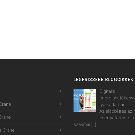
LEGFRISSEBB BLOGCIKKEK
Digitális
energiahatékony
Crane
gyakorlatban
Az alábbi írás a
.Crane
Energiaforrás cí
szakmai
[…]
s.Crane