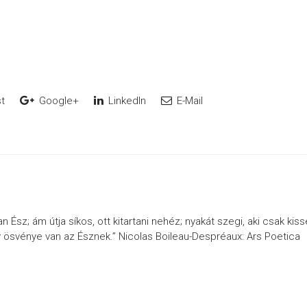
t
Google+
LinkedIn
E-Mail
Ész; ám útja síkos, ott kitartani nehéz; nyakát szegi, aki csak kiss
 ösvénye van az Észnek.” Nicolas Boileau-Despréaux: Ars Poetica