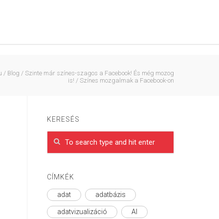
u
/
Blog
/
Szinte már színes-szagos a Facebook! És még mozog
is!
/
Színes mozgalmak a Facebook-on
KERESÉS
CÍMKÉK
adat
adatbázis
adatvizualizáció
AI