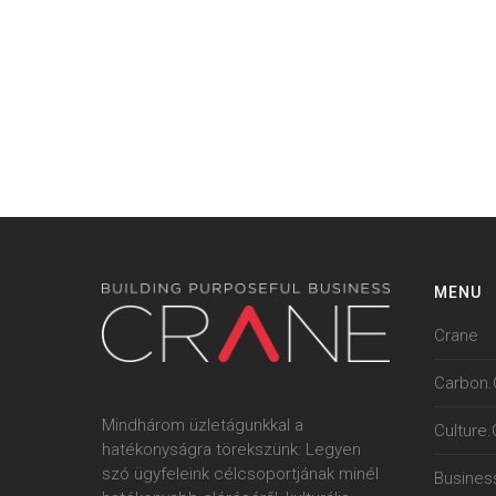
MENU
Crane
Carbon.
Mindhárom üzletágunkkal a
Culture
hatékonyságra törekszünk: Legyen
szó ügyfeleink célcsoportjának minél
Busines