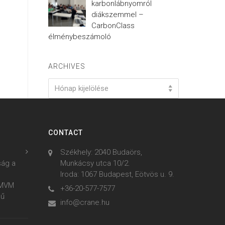
karbonlábnyomról
diákszemmel –
CarbonClass
élménybeszámoló
ARCHIVES
Archives
Hónap kijelölése
CONTACT
Székhely: 2040 Budaörs,
ság a
Munkácsy utca 10/2.
Iroda: 1067 Budapest, Eötvös u. 9.
z MVM
+36-20-577-7577
mű
info@crane.hu