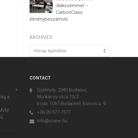
diákszemmel –
CarbonClass
élménybeszámoló
ARCHIVES
Archives
Hónap kijelölése
CONTACT
Székhely: 2040 Budaörs,
ság a
Munkácsy utca 10/2.
Iroda: 1067 Budapest, Eötvös u. 9.
z MVM
+36-20-577-7577
mű
info@crane.hu