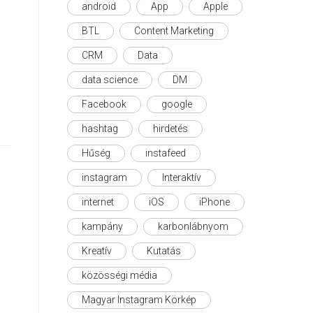
android
App
Apple
BTL
Content Marketing
CRM
Data
data science
DM
Facebook
google
hashtag
hirdetés
Hűség
instafeed
instagram
Interaktív
internet
iOS
iPhone
kampány
karbonlábnyom
Kreatív
Kutatás
közösségi média
Magyar Instagram Körkép