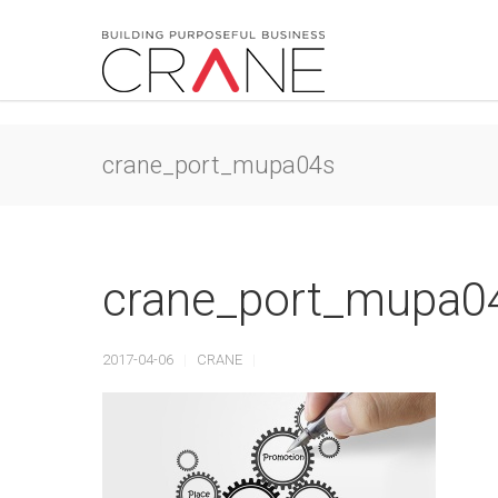
crane_port_mupa04s
crane_port_mupa0
2017-04-06
CRANE