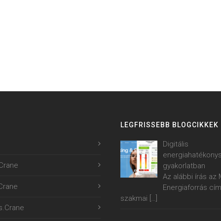
LEGFRISSEBB BLOGCIKKEK
Digitális
energiahatékony
Crane
gyakorlatban
Az alábbi írás a
.Crane
Energiaforrás cí
szakmai
[…]
s.Crane