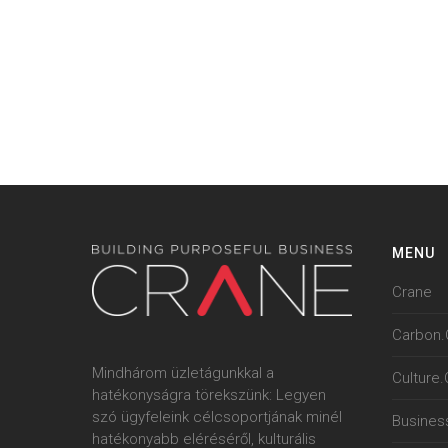
MENU
Crane
Carbon.
Mindhárom üzletágunkkal a
Culture
hatékonyságra törekszünk: Legyen
szó ügyfeleink célcsoportjának minél
Busines
hatékonyabb eléréséről, kulturális