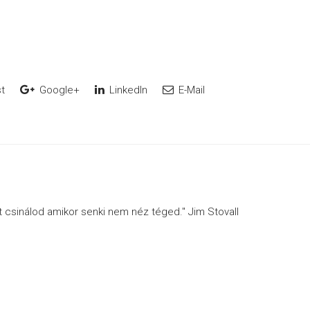
t
Google+
LinkedIn
E-Mail
ót csinálod amikor senki nem néz téged." Jim Stovall