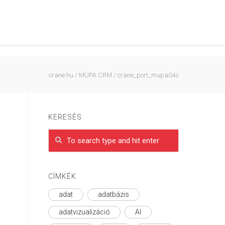
crane.hu
/
MÜPA CRM
/
crane_port_mupa04s
KERESÉS
CÍMKÉK
adat
adatbázis
adatvizualizáció
AI