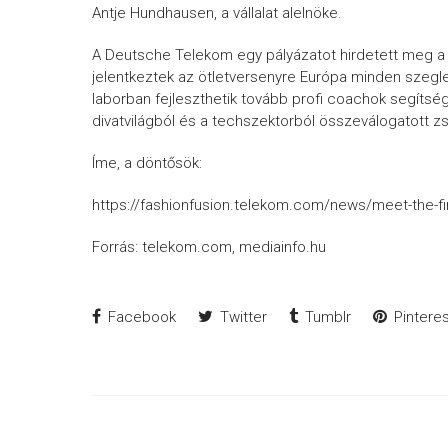
Antje Hundhausen, a vállalat alelnöke.
A Deutsche Telekom egy pályázatot hirdetett meg a t
jelentkeztek az ötletversenyre Európa minden szegle
laborban fejleszthetik tovább profi coachok segítségé
divatvilágból és a techszektorból összeválogatott zs
Íme, a döntősök:
https://fashionfusion.telekom.com/news/meet-the-fin
Forrás: telekom.com, mediainfo.hu
Facebook
Twitter
Tumblr
Pinteres