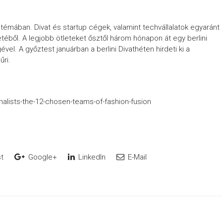
émában. Divat és startup cégek, valamint techvállalatok egyaránt
téből. A legjobb ötleteket ősztől három hónapon át egy berlini
vel. A győztest januárban a berlini Divathéten hirdeti ki a
űri.
alists-the-12-chosen-teams-of-fashion-fusion
t
Google+
LinkedIn
E-Mail