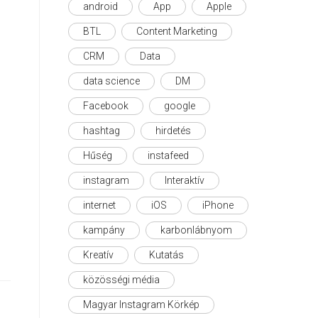
android
App
Apple
BTL
Content Marketing
CRM
Data
data science
DM
Facebook
google
hashtag
hirdetés
Hűség
instafeed
instagram
Interaktív
internet
iOS
iPhone
kampány
karbonlábnyom
Kreatív
Kutatás
közösségi média
Magyar Instagram Körkép