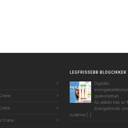
LEGFRISSEBB BLOGCIKKEK
Digitális
energiahatékony
Crane
gyakorlatban
Az alábbi írás a
.Crane
Energiaforrás cí
szakmai
[…]
s.Crane