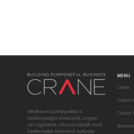
MENU
Crane
Carbon.
Mindhárom üzletágunkkal a
Culture
hatékonyságra törekszünk: Legyen
szó ügyfeleink célcsoportjának minél
Busines
hatékonyabb eléréséről, kulturális