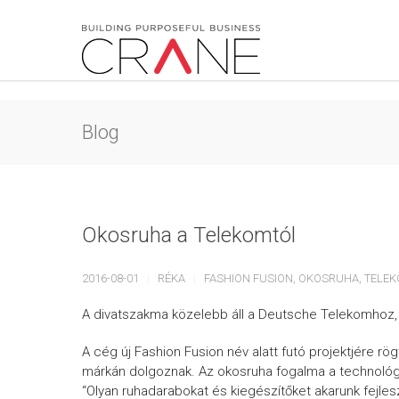
Blog
Okosruha a Telekomtól
2016-08-01
RÉKA
FASHION FUSION
,
OKOSRUHA
,
TELE
A divatszakma közelebb áll a Deutsche Telekomhoz,
A cég új Fashion Fusion név alatt futó projektjére rög
márkán dolgoznak. Az okosruha fogalma a technológia
“Olyan ruhadarabokat és kiegészítőket akarunk fejlesz