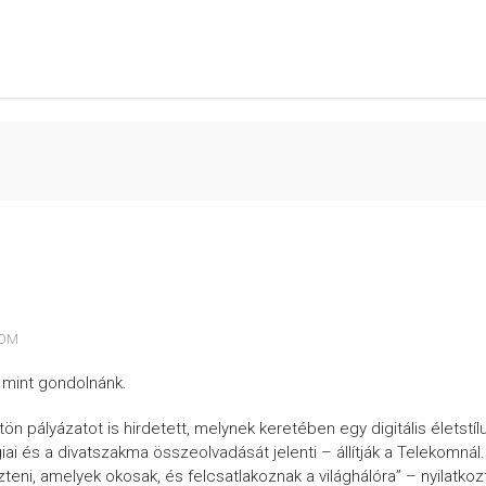
KOM
 mint gondolnánk.
tön pályázatot is hirdetett, melynek keretében egy digitális életstíl
i és a divatszakma összeolvadását jelenti – állítják a Telekomnál.
teni, amelyek okosak, és felcsatlakoznak a világhálóra” – nyilatkoz