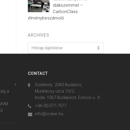
diákszemmel –
CarbonClass
élménybeszámoló
ARCHIVES
Archives
Hónap kijelölése
CONTACT
Székhely: 2040 Budaörs,
ság a
Munkácsy utca 10/2.
Iroda: 1067 Budapest, Eötvös u. 9.
z MVM
+36-20-577-7577
mű
info@crane.hu