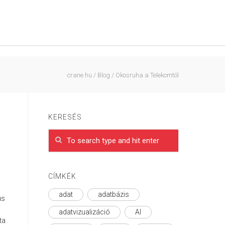
crane.hu
/
Blog
/
Okosruha a Telekomtól
KERESÉS
CÍMKÉK
adat
adatbázis
us
adatvizualizáció
AI
ta