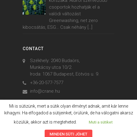
korszaka: Alulról szerveződő
csoportok hozhatják el a
valódi változást
Greenwashing, net zero
kibocsátás, ESG… Csak néhány
[…]
CONTACT
Székhely: 2040 Budaörs,
Munkácsy utca 10/2.
Iroda: 1067 Budapest, Eötvös u. 9.
+36-20-577-7577
info@crane.hu
Mi is sütizünk, mert a sütik olyan élményt adnak, amit kár lenne
kihagyni. Ha elfogadod a sütijeinket, örülünk, de ha válogatni akarsz
© 2006. - 2023. Crane International
közülük, akkor azt is megteheted.
Muti a sütiket
MINDEN SÜTI JÖHET