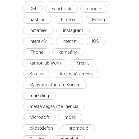
DM
Facebook
google
hashtag
hirdetés
Hűség
instafeed
instagram
Interaktív
internet
iOS
iPhone
kampány
karbonlábnyom
Kreatív
Kutatás
közösségi média
Magyar Instagram Körkép
marketing
mesterséges intelligencia
Microsoft
mobil
okostelefon
promóció