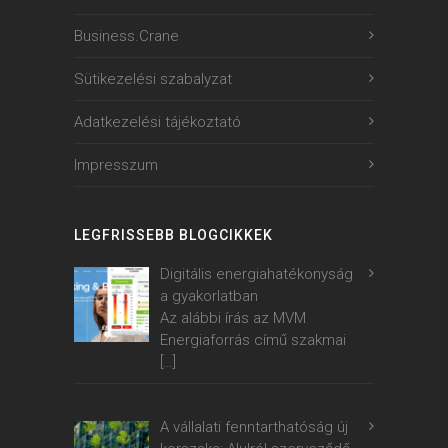
Business.Crane
Sütikezelési szabalyzat
Adatkezelési tájékoztató
Impresszum
LEGFRISSEBB BLOGCIKKEK
Digitális energiahatékonyság
a gyakorlatban
Az alábbi írás az MVM
Energiaforrás című szakmai
[…]
A vállalati fenntarthatóság új