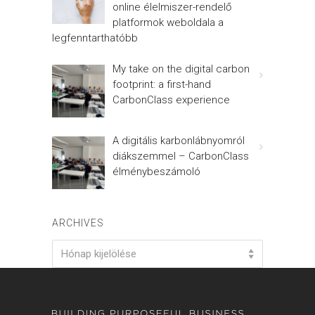
online élelmiszer-rendelő
platformok weboldala a
legfenntarthatóbb
My take on the digital carbon
footprint: a first-hand
CarbonClass experience
A digitális karbonlábnyomról
diákszemmel – CarbonClass
élménybeszámoló
ARCHIVES
Archives
Hónap kijelölése