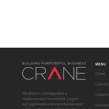
MENU
Crane
Carbon.
Mindhárom üzletágunkkal a
Culture
hatékonyságra törekszünk: Legyen
szó ügyfeleink célcsoportjának minél
Busines