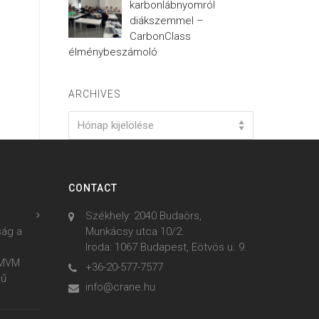
karbonlábnyomról
diákszemmel –
CarbonClass
élménybeszámoló
ARCHIVES
Archives
Hónap kijelölése
CONTACT
Székhely: 2040 Budaörs,
ság a
Munkácsy utca 10/2.
Iroda: 1067 Budapest, Eötvös u. 9.
z MVM
+36-20-577-7577
mű
info@crane.hu