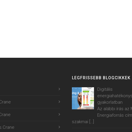
LEGFRISSEBB BLOGCIKKEK
Digitális
energiahatékony
Crane
gyakorlatban
Az alábbi írás a
.Crane
Energiaforrás cí
szakmai
[…]
s.Crane