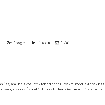
t
Google+
LinkedIn
E-Mail
Ész; ám útja síkos, ott kitartani nehéz; nyakát szegi, aki csak kiss
 ösvénye van az Észnek.” Nicolas Boileau-Despréaux: Ars Poetica