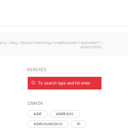
ne.hu
/
Blog
/
Mennyit fizetnél egy hirdetésmentes Facebookért?
/
adattisztitas
KERESÉS
CÍMKÉK
adat
adatbázis
adatvizualizáció
AI