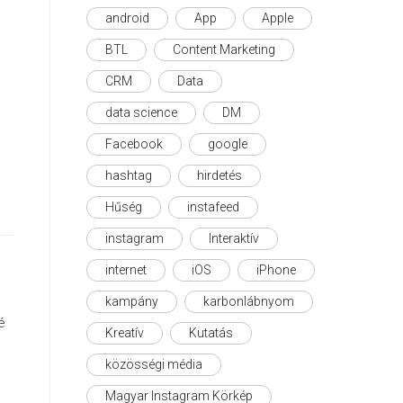
android
App
Apple
BTL
Content Marketing
CRM
Data
data science
DM
Facebook
google
hashtag
hirdetés
Hűség
instafeed
instagram
Interaktív
internet
iOS
iPhone
kampány
karbonlábnyom
é
Kreatív
Kutatás
közösségi média
Magyar Instagram Körkép