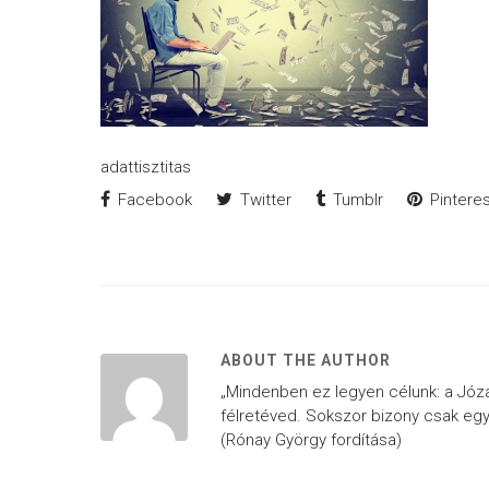
adattisztitas
Facebook
Twitter
Tumblr
Pinteres
ABOUT THE AUTHOR
„Mindenben ez legyen célunk: a Józan 
félretéved. Sokszor bizony csak egy
(Rónay György fordítása)