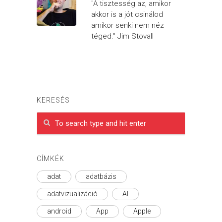
"A tisztesség az, amikor
akkor is a jót csinálod
amikor senki nem néz
téged." Jim Stovall
KERESÉS
CÍMKÉK
adat
adatbázis
adatvizualizáció
AI
android
App
Apple