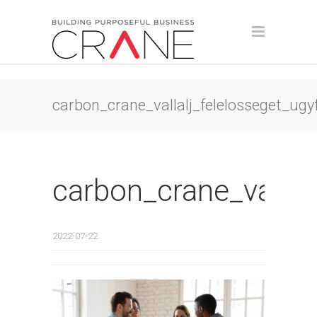
carbon_crane_vallalj_felelosseget_ugyf
carbon_crane_vallalj
2022-07-22