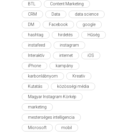
BTL
Content Marketing
CRM
Data
data science
DM
Facebook
google
hashtag
hirdetés
Hűség
instafeed
instagram
Interaktív
internet
iOS
iPhone
kampány
karbonlábnyom
Kreatív
Kutatás
közösségi média
Magyar Instagram Körkép
marketing
mesterséges intelligencia
Microsoft
mobil