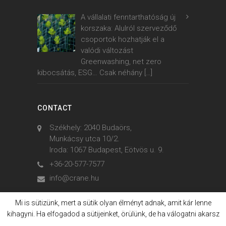
A vállalati fenntarthatóság új
korszaka: Alulról szerveződő
csoportok hozhatják el a
valódi változást
Greenwashing, net zero
kibocsátás, ESG… Csak néhány
[…]
CONTACT
Székhely: 2040 Budaörs,
Munkácsy utca 10/2.
Iroda: 1067 Budapest, Eötvös u. 9.
+36-20-577-7577
info@crane.hu
Mi is sütizünk, mert a sütik olyan élményt adnak, amit kár lenne
kihagyni. Ha elfogadod a sütijeinket, örülünk, de ha válogatni akarsz