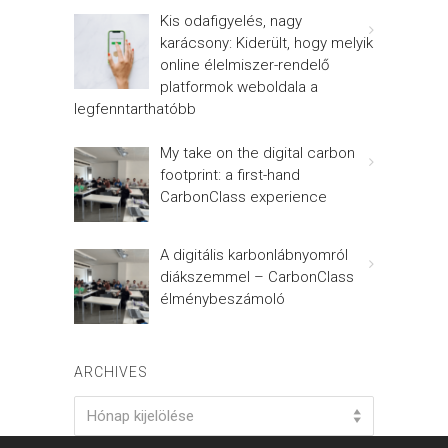
Kis odafigyelés, nagy
karácsony: Kiderült, hogy melyik
online élelmiszer-rendelő
platformok weboldala a
legfenntarthatóbb
My take on the digital carbon
footprint: a first-hand
CarbonClass experience
A digitális karbonlábnyomról
diákszemmel – CarbonClass
élménybeszámoló
ARCHIVES
Archives
Hónap kijelölése