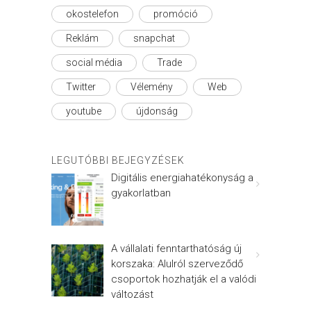
okostelefon
promóció
Reklám
snapchat
social média
Trade
Twitter
Vélemény
Web
youtube
újdonság
LEGUTÓBBI BEJEGYZÉSEK
Digitális energiahatékonyság a
gyakorlatban
A vállalati fenntarthatóság új
korszaka: Alulról szerveződő
csoportok hozhatják el a valódi
változást