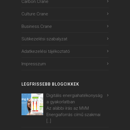
Carbon.Crane
Culture.Crane
Business.Crane
Sütikezelési szabalyzat
Adatkezelési tájékoztató
Impresszum
LEGFRISSEBB BLOGCIKKEK
Digitális energiahatékonyság
a gyakorlatban
Az alábbi írás az MVM
Energiaforrás című szakmai
[…]