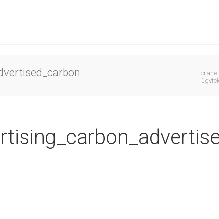
dvertised_carbon
crane.
ügyfel
rtising_carbon_advertis