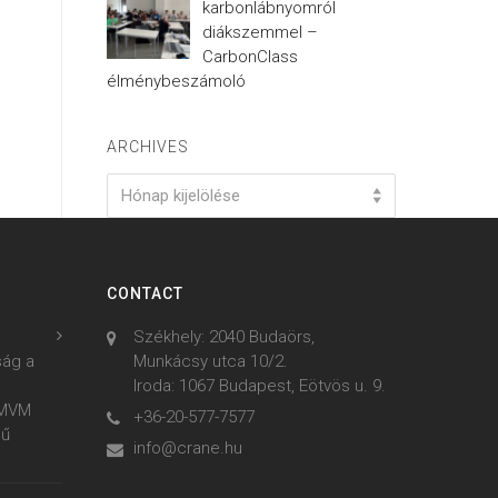
karbonlábnyomról
diákszemmel –
CarbonClass
élménybeszámoló
ARCHIVES
Archives
Hónap kijelölése
CONTACT
Székhely: 2040 Budaörs,
ság a
Munkácsy utca 10/2.
Iroda: 1067 Budapest, Eötvös u. 9.
z MVM
+36-20-577-7577
mű
info@crane.hu