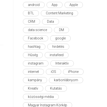
android
App
Apple
BTL
Content Marketing
CRM
Data
data science
DM
Facebook
google
hashtag
hirdetés
Hűség
instafeed
instagram
Interaktív
internet
iOS
iPhone
kampány
karbonlábnyom
Kreatív
Kutatás
közösségi média
Magyar Instagram Körkép