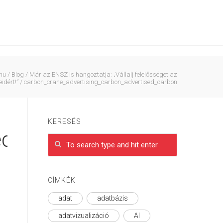
hu
/
Blog
/
Már az ENSZ is hangoztatja: „Vállalj felelősséget az
eidért!”
/
carbon_crane_advertising_carbon_advertised_carbon
KERESÉS
ed_carbon
CÍMKÉK
adat
adatbázis
adatvizualizáció
AI