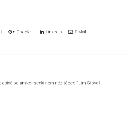
t
Google+
LinkedIn
E-Mail
ót csinálod amikor senki nem néz téged." Jim Stovall