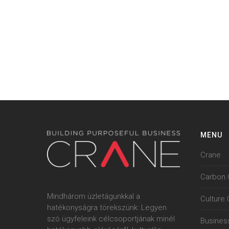
MENU
Crane
Carbon.
Mindhárom üzletágunkkal a
Culture
hatékonyságra törekszünk: Legyen
szó ügyfeleink célcsoportjának minél
Busines