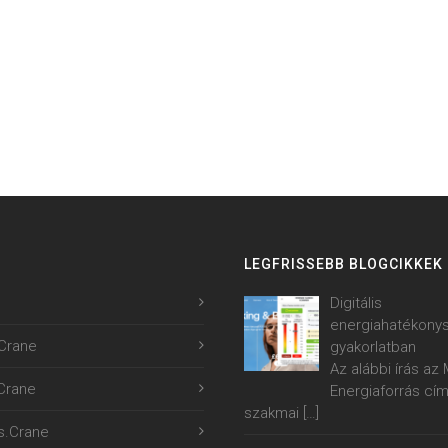
LEGFRISSEBB BLOGCIKKEK
Digitális
energiahatékony
Crane
gyakorlatban
Az alábbi írás a
.Crane
Energiaforrás cí
szakmai
[…]
s.Crane