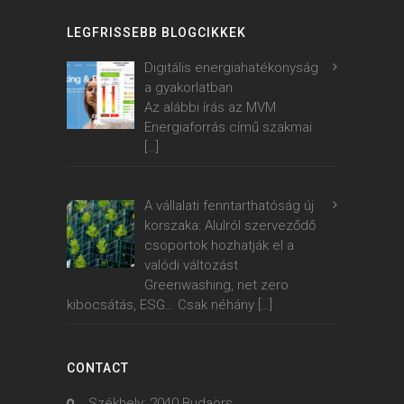
LEGFRISSEBB BLOGCIKKEK
Digitális energiahatékonyság
a gyakorlatban
Az alábbi írás az MVM
Energiaforrás című szakmai
[…]
A vállalati fenntarthatóság új
korszaka: Alulról szerveződő
csoportok hozhatják el a
valódi változást
Greenwashing, net zero
kibocsátás, ESG… Csak néhány
[…]
CONTACT
Székhely: 2040 Budaörs,