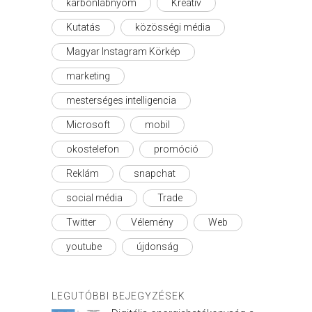
karbonlábnyom
Kreatív
Kutatás
közösségi média
Magyar Instagram Körkép
marketing
mesterséges intelligencia
Microsoft
mobil
okostelefon
promóció
Reklám
snapchat
social média
Trade
Twitter
Vélemény
Web
youtube
újdonság
LEGUTÓBBI BEJEGYZÉSEK