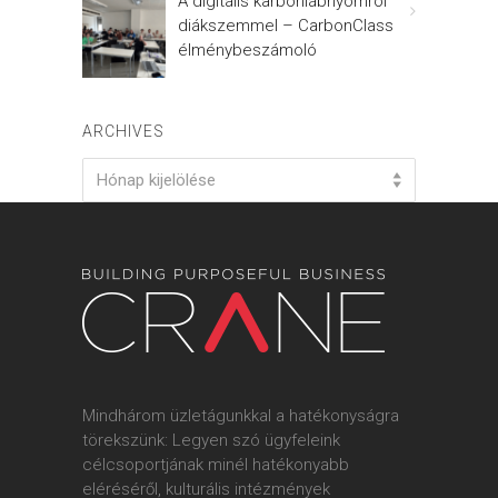
A digitális karbonlábnyomról
diákszemmel – CarbonClass
élménybeszámoló
ARCHIVES
Archives
Hónap kijelölése
Mindhárom üzletágunkkal a hatékonyságra
törekszünk: Legyen szó ügyfeleink
célcsoportjának minél hatékonyabb
eléréséről, kulturális intézmények