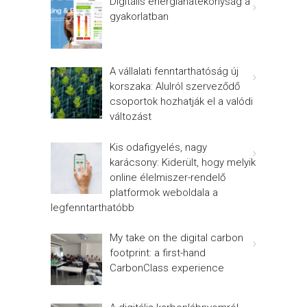
Digitális energiahatékonyság a
gyakorlatban
A vállalati fenntarthatóság új
korszaka: Alulról szerveződő
csoportok hozhatják el a valódi
változást
Kis odafigyelés, nagy
karácsony: Kiderült, hogy melyik
online élelmiszer-rendelő
platformok weboldala a
legfenntarthatóbb
My take on the digital carbon
footprint: a first-hand
CarbonClass experience