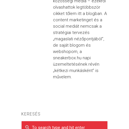
közösségi média – ezekről
olvashattok legtöbbször
cikket tőlem itt a blogban. A
content marketinget és a
social mediát nemcsak a
stratégiai tervezés
„magaslati nézőpontjából”,
de saját blogom és
webshopom, a
sneakerbox.hu napi
üzemeltetésének révén
„kétkezi munkásként” is
művelem.
KERESÉS