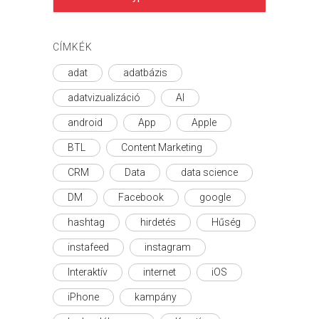
CÍMKÉK
adat
adatbázis
adatvizualizáció
AI
android
App
Apple
BTL
Content Marketing
CRM
Data
data science
DM
Facebook
google
hashtag
hirdetés
Hűség
instafeed
instagram
Interaktív
internet
iOS
iPhone
kampány