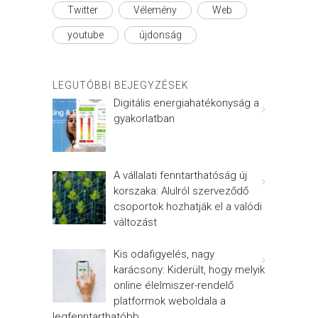
Twitter
Vélemény
Web
youtube
újdonság
LEGUTÓBBI BEJEGYZÉSEK
Digitális energiahatékonyság a
gyakorlatban
A vállalati fenntarthatóság új
korszaka: Alulról szerveződő
csoportok hozhatják el a valódi
változást
Kis odafigyelés, nagy
karácsony: Kiderült, hogy melyik
online élelmiszer-rendelő
platformok weboldala a
legfenntarthatóbb