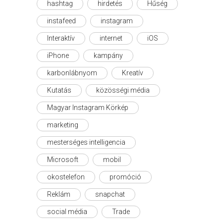
hashtag
hirdetés
Hűség
instafeed
instagram
Interaktív
internet
iOS
iPhone
kampány
karbonlábnyom
Kreatív
Kutatás
közösségi média
Magyar Instagram Körkép
marketing
mesterséges intelligencia
Microsoft
mobil
okostelefon
promóció
Reklám
snapchat
social média
Trade