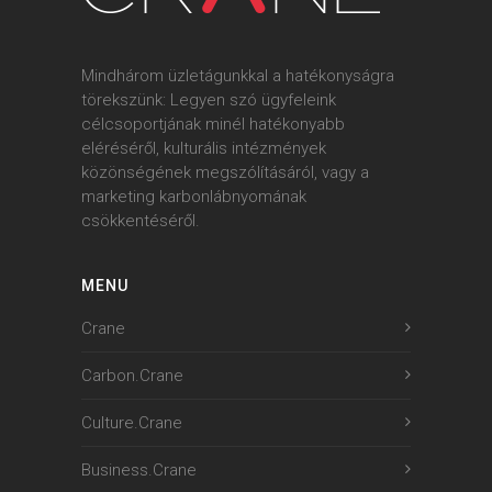
Mindhárom üzletágunkkal a hatékonyságra
törekszünk: Legyen szó ügyfeleink
célcsoportjának minél hatékonyabb
eléréséről, kulturális intézmények
közönségének megszólításáról, vagy a
marketing karbonlábnyomának
csökkentéséről.
MENU
Crane
Carbon.Crane
Culture.Crane
Business.Crane