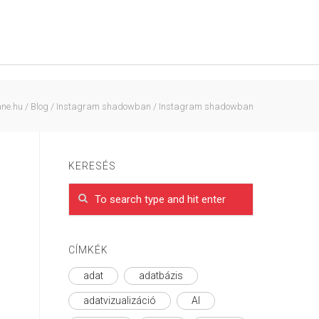
ane.hu
/
Blog
/
Instagram shadowban
/
Instagram shadowban
KERESÉS
CÍMKÉK
adat
adatbázis
adatvizualizáció
AI