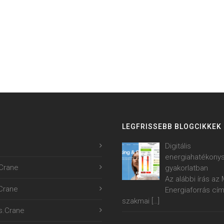
LEGFRISSEBB BLOGCIKKEK
Digitális
energiahatékony
Crane
gyakorlatban
Az alábbi írás a
.Crane
Energiaforrás cí
szakmai
[…]
s.Crane