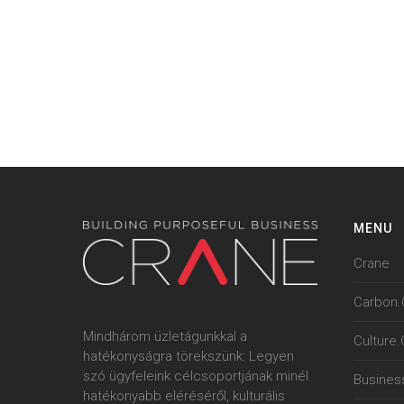
MENU
Crane
Carbon.
Mindhárom üzletágunkkal a
Culture
hatékonyságra törekszünk: Legyen
szó ügyfeleink célcsoportjának minél
Busines
hatékonyabb eléréséről, kulturális