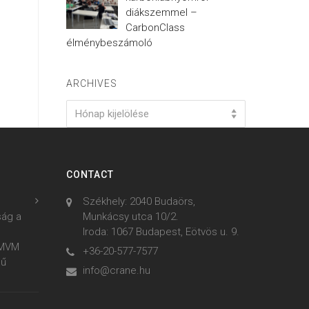
diákszemmel –
CarbonClass
élménybeszámoló
ARCHIVES
Archives
Hónap kijelölése
CONTACT
Székhely: 2040 Budaörs,
ság a
Munkácsy utca 10/2.
Iroda: 1067 Budapest, Eötvös u. 9.
z MVM
+36-20-577-7577
mű
info@crane.hu