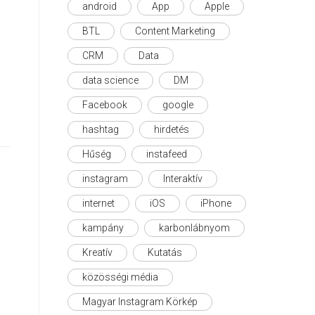
android
App
Apple
BTL
Content Marketing
CRM
Data
data science
DM
Facebook
google
hashtag
hirdetés
Hűség
instafeed
instagram
Interaktív
internet
iOS
iPhone
kampány
karbonlábnyom
Kreatív
Kutatás
közösségi média
Magyar Instagram Körkép