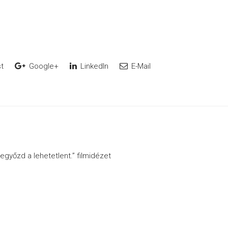
t
Google+
LinkedIn
E-Mail
legyőzd a lehetetlent.” filmidézet