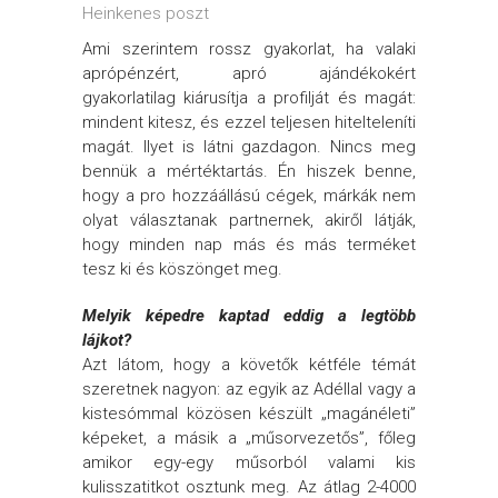
Heinkenes poszt
Ami szerintem rossz gyakorlat, ha valaki
aprópénzért, apró ajándékokért
gyakorlatilag kiárusítja a profilját és magát:
mindent kitesz, és ezzel teljesen hitelteleníti
magát. Ilyet is látni gazdagon. Nincs meg
bennük a mértéktartás. Én hiszek benne,
hogy a pro hozzáállású cégek, márkák nem
olyat választanak partnernek, akiről látják,
hogy minden nap más és más terméket
tesz ki és köszönget meg.
Melyik képedre kaptad eddig a legtöbb
lájkot?
Azt látom, hogy a követők kétféle témát
szeretnek nagyon: az egyik az Adéllal vagy a
kistesómmal közösen készült „magánéleti”
képeket, a másik a „műsorvezetős”, főleg
amikor egy-egy műsorból valami kis
kulisszatitkot osztunk meg. Az átlag 2-4000