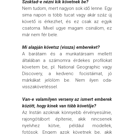
Szoktad-e nézni kik követnek be?
Nem tudom, mert nagyon sok idő lenne. Egy
sima napon is több tucat vagy akár száz új
követő is érkezhet, és ez csak az egyik
csatorna. Mivel ugye magam csinálom, ez
már nem fér bele.
Mi alapján követsz (vissza) embereket?
A barátaim és a munkatársaim mellett
általában a számomra érdekes profilokat
követem be, pl. National Geographic vagy
Discovery, a kedvenc focistáimat, jó
márkákat jelölöm be. Nem ilyen oda-
visszakövetéssel.
Van-e valamilyen verseny az ismert emberek
között, hogy kinek van több követője?
Az Instán azoknak könnyebb érvényesülnie,
rajongótábort építenie, akik nincsenek
nyelvhez kötve, például modellek,
fotósok. Engem azok követnek be, akik