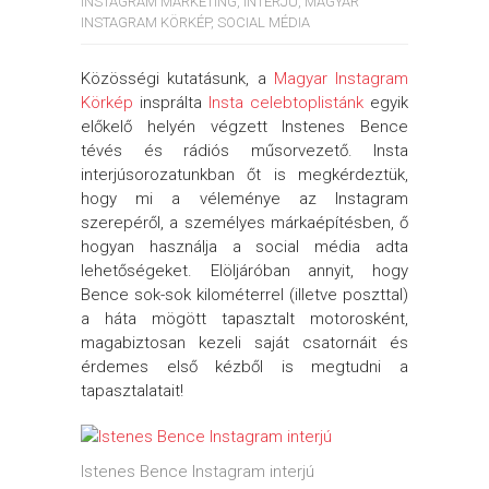
INSTAGRAM MARKETING
,
INTERJÚ
,
MAGYAR
INSTAGRAM KÖRKÉP
,
SOCIAL MÉDIA
Közösségi kutatásunk, a
Magyar Instagram
Körkép
insprálta
Insta celebtoplistánk
egyik
előkelő helyén végzett Instenes Bence
tévés és rádiós műsorvezető. Insta
interjúsorozatunkban őt is megkérdeztük,
hogy mi a véleménye az Instagram
szerepéről, a személyes márkaépítésben, ő
hogyan használja a social média adta
lehetőségeket. Elöljáróban annyit, hogy
Bence sok-sok kilométerrel (illetve poszttal)
a háta mögött tapasztalt motorosként,
magabiztosan kezeli saját csatornáit és
érdemes első kézből is megtudni a
tapasztalatait!
Istenes Bence Instagram interjú