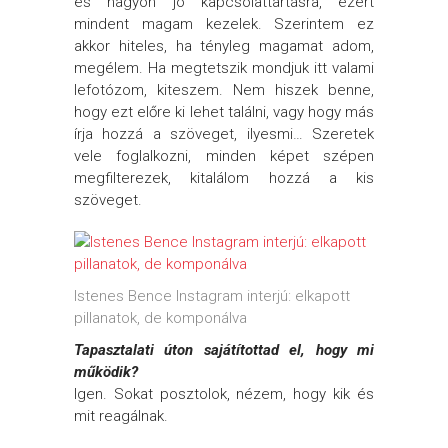
és nagyon jó kapcsolattartásra, ezért
mindent magam kezelek. Szerintem ez
akkor hiteles, ha tényleg magamat adom,
megélem. Ha megtetszik mondjuk itt valami
lefotózom, kiteszem. Nem hiszek benne,
hogy ezt előre ki lehet találni, vagy hogy más
írja hozzá a szöveget, ilyesmi… Szeretek
vele foglalkozni, minden képet szépen
megfilterezek, kitalálom hozzá a kis
szöveget.
Istenes Bence Instagram interjú: elkapott
pillanatok, de komponálva
Tapasztalati úton sajátítottad el, hogy mi
működik?
Igen. Sokat posztolok, nézem, hogy kik és
mit reagálnak.