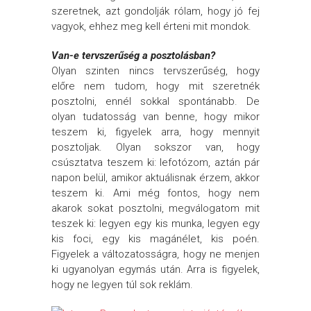
szeretnek, azt gondolják rólam, hogy jó fej
vagyok, ehhez meg kell érteni mit mondok.
Van-e tervszerűség a posztolásban?
Olyan szinten nincs tervszerűség, hogy
előre nem tudom, hogy mit szeretnék
posztolni, ennél sokkal spontánabb. De
olyan tudatosság van benne, hogy mikor
teszem ki, figyelek arra, hogy mennyit
posztoljak. Olyan sokszor van, hogy
csúsztatva teszem ki: lefotózom, aztán pár
napon belül, amikor aktuálisnak érzem, akkor
teszem ki. Ami még fontos, hogy nem
akarok sokat posztolni, megválogatom mit
teszek ki: legyen egy kis munka, legyen egy
kis foci, egy kis magánélet, kis poén.
Figyelek a változatosságra, hogy ne menjen
ki ugyanolyan egymás után. Arra is figyelek,
hogy ne legyen túl sok reklám.