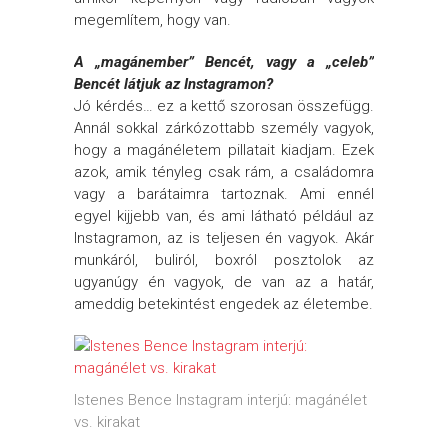
megemlítem, hogy van.
A „magánember” Bencét, vagy a „celeb”
Bencét látjuk az Instagramon?
Jó kérdés… ez a kettő szorosan összefügg.
Annál sokkal zárkózottabb személy vagyok,
hogy a magánéletem pillatait kiadjam. Ezek
azok, amik tényleg csak rám, a családomra
vagy a barátaimra tartoznak. Ami ennél
egyel kijjebb van, és ami látható például az
Instagramon, az is teljesen én vagyok. Akár
munkáról, buliról, boxról posztolok az
ugyanúgy én vagyok, de van az a határ,
ameddig betekintést engedek az életembe.
Istenes Bence Instagram interjú: magánélet
vs. kirakat