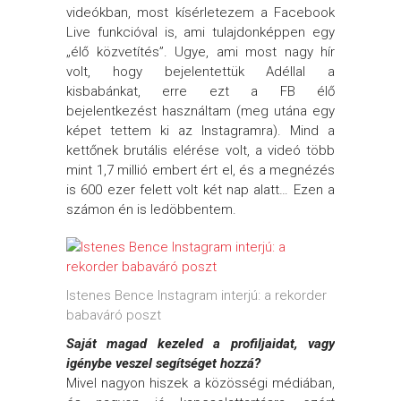
videókban, most kísérletezem a Facebook
Live funkcióval is, ami tulajdonképpen egy
„élő közvetítés”. Ugye, ami most nagy hír
volt, hogy bejelentettük Adéllal a
kisbabánkat, erre ezt a FB élő
bejelentkezést használtam (meg utána egy
képet tettem ki az Instagramra). Mind a
kettőnek brutális elérése volt, a videó több
mint 1,7 millió embert ért el, és a megnézés
is 600 ezer felett volt két nap alatt… Ezen a
számon én is ledöbbentem.
Istenes Bence Instagram interjú: a rekorder
babaváró poszt
Saját magad kezeled a profiljaidat, vagy
igénybe veszel segítséget hozzá?
Mivel nagyon hiszek a közösségi médiában,