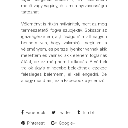
menő vagy vagány, és ami a nyilvánosságra
tartozhat.
Véleményt is ritkán nyilvánítok, mert az meg
természetétől fogva szubjektív. Sokszor az
igazságérzetem, a „hiúságom” miatt nagyon
bennem van, hogy valamiről megírjam a
véleményem, és persze ilyenkor vannak akik
mellettem és vannak, akik ellenem foglalnak
állást, de ez még nem trollkodás. A vérbeli
trollok úgyis mindenbe belekötnek, ezekbe
felesleges belemenni, el kell engedni. De
ahogy mondtam, ez a Facebookra jellemző.
Facebook
Twitter
Tumblr
Pinterest
Google+