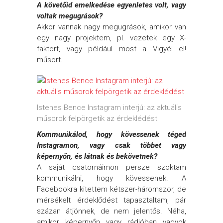
A követőid emelkedése egyenletes volt, vagy
voltak megugrások?
Akkor vannak nagy megugrások, amikor van
egy nagy projektem, pl. vezetek egy X-
faktort, vagy például most a Vigyél el!
műsort.
Istenes Bence Instagram interjú: az aktuális
műsorok felpörgetik az érdeklédést
Kommunikálod, hogy kövessenek téged
Instagramon, vagy csak többet vagy
képernyőn, és látnak és bekövetnek?
A saját csatornáimon persze szoktam
kommunikálni, hogy kövessenek. A
Facebookra kitettem kétszer-háromszor, de
mérsékelt érdeklődést tapasztaltam, pár
százan átjönnek, de nem jelentős. Néha,
amikor képernyőn vagy rádióban vagyok