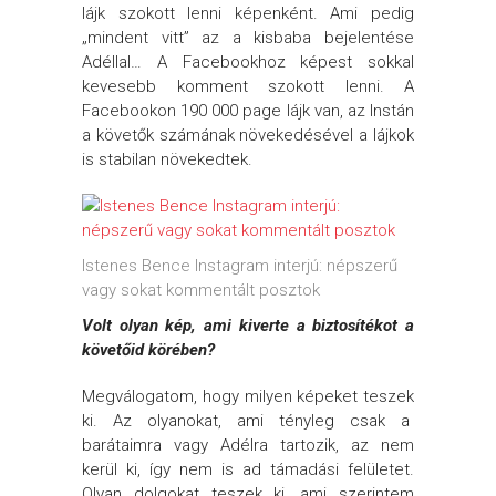
lájk szokott lenni képenként. Ami pedig
„mindent vitt” az a kisbaba bejelentése
Adéllal… A Facebookhoz képest sokkal
kevesebb komment szokott lenni. A
Facebookon 190 000 page lájk van, az Instán
a követők számának növekedésével a lájkok
is stabilan növekedtek.
Istenes Bence Instagram interjú: népszerű
vagy sokat kommentált posztok
Volt olyan kép, ami kiverte a biztosítékot a
követőid körében?
Megválogatom, hogy milyen képeket teszek
ki. Az olyanokat, ami tényleg csak a
barátaimra vagy Adélra tartozik, az nem
kerül ki, így nem is ad támadási felületet.
Olyan dolgokat teszek ki, ami szerintem