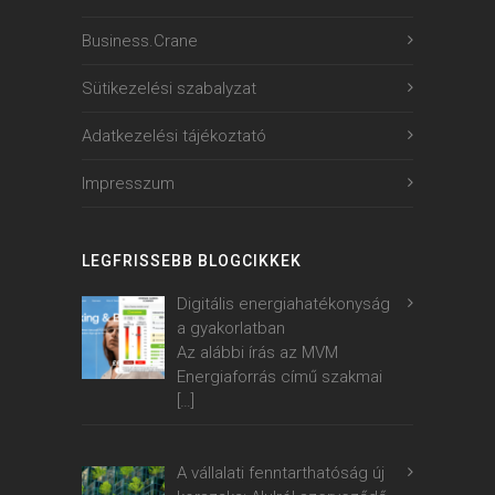
Business.Crane
Sütikezelési szabalyzat
Adatkezelési tájékoztató
Impresszum
LEGFRISSEBB BLOGCIKKEK
Digitális energiahatékonyság
a gyakorlatban
Az alábbi írás az MVM
Energiaforrás című szakmai
[…]
A vállalati fenntarthatóság új