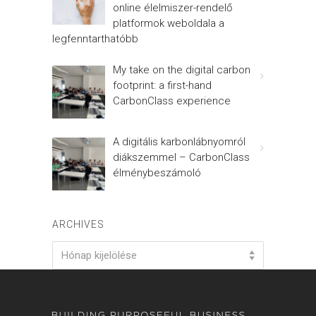
online élelmiszer-rendelő
platformok weboldala a
legfenntarthatóbb
My take on the digital carbon
footprint: a first-hand
CarbonClass experience
A digitális karbonlábnyomról
diákszemmel – CarbonClass
élménybeszámoló
ARCHIVES
Archives
Hónap kijelölése