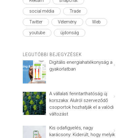
Reklám
snapchat
social média
Trade
Twitter
Vélemény
Web
youtube
újdonság
LEGUTÓBBI BEJEGYZÉSEK
Digitális energiahatékonyság a
gyakorlatban
A vállalati fenntarthatóság új
korszaka: Alulról szerveződő
csoportok hozhatják el a valódi
változást
Kis odafigyelés, nagy
karácsony: Kiderült, hogy melyik