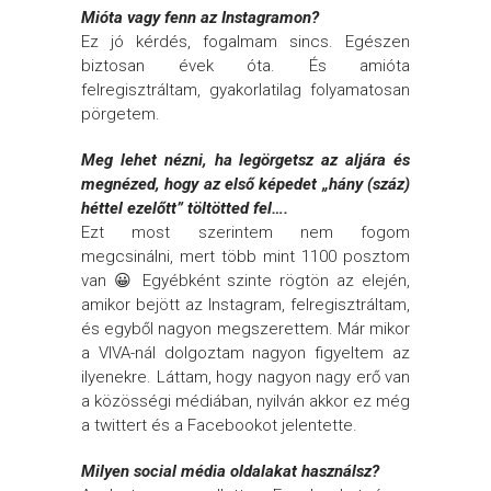
Mióta vagy fenn az Instagramon?
Ez jó kérdés, fogalmam sincs. Egészen
biztosan évek óta. És amióta
felregisztráltam, gyakorlatilag folyamatosan
pörgetem.
Meg lehet nézni, ha legörgetsz az aljára és
megnézed, hogy az első képedet „hány (száz)
héttel ezelőtt” töltötted fel….
Ezt most szerintem nem fogom
megcsinálni, mert több mint 1100 posztom
van 😀 Egyébként szinte rögtön az elején,
amikor bejött az Instagram, felregisztráltam,
és egyből nagyon megszerettem. Már mikor
a VIVA-nál dolgoztam nagyon figyeltem az
ilyenekre. Láttam, hogy nagyon nagy erő van
a közösségi médiában, nyilván akkor ez még
a twittert és a Facebookot jelentette.
Milyen social média oldalakat használsz?