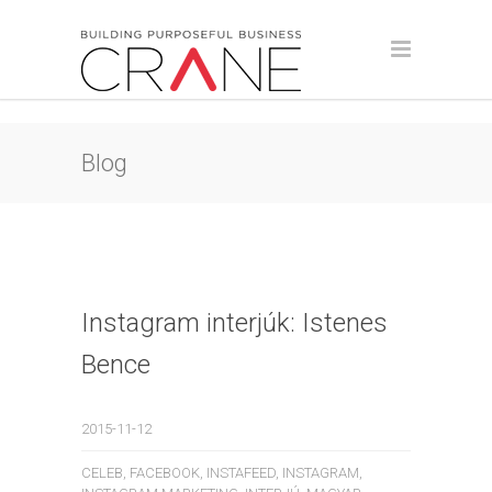
Blog
Instagram interjúk: Istenes
Bence
2015-11-12
CELEB
,
FACEBOOK
,
INSTAFEED
,
INSTAGRAM
,