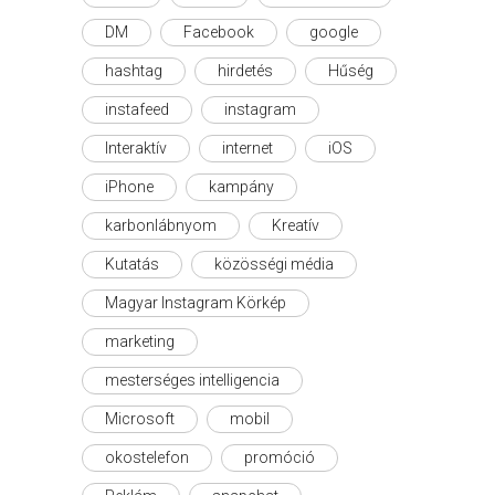
DM
Facebook
google
hashtag
hirdetés
Hűség
instafeed
instagram
Interaktív
internet
iOS
iPhone
kampány
karbonlábnyom
Kreatív
Kutatás
közösségi média
Magyar Instagram Körkép
marketing
mesterséges intelligencia
Microsoft
mobil
okostelefon
promóció