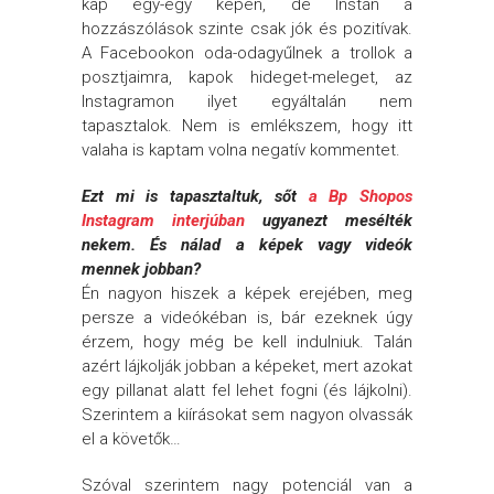
kap egy-egy képen, de Instán a
hozzászólások szinte csak jók és pozitívak.
A Facebookon oda-odagyűlnek a trollok a
posztjaimra, kapok hideget-meleget, az
Instagramon ilyet egyáltalán nem
tapasztalok. Nem is emlékszem, hogy itt
valaha is kaptam volna negatív kommentet.
Ezt mi is tapasztaltuk, sőt
a Bp Shopos
Instagram interjúban
ugyanezt mesélték
nekem. És nálad a képek vagy videók
mennek jobban?
Én nagyon hiszek a képek erejében, meg
persze a videókéban is, bár ezeknek úgy
érzem, hogy még be kell indulniuk. Talán
azért lájkolják jobban a képeket, mert azokat
egy pillanat alatt fel lehet fogni (és lájkolni).
Szerintem a kiírásokat sem nagyon olvassák
el a követők…
Szóval szerintem nagy potenciál van a