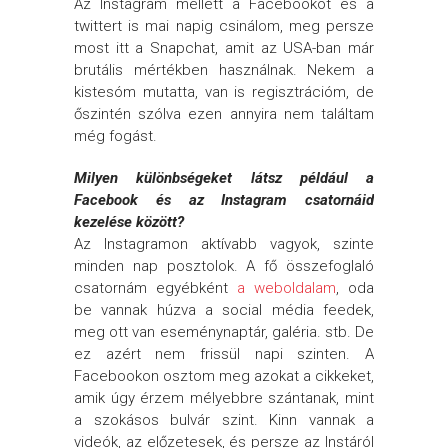
Az Instagram mellett a Facebookot és a
twittert is mai napig csinálom, meg persze
most itt a Snapchat, amit az USA-ban már
brutális mértékben használnak. Nekem a
kistesóm mutatta, van is regisztrációm, de
őszintén szólva ezen annyira nem találtam
még fogást.
Milyen különbségeket látsz például a
Facebook és az Instagram csatornáid
kezelése között?
Az Instagramon aktívabb vagyok, szinte
minden nap posztolok. A fő összefoglaló
csatornám egyébként
a weboldalam
, oda
be vannak húzva a social média feedek,
meg ott van eseménynaptár, galéria. stb. De
ez azért nem frissül napi szinten. A
Facebookon osztom meg azokat a cikkeket,
amik úgy érzem mélyebbre szántanak, mint
a szokásos bulvár szint. Kinn vannak a
videók, az előzetesek, és persze az Instáról