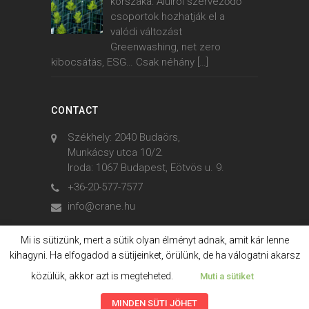
korszaka: Alulról szerveződő
csoportok hozhatják el a
valódi változást
Greenwashing, net zero
kibocsátás, ESG… Csak néhány
[…]
CONTACT
Székhely: 2040 Budaörs,
Munkácsy utca 10/2.
Iroda: 1067 Budapest, Eötvös u. 9.
+36-20-577-7577
info@crane.hu
Mi is sütizünk, mert a sütik olyan élményt adnak, amit kár lenne
kihagyni. Ha elfogadod a sütijeinket, örülünk, de ha válogatni akarsz
© 2006. - 2023. Crane International
közülük, akkor azt is megteheted.
Muti a sütiket
MINDEN SÜTI JÖHET