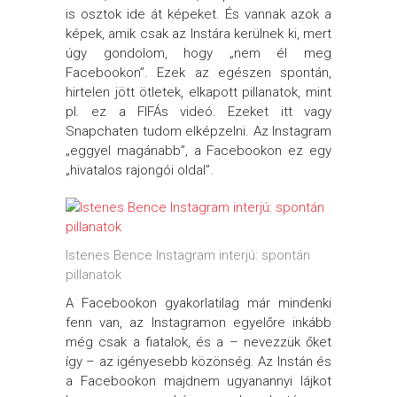
is osztok ide át képeket. És vannak azok a
képek, amik csak az Instára kerülnek ki, mert
úgy gondolom, hogy „nem él meg
Facebookon”. Ezek az egészen spontán,
hirtelen jött ötletek, elkapott pillanatok, mint
pl. ez a FIFÁs videó. Ezeket itt vagy
Snapchaten tudom elképzelni. Az Instagram
„eggyel magánabb”, a Facebookon ez egy
„hivatalos rajongói oldal”.
Istenes Bence Instagram interjú: spontán
pillanatok
A Facebookon gyakorlatilag már mindenki
fenn van, az Instagramon egyelőre inkább
még csak a fiatalok, és a – nevezzük őket
így – az igényesebb közönség. Az Instán és
a Facebookon majdnem ugyanannyi lájkot