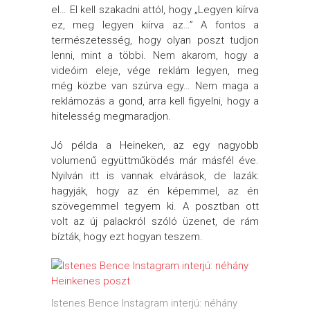
el… El kell szakadni attól, hogy „Legyen kiírva
ez, meg legyen kiírva az…” A fontos a
természetesség, hogy olyan poszt tudjon
lenni, mint a többi. Nem akarom, hogy a
videóim eleje, vége reklám legyen, meg
még közbe van szúrva egy… Nem maga a
reklámozás a gond, arra kell figyelni, hogy a
hitelesség megmaradjon.
Jó példa a Heineken, az egy nagyobb
volumenű együttműködés már másfél éve.
Nyilván itt is vannak elvárások, de lazák:
hagyják, hogy az én képemmel, az én
szövegemmel tegyem ki. A posztban ott
volt az új palackról szóló üzenet, de rám
bízták, hogy ezt hogyan teszem.
Istenes Bence Instagram interjú: néhány