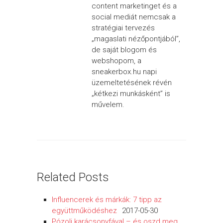
content marketinget és a
social mediát nemcsak a
stratégiai tervezés
„magaslati nézőpontjából”,
de saját blogom és
webshopom, a
sneakerbox.hu napi
üzemeltetésének révén
„kétkezi munkásként” is
művelem.
Related Posts
Influencerek és márkák: 7 tipp az
együttműködéshez
2017-05-30
Pózolj karácsonyfával – és oszd meg