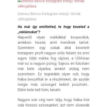
Istenes Bence Instagram interjú: témák
váltogatása
Ha már így említetted, te hogy kezeled a
„reklámokat”?
Alapvető olyan márkákkal kooperálok,
amikben hiszek, amit menőnek tartok.
Szerintem egy sokak által követett
Instagram profil nagyon erős felület és erre
egyre több márka fog rájönni, a USA-ban
már ez is nagyon pörög. Sajnos én futottam
már bele olyanba, amiket utólag nem
szerettem. Ez leginkább olyan volt, hogy
hiába beszéltük le a részleteket, de azután
mégis más szöveget kellett posztolni…
Ebbe bele kell futni, tanulni.
Nagyon sok cég nem látja, hogy hiába írok
oda hosszú szövegeket, azt nem olvassák