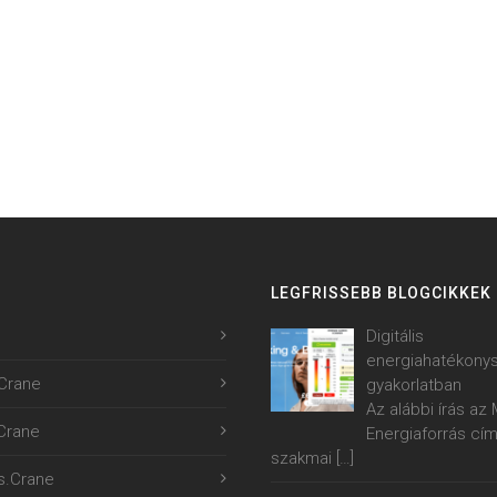
LEGFRISSEBB BLOGCIKKEK
Digitális
energiahatékony
Crane
gyakorlatban
Az alábbi írás a
.Crane
Energiaforrás cí
szakmai
[…]
s.Crane