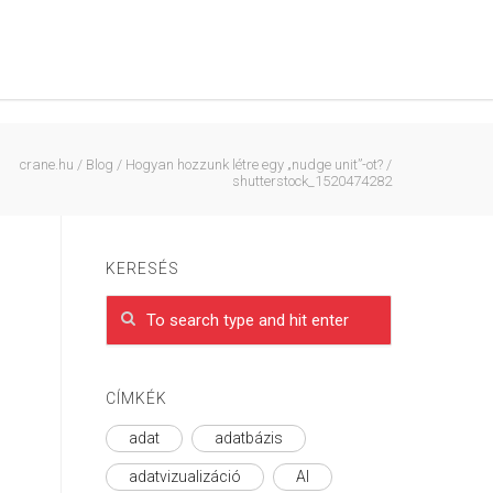
crane.hu
/
Blog
/
Hogyan hozzunk létre egy „nudge unit”-ot?
/
shutterstock_1520474282
KERESÉS
CÍMKÉK
adat
adatbázis
adatvizualizáció
AI