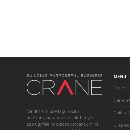
MENU
Crane
Carbon.
Mindhárom üzletágunkkal a
Culture
hatékonyságra törekszünk: Legyen
szó ügyfeleink célcsoportjának minél
Busines