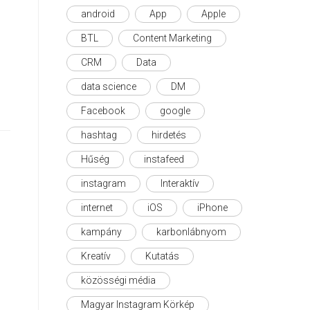
android
App
Apple
BTL
Content Marketing
CRM
Data
data science
DM
Facebook
google
hashtag
hirdetés
Hűség
instafeed
instagram
Interaktív
internet
iOS
iPhone
kampány
karbonlábnyom
Kreatív
Kutatás
közösségi média
Magyar Instagram Körkép