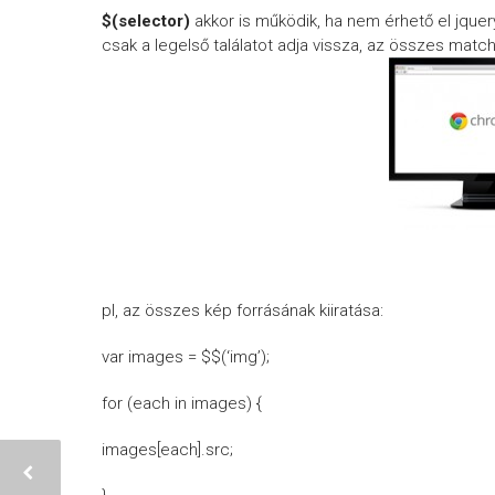
$(selector)
akkor is működik, ha nem érhető el jquer
csak a legelső találatot adja vissza, az összes match
pl, az összes kép forrásának kiiratása:
var images = $$(‘img’);
for (each in images) {
images[each].src;