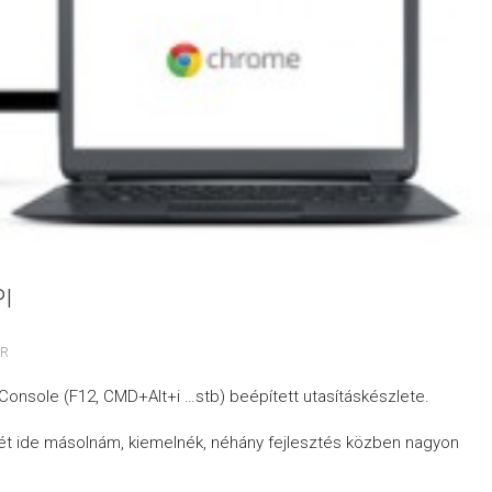
I
R
nsole (F12, CMD+Alt+i …stb) beépített utasításkészlete.
ét ide másolnám, kiemelnék, néhány fejlesztés közben nagyon