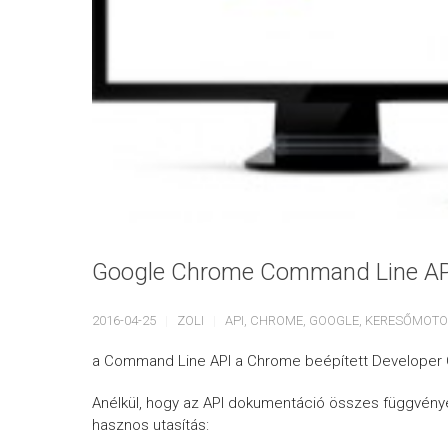
Google Chrome Command Line AP
2016-04-25
ZOLI
API
,
CHROME
,
GOOGLE
,
KERESŐMOTO
a Command Line API a Chrome beépített Developer Co
Anélkül, hogy az API dokumentáció összes függvény
hasznos utasítás: