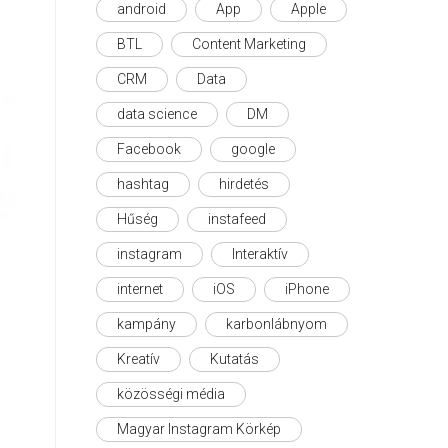
android
App
Apple
BTL
Content Marketing
CRM
Data
data science
DM
Facebook
google
hashtag
hirdetés
Hűség
instafeed
instagram
Interaktív
internet
iOS
iPhone
kampány
karbonlábnyom
Kreatív
Kutatás
közösségi média
Magyar Instagram Körkép