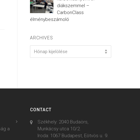
diákszemmel –
CarbonClass
élménybeszámoló
ARCHIVES
Archives
Hónap kijelölése
CONTACT
Székhely: 2040 Budaörs,
ság a
Munkácsy utca 10/2.
Iroda: 1067 Budapest, Eötvös u. 9.