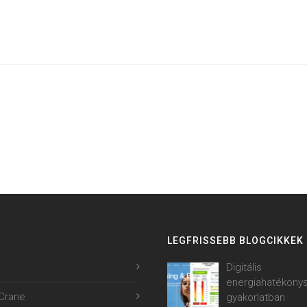
LEGFRISSEBB BLOGCIKKEK
Digitális
energiahatékony
Crane
gyakorlatban