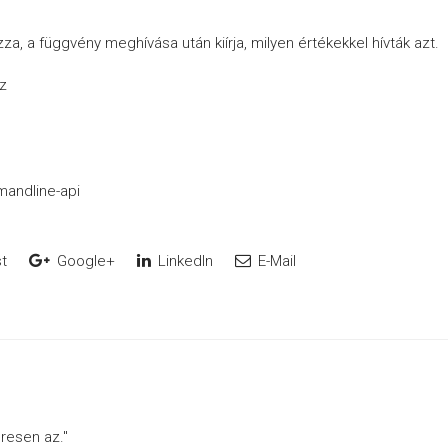
a, a függvény meghívása után kiírja, milyen értékekkel hívták azt.
z
andline-api
t
Google+
LinkedIn
E-Mail
eresen az."