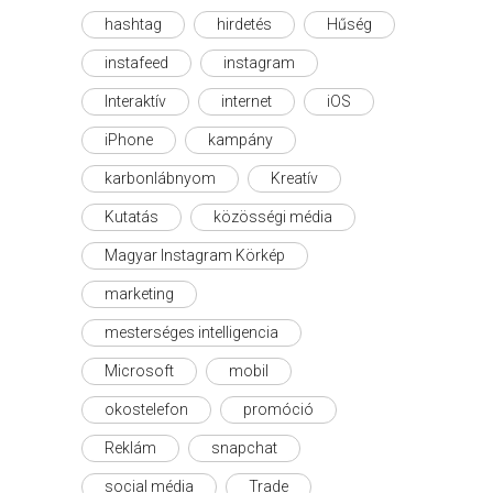
hashtag
hirdetés
Hűség
instafeed
instagram
Interaktív
internet
iOS
iPhone
kampány
karbonlábnyom
Kreatív
Kutatás
közösségi média
Magyar Instagram Körkép
marketing
mesterséges intelligencia
Microsoft
mobil
okostelefon
promóció
Reklám
snapchat
social média
Trade