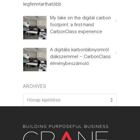
legfenntarthatóbb
My take on the digital carbon
footprint: a first-hand
CarbonClass experience
A digitális karbonlábnyomról
diákszemmel – CarbonClass
élménybeszámoló
ARCHIVES
Archives
Hónap kijelölése