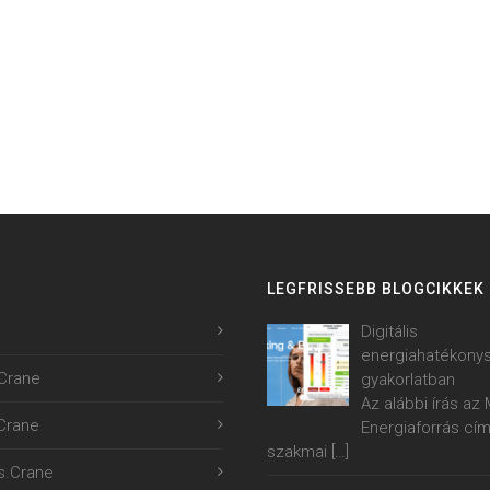
LEGFRISSEBB BLOGCIKKEK
Digitális
energiahatékony
Crane
gyakorlatban
Az alábbi írás a
.Crane
Energiaforrás cí
szakmai
[…]
s.Crane