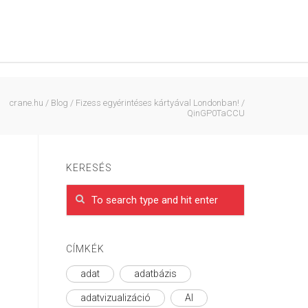
crane.hu
/
Blog
/
Fizess egyérintéses kártyával Londonban!
/
QinGP0TaCCU
KERESÉS
CÍMKÉK
adat
adatbázis
adatvizualizáció
AI