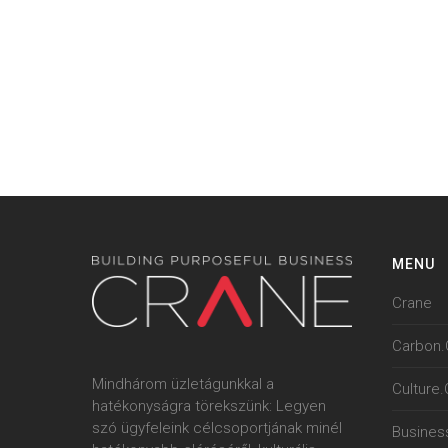
MENU
Crane
Carbon.
Mindhárom üzletágunkkal a
Culture
hatékonyságra törekszünk: Legyen
szó ügyfeleink célcsoportjának minél
Busines