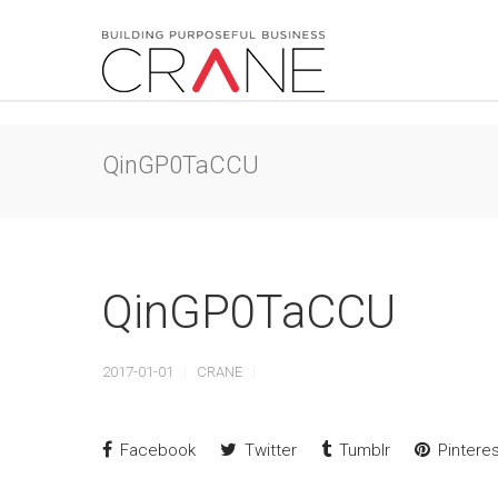
QinGP0TaCCU
QinGP0TaCCU
2017-01-01
CRANE
Facebook
Twitter
Tumblr
Pinteres