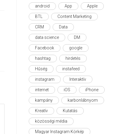
android
App
Apple
BTL
Content Marketing
CRM
Data
data science
DM
Facebook
google
hashtag
hirdetés
Hűség
instafeed
instagram
Interaktív
internet
iOS
iPhone
kampány
karbonlábnyom
Kreatív
Kutatás
közösségi média
Magyar Instagram Körkép