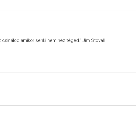
ót csinálod amikor senki nem néz téged." Jim Stovall