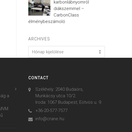
karbonlábnyomról
diákszemmel –
CarbonClass
élménybeszámoló
ARCHIVES
Archives
Hónap kijelölése
CONTACT
Székhely: 2040 Budaörs,
ság a
Munkácsy utca 10/2.
Iroda: 1067 Budapest, Eötvös u. 9.
z MVM
+36-20-577-7577
mű
info@crane.hu