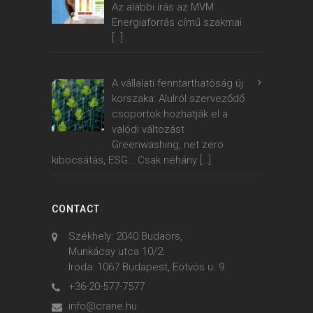
Az alábbi írás az MVM
Energiaforrás című szakmai
[…]
A vállalati fenntarthatóság új
korszaka: Alulról szerveződő
csoportok hozhatják el a
valódi változást
Greenwashing, net zero
kibocsátás, ESG… Csak néhány
[…]
CONTACT
Székhely: 2040 Budaörs,
Munkácsy utca 10/2.
Iroda: 1067 Budapest, Eötvös u. 9.
+36-20-577-7577
info@crane.hu