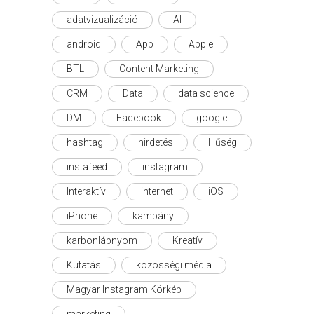
adatvizualizáció
AI
android
App
Apple
BTL
Content Marketing
CRM
Data
data science
DM
Facebook
google
hashtag
hirdetés
Hűség
instafeed
instagram
Interaktív
internet
iOS
iPhone
kampány
karbonlábnyom
Kreatív
Kutatás
közösségi média
Magyar Instagram Körkép