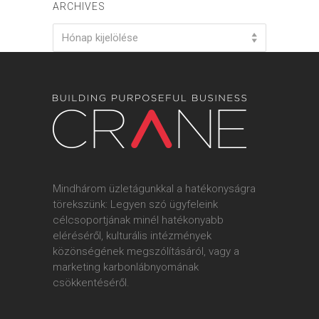
ARCHIVES
Archives
Hónap kijelölése
Mindhárom üzletágunkkal a hatékonyságra
törekszünk: Legyen szó ügyfeleink
célcsoportjának minél hatékonyabb
eléréséről, kulturális intézmények
közönségének megszólításáról, vagy a
marketing karbonlábnyomának
csökkentéséről.