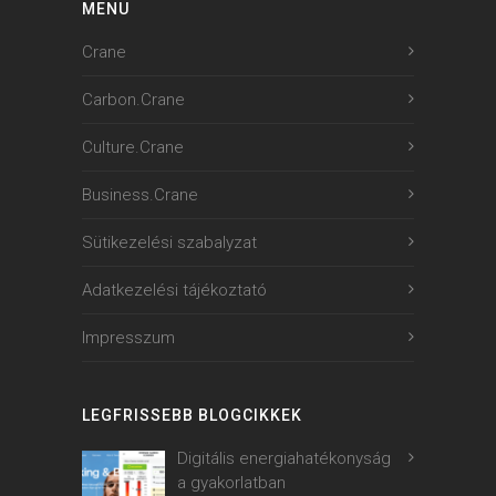
MENU
Crane
Carbon.Crane
Culture.Crane
Business.Crane
Sütikezelési szabalyzat
Adatkezelési tájékoztató
Impresszum
LEGFRISSEBB BLOGCIKKEK
Digitális energiahatékonyság
a gyakorlatban