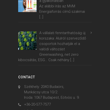
a gyakorlatban
Az alábbi írás az MVM
Energiaforrás című szakmai
[…]
A vállalati fenntarthatóság új
korszaka: Alulról szerveződő
csoportok hozhatják el a
valódi változást
Greenwashing, net zero
kibocsátás, ESG… Csak néhány
[…]
CONTACT
Székhely: 2040 Budaörs,
Munkácsy utca 10/2.
Iroda: 1067 Budapest, Eötvös u. 9.
+36-20-577-7577