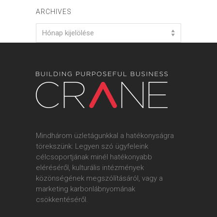
ARCHIVES
Archives
Hónap kijelölése
Mindhárom üzletágunkkal a hatékonyságra
törekszünk: Legyen szó ügyfeleink
célcsoportjának minél hatékonyabb
eléréséről, kulturális intézmények
közönségének megszólításáról, vagy a
marketing karbonlábnyomának
csökkentéséről.