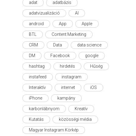
adat
adatbázis
adatvizualizáció
AI
android
App
Apple
BTL
Content Marketing
CRM
Data
data science
DM
Facebook
google
hashtag
hirdetés
Hűség
instafeed
instagram
Interaktív
internet
iOS
iPhone
kampány
karbonlábnyom
Kreatív
Kutatás
közösségi média
Magyar Instagram Körkép