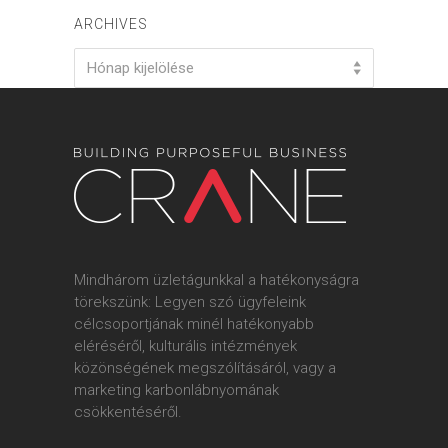
ARCHIVES
Archives
Hónap kijelölése
Mindhárom üzletágunkkal a hatékonyságra
törekszünk: Legyen szó ügyfeleink
célcsoportjának minél hatékonyabb
eléréséről, kulturális intézmények
közönségének megszólításáról, vagy a
marketing karbonlábnyomának
csökkentéséről.