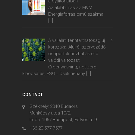
a gyakorlatban
Az alábbi írás az MVM
Energiaforrás című szakmai
[…]
A vállalati fenntarthatóság új
korszaka: Alulról szerveződő
csoportok hozhatják el a
valódi változást
Greenwashing, net zero
kibocsátás, ESG… Csak néhány
[…]
CONTACT
Székhely: 2040 Budaörs,
Munkácsy utca 10/2.
Iroda: 1067 Budapest, Eötvös u. 9.
+36-20-577-7577