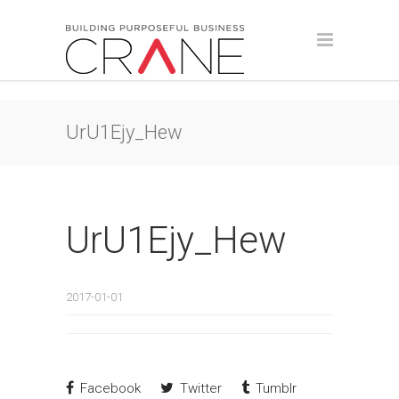
UrU1Ejy_Hew
UrU1Ejy_Hew
2017-01-01
Facebook
Twitter
Tumblr