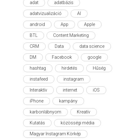
adat
adatbázis
adatvizualizáció
AI
android
App
Apple
BTL
Content Marketing
CRM
Data
data science
DM
Facebook
google
hashtag
hirdetés
Hűség
instafeed
instagram
Interaktív
internet
iOS
iPhone
kampány
karbonlábnyom
Kreatív
Kutatás
közösségi média
Magyar Instagram Körkép