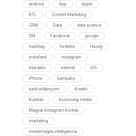
android
App
Apple
BTL
Content Marketing
CRM
Data
data science
DM
Facebook
google
hashtag
hirdetés
Hűség
instafeed
instagram
Interaktív
internet
iOS
iPhone
kampány
karbonlábnyom
Kreatív
Kutatás
közösségi média
Magyar Instagram Körkép
marketing
mesterséges intelligencia