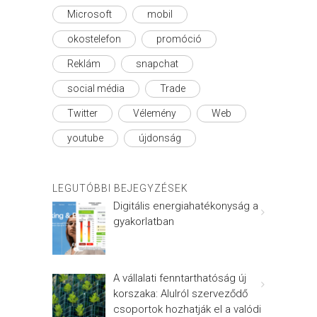
Microsoft
mobil
okostelefon
promóció
Reklám
snapchat
social média
Trade
Twitter
Vélemény
Web
youtube
újdonság
LEGUTÓBBI BEJEGYZÉSEK
Digitális energiahatékonyság a
gyakorlatban
A vállalati fenntarthatóság új
korszaka: Alulról szerveződő
csoportok hozhatják el a valódi