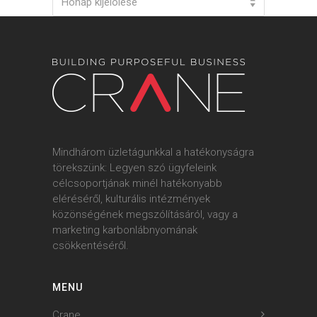
Hónap kijelölése
Mindhárom üzletágunkkal a hatékonyságra
törekszünk: Legyen szó ügyfeleink
célcsoportjának minél hatékonyabb
eléréséről, kulturális intézmények
közönségének megszólításáról, vagy a
marketing karbonlábnyomának
csökkentéséről.
MENU
Crane