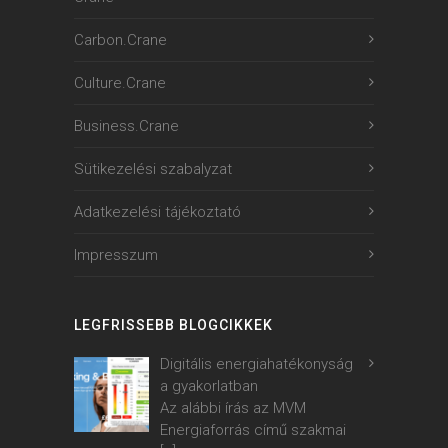
Carbon.Crane
Culture.Crane
Business.Crane
Sütikezelési szabalyzat
Adatkezelési tájékoztató
Impresszum
LEGFRISSEBB BLOGCIKKEK
Digitális energiahatékonyság
a gyakorlatban
Az alábbi írás az MVM
Energiaforrás című szakmai