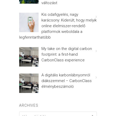
változást
Kis odafigyelés, nagy
karácsony: Kiderült, hogy melyik
online élelmiszer-rendelő
platformok weboldala a
legfenntarthatóbb
My take on the digital carbon
footprint: a first-hand
CarbonClass experience
A digitális karbonlábnyomról
diákszemmel – CarbonClass
élménybeszámoló
ARCHIVES
Archives