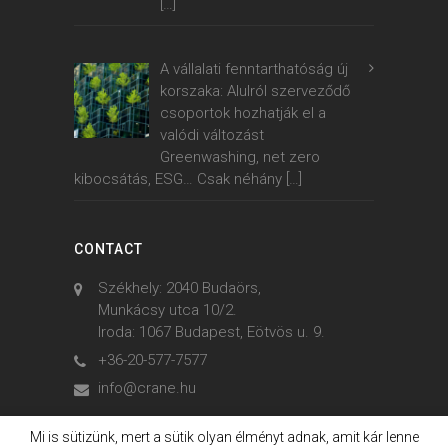
[…]
A vállalati fenntarthatóság új
korszaka: Alulról szerveződő
csoportok hozhatják el a
valódi változást
Greenwashing, net zero
kibocsátás, ESG… Csak néhány
[…]
CONTACT
Székhely: 2040 Budaörs,
Munkácsy utca 10/2.
Iroda: 1067 Budapest, Eötvös u. 9.
+36-20-577-7577
info@crane.hu
Mi is sütizünk, mert a sütik olyan élményt adnak, amit kár lenne