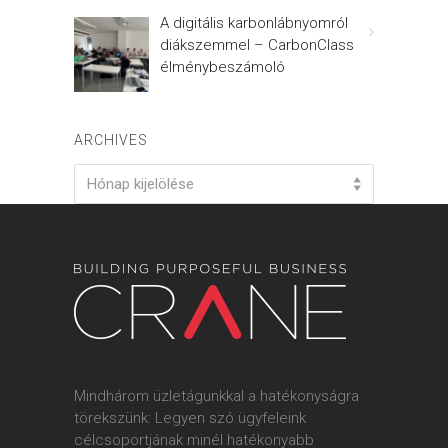
A digitális karbonlábnyomról
diákszemmel – CarbonClass
élménybeszámoló
ARCHIVES
Archives
Hónap kijelölése
Mindhárom üzletágunkkal a hatékonyságra
törekszünk: Legyen szó ügyfeleink
célcsoportjának minél hatékonyabb