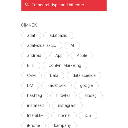
CÍMKÉK
adat
adatbázis
adatvizualizáció
AI
android
App
Apple
BTL
Content Marketing
CRM
Data
data science
DM
Facebook
google
hashtag
hirdetés
Hűség
instafeed
instagram
Interaktív
internet
iOS
iPhone
kampány