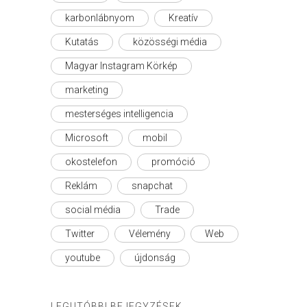
karbonlábnyom
Kreatív
Kutatás
közösségi média
Magyar Instagram Körkép
marketing
mesterséges intelligencia
Microsoft
mobil
okostelefon
promóció
Reklám
snapchat
social média
Trade
Twitter
Vélemény
Web
youtube
újdonság
LEGUTÓBBI BEJEGYZÉSEK