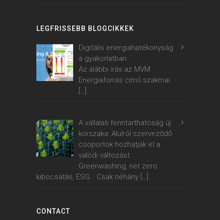
LEGFRISSEBB BLOGCIKKEK
Digitális energiahatékonyság
a gyakorlatban
Az alábbi írás az MVM
Energiaforrás című szakmai
[…]
A vállalati fenntarthatóság új
korszaka: Alulról szerveződő
csoportok hozhatják el a
valódi változást
Greenwashing, net zero
kibocsátás, ESG… Csak néhány
[…]
CONTACT