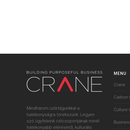
MENU
Crane
Carbon.
Mindhárom üzletágunkkal a
Culture
hatékonyságra törekszünk: Legyen
szó ügyfeleink célcsoportjának minél
Busines
hatékonyabb eléréséről, kulturális