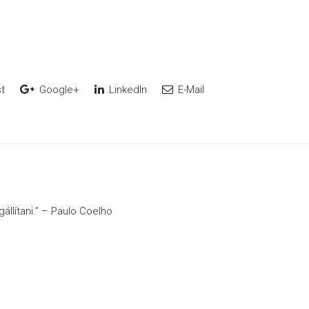
t
Google+
LinkedIn
E-Mail
állítani.” – Paulo Coelho