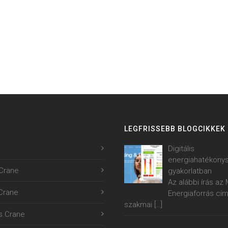
LEGFRISSEBB BLOGCIKKEK
Digitális
energiahatékony
Crane
gyakorlatban
Az alábbi írás a
.Crane
Energiaforrás cí
szakmai
[…]
s.Crane