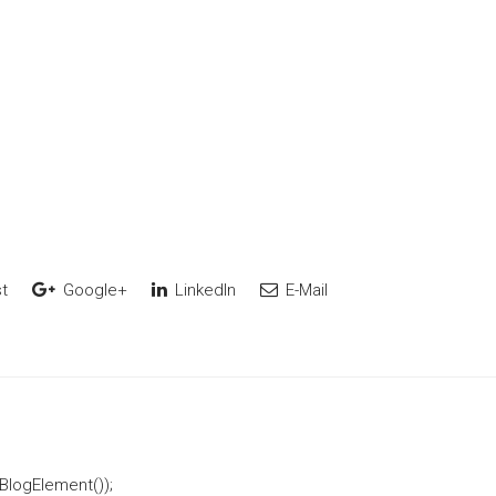
t
Google+
LinkedIn
E-Mail
 BlogElement());