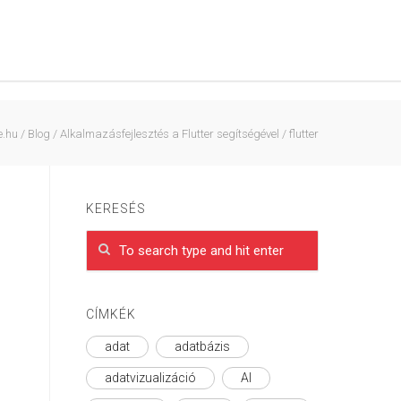
e.hu
/
Blog
/
Alkalmazásfejlesztés a Flutter segítségével
/
flutter
KERESÉS
CÍMKÉK
adat
adatbázis
adatvizualizáció
AI