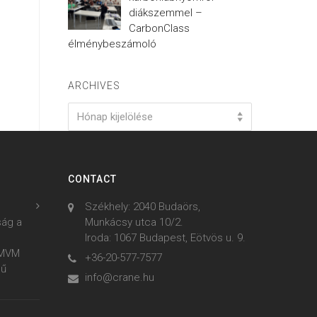
diákszemmel –
CarbonClass
élménybeszámoló
ARCHIVES
Archives
Hónap kijelölése
CONTACT
Székhely: 2040 Budaörs,
ság a
Munkácsy utca 10/2.
Iroda: 1067 Budapest, Eötvös u. 9.
z MVM
+36-20-577-7577
mű
info@crane.hu