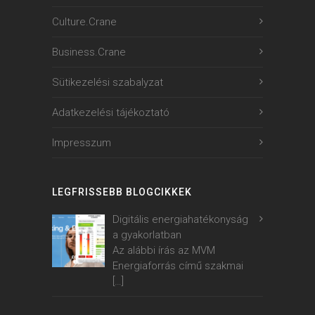
Culture.Crane
Business.Crane
Sütikezelési szabalyzat
Adatkezelési tájékoztató
Impresszum
LEGFRISSEBB BLOGCIKKEK
Digitális energiahatékonyság
a gyakorlatban
Az alábbi írás az MVM
Energiaforrás című szakmai
[…]