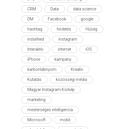
CRM
Data
data science
DM
Facebook
google
hashtag
hirdetés
Hűség
instafeed
instagram
Interaktív
internet
iOS
iPhone
kampány
karbonlábnyom
Kreatív
Kutatás
közösségi média
Magyar Instagram Körkép
marketing
mesterséges intelligencia
Microsoft
mobil