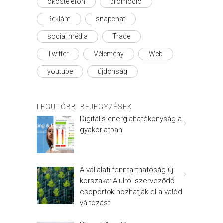
okostelefon
promóció
Reklám
snapchat
social média
Trade
Twitter
Vélemény
Web
youtube
újdonság
LEGUTÓBBI BEJEGYZÉSEK
Digitális energiahatékonyság a
gyakorlatban
A vállalati fenntarthatóság új
korszaka: Alulról szerveződő
csoportok hozhatják el a valódi
változást