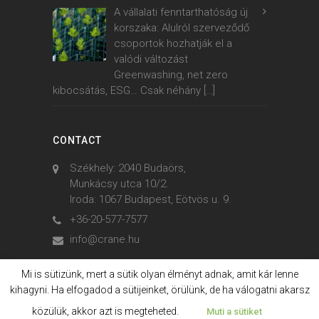
A vállalati fenntarthatóság új
korszaka: Alulról szerveződő
csoportok hozhatják el a
valódi változást
Greenwashing, net zero
kibocsátás, ESG… Csak néhány
[…]
CONTACT
Székhely: 2040 Budaörs,
Munkácsy utca 10/2.
Iroda: 1067 Budapest, Eötvös u. 9.
+36-20-577-7577
info@crane.hu
Mi is sütizünk, mert a sütik olyan élményt adnak, amit kár lenne
kihagyni. Ha elfogadod a sütijeinket, örülünk, de ha válogatni akarsz
© 2006. - 2023. Crane International
közülük, akkor azt is megteheted.
Muti a sütiket