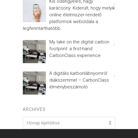
Kis odafigyelés, nagy
karácsony: Kiderült, hogy melyik
online élelmiszer-rendelő
platformok weboldala a
legfenntarthatóbb
My take on the digital carbon
footprint: a first-hand
CarbonClass experience
A digitális karbonlábnyomról
diákszemmel – CarbonClass
élménybeszámoló
ARCHIVES
Archives
Hónap kijelölése