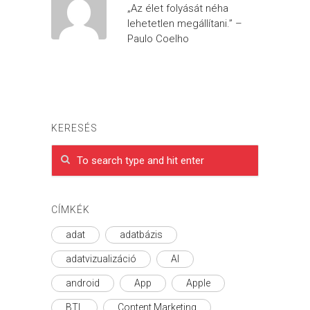
„Az élet folyását néha
lehetetlen megállítani.” –
Paulo Coelho
KERESÉS
CÍMKÉK
adat
adatbázis
adatvizualizáció
AI
android
App
Apple
BTL
Content Marketing