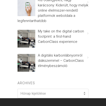
karácsony: Kiderült, hogy melyik
online élelmiszer-rendelő
platformok weboldala a
legfenntarthatóbb
My take on the digital carbon
footprint: a first-hand
CarbonClass experience
A digitális karbonlábnyomról
diákszemmel – CarbonClass
élménybeszámoló
ARCHIVES
Archives
Hónap kijelölése