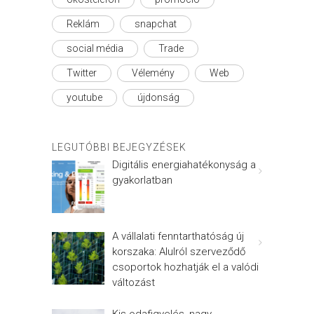
Reklám
snapchat
social média
Trade
Twitter
Vélemény
Web
youtube
újdonság
LEGUTÓBBI BEJEGYZÉSEK
Digitális energiahatékonyság a
gyakorlatban
A vállalati fenntarthatóság új
korszaka: Alulról szerveződő
csoportok hozhatják el a valódi
változást
Kis odafigyelés, nagy