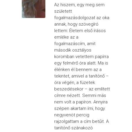
Az hiszem, egy meg sem
született
fogalmazásdolgozat az oka
annak, hogy szövegíró
lettem: Életem első írásos
emléke az a
fogalmazáscím, amit
második osztályos
koromban vetettem papírra
egy felmérő óra alatt. Ma is
élénken él bennem az a
tekintet, amivel a tanítónő –
óra végén, a füzetek
beszedésekor – az említett
címre nézett. Semmi más
nem volt a papíron. Annyira
szépen akartam írni, hogy
negyvenöt percig
rajzolgattam a cím betűit. A
tanítónő szánakozó