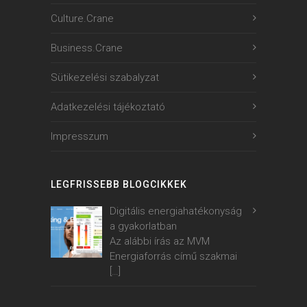
Culture.Crane
Business.Crane
Sütikezelési szabalyzat
Adatkezelési tájékoztató
Impresszum
LEGFRISSEBB BLOGCIKKEK
Digitális energiahatékonyság
a gyakorlatban
Az alábbi írás az MVM
Energiaforrás című szakmai
[…]