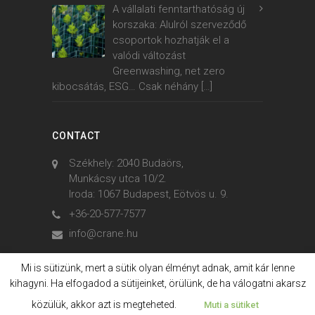
A vállalati fenntarthatóság új
korszaka: Alulról szerveződő
csoportok hozhatják el a
valódi változást
Greenwashing, net zero
kibocsátás, ESG… Csak néhány
[…]
CONTACT
Székhely: 2040 Budaörs,
Munkácsy utca 10/2.
Iroda: 1067 Budapest, Eötvös u. 9.
+36-20-577-7577
info@crane.hu
Mi is sütizünk, mert a sütik olyan élményt adnak, amit kár lenne
kihagyni. Ha elfogadod a sütijeinket, örülünk, de ha válogatni akarsz
© 2006. - 2023. Crane International
közülük, akkor azt is megteheted.
Muti a sütiket