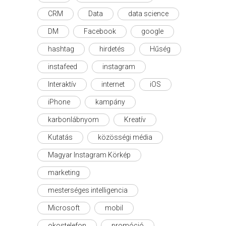
CRM
Data
data science
DM
Facebook
google
hashtag
hirdetés
Hűség
instafeed
instagram
Interaktív
internet
iOS
iPhone
kampány
karbonlábnyom
Kreatív
Kutatás
közösségi média
Magyar Instagram Körkép
marketing
mesterséges intelligencia
Microsoft
mobil
okostelefon
promóció