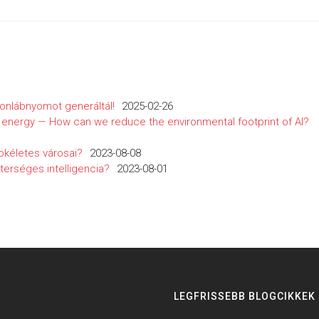
bonlábnyomot generáltál!
2025-02-26
f energy — How can we reduce the environmental footprint of AI?
tökéletes városai?
2023-08-08
terséges intelligencia?
2023-08-01
LEGFRISSEBB BLOGCIKKEK