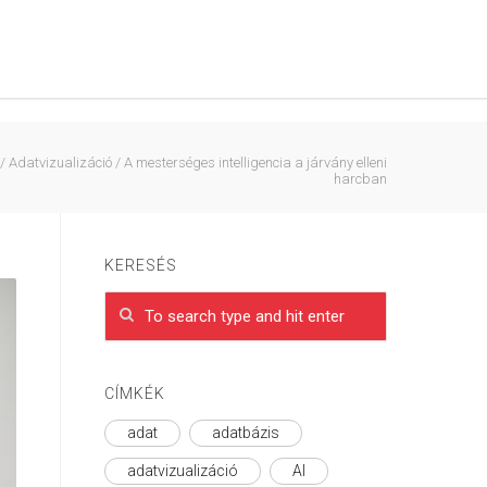
/
Adatvizualizáció
/
A mesterséges intelligencia a járvány elleni
harcban
KERESÉS
CÍMKÉK
adat
adatbázis
adatvizualizáció
AI