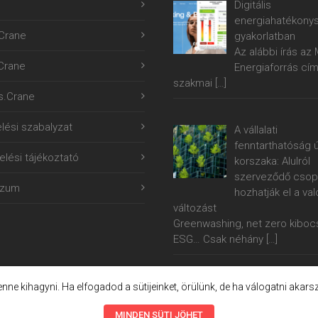
Digitális
energiahatékony
Crane
gyakorlatban
Az alábbi írás a
.Crane
Energiaforrás cí
szakmai
[…]
s.Crane
lési szabalyzat
A vállalati
fenntarthatóság ú
lési tájékoztató
korszaka: Alulról
szerveződő csop
szum
hozhatják el a val
változást
Greenwashing, net zero kiboc
ESG… Csak néhány
[…]
lenne kihagyni. Ha elfogadod a sütijeinket, örülünk, de ha válogatni akars
MINDEN SÜTI JÖHET