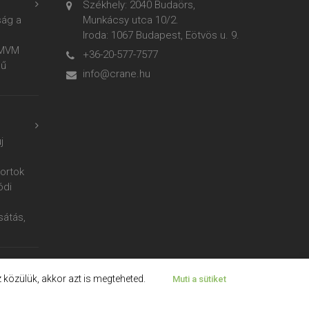
Székhely: 2040 Budaörs,
ság a
Munkácsy utca 10/2.
Iroda: 1067 Budapest, Eötvös u. 9.
z MVM
+36-20-577-7577
mű
info@crane.hu
j
ortok
ódi
sátás,
z közülük, akkor azt is megteheted.
Muti a sütiket