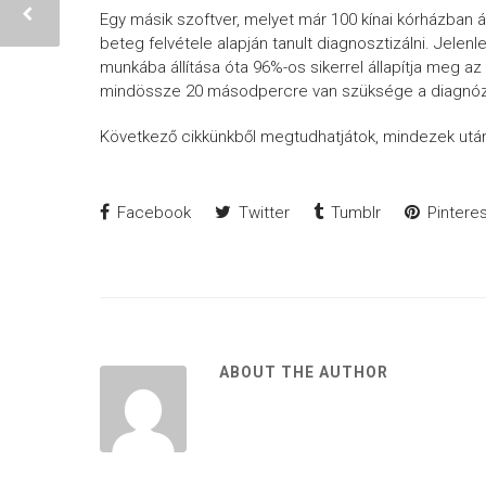
Egy másik szoftver, melyet már 100 kínai kórházban á
beteg felvétele alapján tanult diagnosztizálni. Jelen
munkába állítása óta 96%-os sikerrel állapítja meg a
mindössze 20 másodpercre van szüksége a diagnózi
Következő cikkünkből megtudhatjátok, mindezek után 
Facebook
Twitter
Tumblr
Pinteres
ABOUT THE AUTHOR