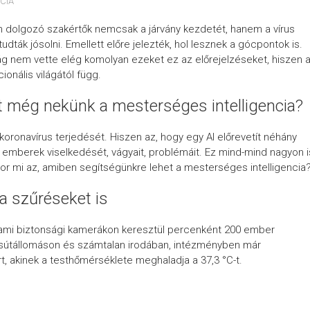
CIA
n dolgozó szakértők nemcsak a járvány kezdetét, hanem a vírus
dták jósolni. Emellett előre jelezték, hol lesznek a gócpontok is.
lág nem vette elég komolyan ezeket ez az előrejelzéseket, hiszen 
nális világától függ.
t még nekünk a mesterséges intelligencia?
koronavírus terjedését. Hiszen az, hogy egy AI előrevetít néhány
az emberek viselkedését, vágyait, problémáit. Ez mind-mind nagyon i
kkor mi az, amiben segítségünkre lehet a mesterséges intelligencia
 a szűréseket is
ett, ami biztonsági kamerákon keresztül percenként 200 ember
útállomáson és számtalan irodában, intézményben már
t, akinek a testhőmérséklete meghaladja a 37,3 °C-t.