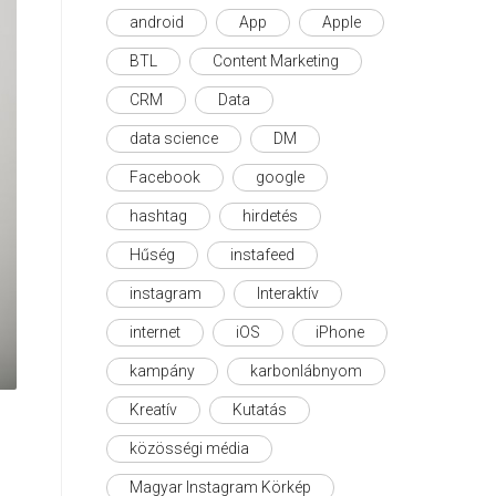
android
App
Apple
BTL
Content Marketing
CRM
Data
data science
DM
Facebook
google
hashtag
hirdetés
Hűség
instafeed
instagram
Interaktív
internet
iOS
iPhone
kampány
karbonlábnyom
Kreatív
Kutatás
közösségi média
Magyar Instagram Körkép