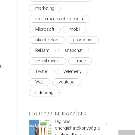
marketing
mesterséges intelligencia
a
Microsoft
mobil
okostelefon
promóció
Reklám
snapchat
social média
Trade
s
Twitter
Vélemény
?
Web
youtube
újdonság
LEGUTÓBBI BEJEGYZÉSEK
Digitális
energiahatékonyság a
gyakorlatban