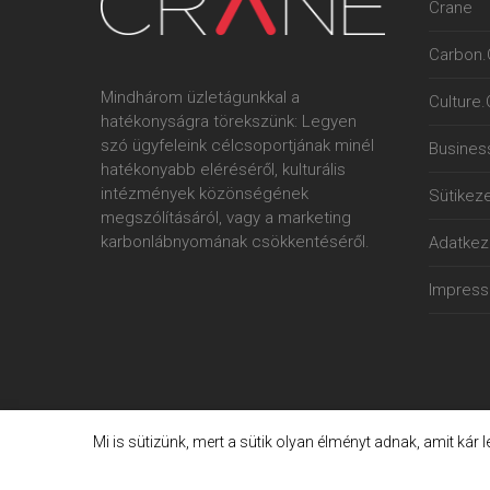
Crane
Carbon.
Mindhárom üzletágunkkal a
Culture
hatékonyságra törekszünk: Legyen
szó ügyfeleink célcsoportjának minél
Busines
hatékonyabb eléréséről, kulturális
intézmények közönségének
Sütikeze
megszólításáról, vagy a marketing
karbonlábnyomának csökkentéséről.
Adatkeze
Impres
Mi is sütizünk, mert a sütik olyan élményt adnak, amit kár 
© 2006. - 2023. Crane International