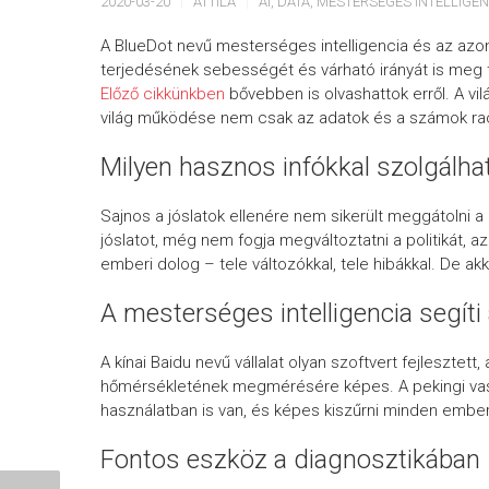
2020-03-20
ATTILA
AI
,
DATA
,
MESTERSÉGES INTELLIGEN
A BlueDot nevű mesterséges intelligencia és az azo
terjedésének sebességét és várható irányát is meg tu
Előző cikkünkben
bővebben is olvashattok erről. A vi
világ működése nem csak az adatok és a számok racio
Milyen hasznos infókkal szolgálha
Sajnos a jóslatok ellenére nem sikerült meggátolni a 
jóslatot, még nem fogja megváltoztatni a politikát, 
emberi dolog – tele változókkal, tele hibákkal. De a
A mesterséges intelligencia segíti
A kínai Baidu nevű vállalat olyan szoftvert fejleszt
hőmérsékletének megmérésére képes. A pekingi vas
használatban is van, és képes kiszűrni minden ember
Fontos eszköz a diagnosztikában