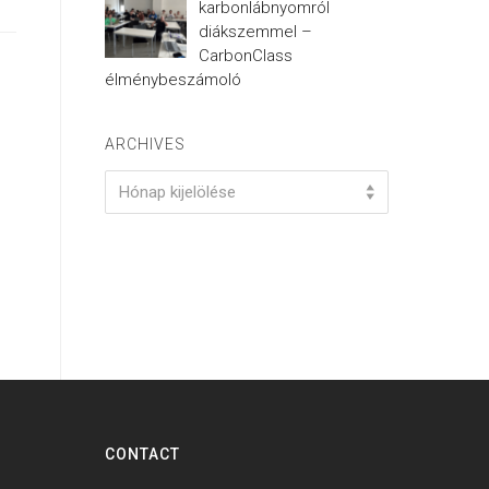
karbonlábnyomról
diákszemmel –
CarbonClass
élménybeszámoló
ARCHIVES
Archives
Hónap kijelölése
CONTACT