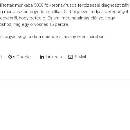
llítottak munkába 5000 fő koronavírusos fertőzéssel diagnosztizált
leg már pusztán egyetlen mellkas CT-ből jelezni tudja a betegséget
z egyénről, hogy beteg-e. És ami még hatalmas előnye, hogy
shoz, míg egy orvosnak 15 percre.
hogyan segít a data science a járvány elleni harcban.
t
Google+
LinkedIn
E-Mail