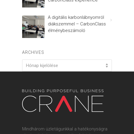
CarbonClass experience
A digitális karbonlábnyomról
diákszemmel – CarbonClass
élménybeszámoló
ARCHIVES
Archives
Hónap kijelölése
Mindhárom üzletágunkkal a hatékonyságra