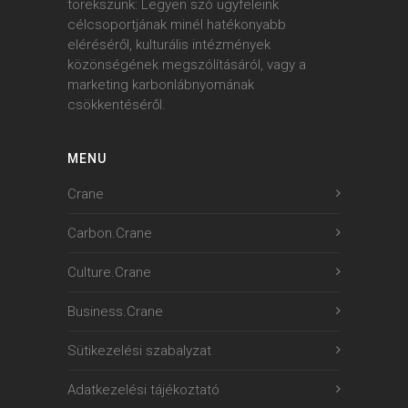
törekszünk: Legyen szó ügyfeleink
célcsoportjának minél hatékonyabb
eléréséről, kulturális intézmények
közönségének megszólításáról, vagy a
marketing karbonlábnyomának
csökkentéséről.
MENU
Crane
Carbon.Crane
Culture.Crane
Business.Crane
Sütikezelési szabalyzat
Adatkezelési tájékoztató