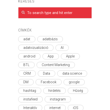
KERESÉS
CÍMKÉK
adat
adatbázis
adatvizualizáció
AI
android
App
Apple
BTL
Content Marketing
CRM
Data
data science
DM
Facebook
google
hashtag
hirdetés
Hűség
instafeed
instagram
Interaktív
internet
iOS