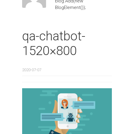
blog.Add(new
BlogElement());
qa-chatbot-
1520×800
2020-07-07