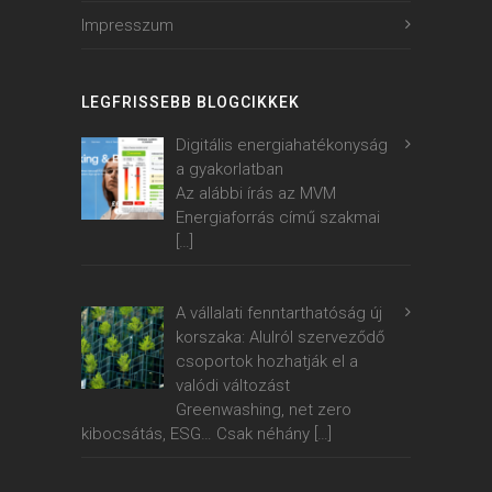
Impresszum
LEGFRISSEBB BLOGCIKKEK
Digitális energiahatékonyság
a gyakorlatban
Az alábbi írás az MVM
Energiaforrás című szakmai
[…]
A vállalati fenntarthatóság új
korszaka: Alulról szerveződő
csoportok hozhatják el a
valódi változást
Greenwashing, net zero
kibocsátás, ESG… Csak néhány
[…]