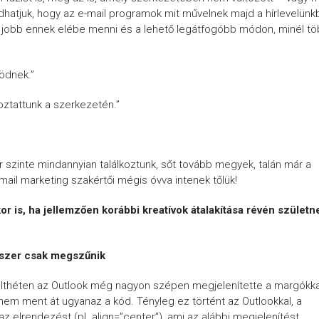
dhatjuk, hogy az e-mail programok mit művelnek majd a hírlevelünk
ért jobb ennek elébe menni és a lehető legátfogóbb módon, minél t
ködnek.”
toztattunk a szerkezetén.”
r szinte mindannyian találkoztunk, sőt tovább megyek, talán már a
-mail marketing szakértői mégis óvva intenek tőlük!
or is, ha jellemzően korábbi kreatívok átalakítása révén születn
yszer csak megszűnik
Múlthéten az Outlook még nagyon szépen megjelenítette a margókka
 nem ment át ugyanaz a kód. Tényleg ez történt az Outlookkal, a
z elrendezést (pl. align=”center”), ami az alábbi megjelenítést