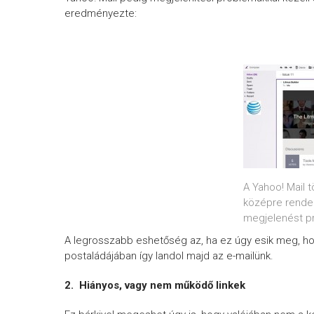
eredményezte:
A Yahoo! Mail 
középre rendezé
megjelenést pr
A legrosszabb eshetőség az, ha ez úgy esik meg, ho
postaládájában így landol majd az e-mailünk.
2. H
iányos, vagy nem működő linkek