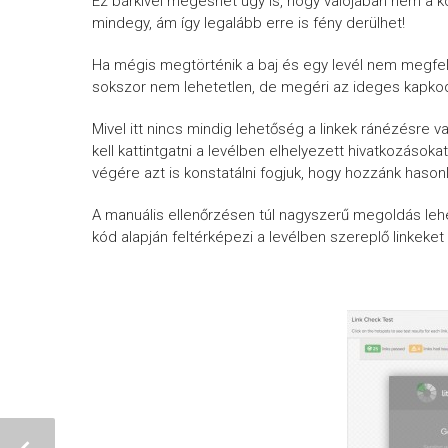
Ez bárkivel megeshet úgy is, hogy valójában nem a 
mindegy, ám így legalább erre is fény derülhet!
Ha mégis megtörténik a baj és egy levél nem megfelel
sokszor nem lehetetlen, de megéri az ideges kapko
Mivel itt nincs mindig lehetőség a linkek ránézésre va
kell kattintgatni a levélben elhelyezett hivatkozáso
végére azt is konstatálni fogjuk, hogy hozzánk haso
A manuális ellenőrzésen túl nagyszerű megoldás lehe
kód alapján feltérképezi a levélben szereplő linkeket