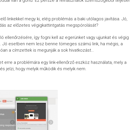
kóddal van a gond. Ez persze a felhasználók szemszögéből teljese
ő linkekkel megy ki, elég problémás a baki utólagos javítása. Jó,
dás az előzetes végigkattintgatás megspórolását?
ló ellenőrzésére, így fogni kell az egerünket vagy ujjunkat és végig
kat. Jó esetben nem lesz benne tömeges számú link, ha mégis, a
nlóan a címzettek is megunják a sok hivatkozást…
t erre a problémára egy link-ellenőrző eszköz használata, mely a
 és jelzi, hogy melyik működik és melyik nem.