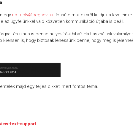
ya
em egy
no-reply@cegnev.hu
típusú e-mail címről küldjük a leveleinke
 az ügyfelünkkel való közvetlen kommunikáció útjába is beáll.
a tárgyat és nincs is benne helyesírási hiba? Ha használunk valamilye
bb kliensen is, hogy biztosak lehessünk benne, hogy meg is jelenne
entelek majd egy teljes cikket, mert fontos téma.
view-text-support