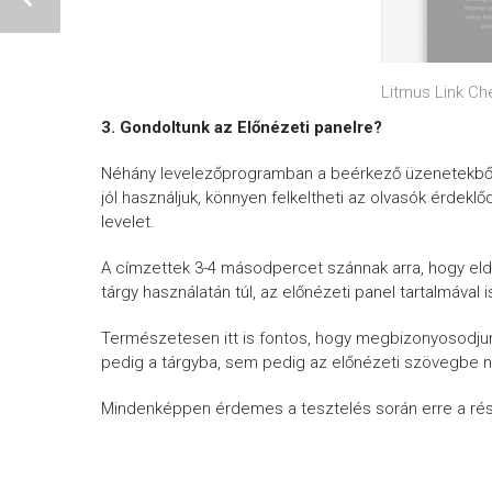
Litmus Link Ch
3. G
ondoltunk az Előnézeti panelre?
Néhány levelezőprogramban a beérkező üzenetekből c
jól használjuk, könnyen felkeltheti az olvasók érdek
levelet.
A címzettek 3-4 másodpercet szánnak arra, hogy eld
tárgy használatán túl, az előnézeti panel tartalmával i
Természetesen itt is fontos, hogy megbizonyosodjunk
pedig a tárgyba, sem pedig az előnézeti szövegbe 
Mindenképpen érdemes a tesztelés során erre a részr