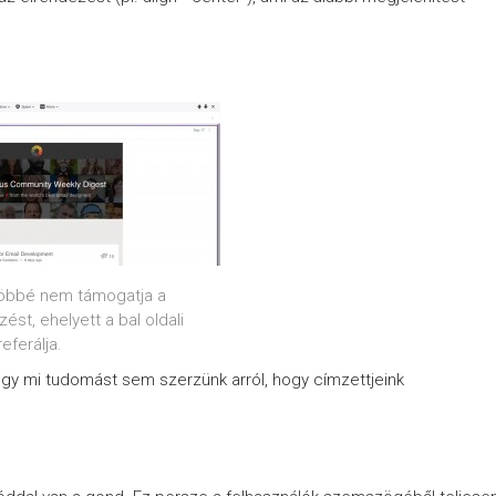
többé nem támogatja a
st, ehelyett a bal oldali
eferálja.
gy mi tudomást sem szerzünk arról, hogy címzettjeink