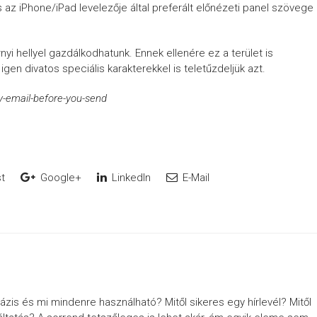
az iPhone/iPad levelezője által preferált előnézeti panel szövege
yi hellyel gazdálkodhatunk. Ennek ellenére ez a terület is
en divatos speciális karakterekkel is teletűzdeljük azt.
ry-email-before-you-send
t
Google+
LinkedIn
E-Mail
zis és mi mindenre használható? Mitől sikeres egy hírlevél? Mitől