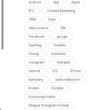
android
App
Apple
BTL
Content Marketing
CRM
Data
data science
DM
Facebook
google
hashtag
hirdetés
Hűség
instafeed
instagram
Interaktív
internet
iOS
iPhone
kampány
karbonlábnyom
Kreatív
Kutatás
közösségi média
Magyar Instagram Körkép
i