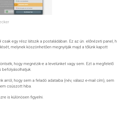
ecker
sak egy rész látszik a postaládában. Ez az ún. előnézeti panel, 
lődését, melynek köszönhetően megnyitják majd a tőlünk kapott
öntsék, hogy megnézik-e a levelünket vagy sem. Ezt a megfelelő
s befolyásolhatjuk.
 arról, hogy sem a feladó adataiba (név, válasz e-mail cím), sem
nem csúszott hiba.
e is különösen figyelni.