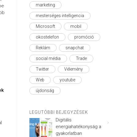
marketing
be
öbb
mesterséges intelligencia
Microsoft
mobil
okostelefon
promóció
Reklám
snapchat
social média
Trade
Twitter
Vélemény
Web
youtube
ek
újdonság
LEGUTÓBBI BEJEGYZÉSEK
Digitális
l
energiahatékonyság a
gyakorlatban