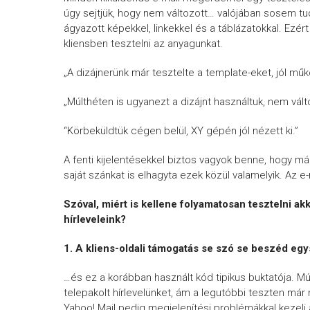
úgy sejtjük, hogy nem változott… valójában sosem tu
ágyazott képekkel, linkekkel és a táblázatokkal. Ez
kliensben tesztelni az anyagunkat.
„A dizájnerünk már tesztelte a template-eket, jól mű
„Múlthéten is ugyanezt a dizájnt használtuk, nem vál
“Körbeküldtük cégen belül, XY gépén jól nézett ki.”
A fenti kijelentésekkel biztos vagyok benne, hogy má
saját szánkat is elhagyta ezek közül valamelyik. Az e
Szóval, miért is kellene folyamatosan tesztelni akk
hírleveleink?
1.
A kliens-oldali támogatás se szó se beszéd eg
…és ez a korábban használt kód tipikus buktatója. 
telepakolt hírlevelünket, ám a legutóbbi teszten már
Yahoo! Mail pedig megjelenítési problémákkal kezeli a