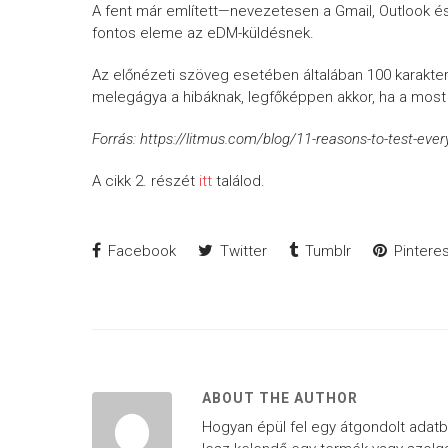
A fent már említett—nevezetesen a Gmail, Outlook és 
fontos eleme az eDM-küldésnek.
Az előnézeti szöveg esetében általában 100 karaktern
melegágya a hibáknak, legfőképpen akkor, ha a most ig
Forrás: https://litmus.com/blog/11-reasons-to-test-eve
A cikk 2. részét
itt
találod.
Facebook
Twitter
Tumblr
Pinteres
ABOUT THE AUTHOR
Hogyan épül fel egy átgondolt adatbá