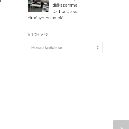
n
diákszemmel –
CarbonClass
élménybeszámoló
ARCHIVES
Archives
Hónap kijelölése