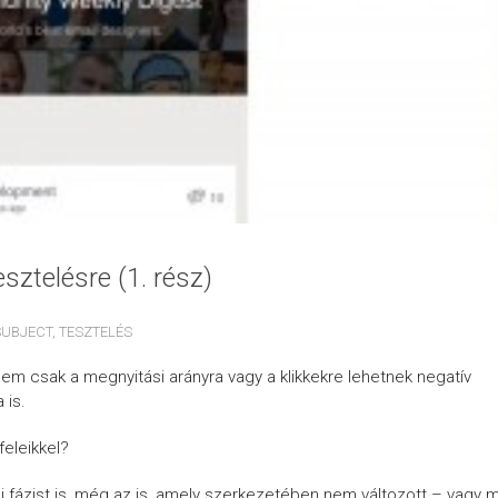
sztelésre (1. rész)
SUBJECT
,
TESZTELÉS
em csak a megnyitási arányra vagy a klikkekre lehetnek negatív
 is.
eleikkel?
fázist is, még az is, amely szerkezetében nem változott – vagy m