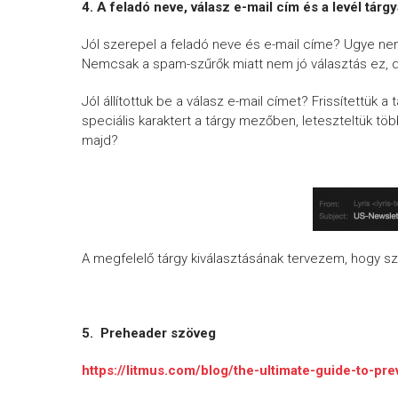
4.
A feladó neve, válasz e-mail cím és a levél tárg
Jól szerepel a feladó neve és e-mail címe? Ugye n
Nemcsak a spam-szűrők miatt nem jó választás ez, de
Jól állítottuk be a válasz e-mail címet? Frissítettük 
speciális karaktert a tárgy mezőben, leteszteltük tö
majd?
A megfelelő tárgy kiválasztásának tervezem, hogy sz
5.
Preheader szöveg
https://litmus.com/blog/the-ultimate-guide-to-pre