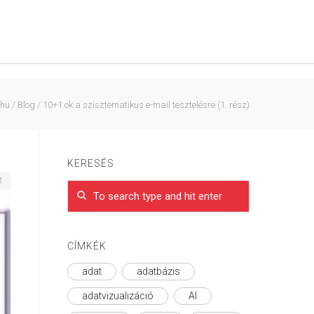
.hu
/
Blog
/
10+1 ok a szisztematikus e-mail tesztelésre (1. rész)
KERESÉS
CÍMKÉK
adat
adatbázis
adatvizualizáció
AI