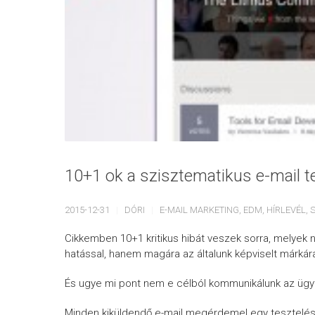
10+1 ok a szisztematikus e-mail te
2015-12-31
DÓRI
E-MAIL MARKETING
,
EDM
,
HÍRLEVÉL
,
Cikkemben 10+1 kritikus hibát veszek sorra, melyek n
hatással, hanem magára az általunk képviselt márkára
És ugye mi pont nem e célból kommunikálunk az ügyf
Minden kiküldendő e-mail megérdemel egy tesztelési 