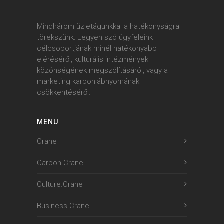
Mindhárom üzletágunkkal a hatékonyságra
törekszünk: Legyen szó ügyfeleink
célcsoportjának minél hatékonyabb
eléréséről, kulturális intézmények
közönségének megszólításáról, vagy a
marketing karbonlábnyomának
csökkentéséről.
MENU
Crane
Carbon.Crane
Culture.Crane
Business.Crane