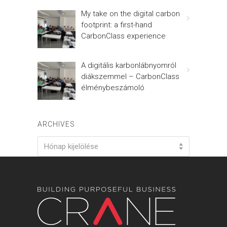
My take on the digital carbon
footprint: a first-hand
CarbonClass experience
A digitális karbonlábnyomról
diákszemmel – CarbonClass
élménybeszámoló
ARCHIVES
Archives
Hónap kijelölése