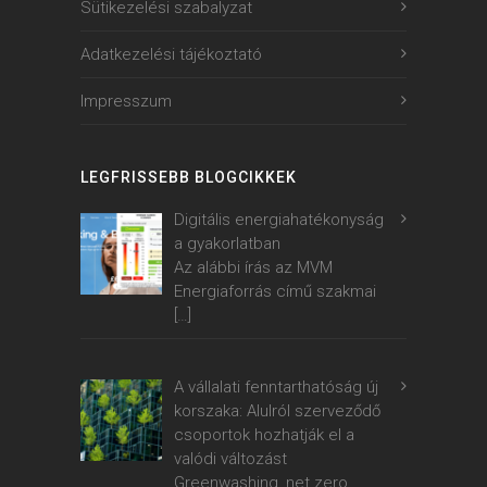
Sütikezelési szabalyzat
Adatkezelési tájékoztató
Impresszum
LEGFRISSEBB BLOGCIKKEK
Digitális energiahatékonyság
a gyakorlatban
Az alábbi írás az MVM
Energiaforrás című szakmai
[…]
A vállalati fenntarthatóság új
korszaka: Alulról szerveződő
csoportok hozhatják el a
valódi változást
Greenwashing, net zero