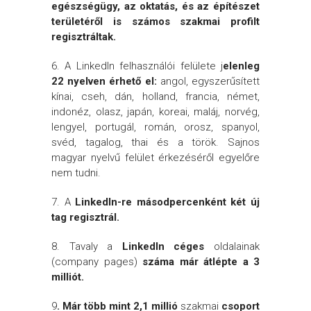
egészségügy, az oktatás, és az építészet
területéről is számos szakmai profilt
regisztráltak.
6. A LinkedIn felhasználói felülete j
elenleg
22 nyelven érhető el
:
angol, egyszerűsített
kínai, cseh, dán, holland, francia, német,
indonéz, olasz, japán, koreai, maláj, norvég,
lengyel, portugál, román, orosz, spanyol,
svéd, tagalog, thai és a török​​. Sajnos
magyar nyelvű felület érkezéséről egyelőre
nem tudni.
7.
A
LinkedIn-re másodpercenként két új
tag regisztrál.
8. Tavaly a
LinkedIn céges
oldalainak
(company pages)
száma már átlépte a 3
milliót
.
9
.
Már több mint 2,1 millió
szakmai
csoport