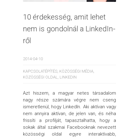
10 érdekesség, amit lehet
nem is gondolnál a LinkedIn-
ről
2014-04-10
KAPCSOLATÉPÍTÉS
,
KÖZÖSSÉGI MÉDIA
,
KÖZÖSSÉGI OLDAL
,
LINKEDIN
Azt hiszem, a magyar netes társadalom
nagy része számára végre nem cseng
ismeretlenül, hogy LinkedIn. Aki aktívan vagy
nem annyira aktívan, de jelen van, és néha
frissíti a profilját, tapasztalhatta, hogy a
sokak által szakmai Facebooknak nevezett
közösségi oldal egyre interaktívabb,