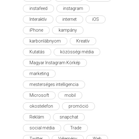
instafeed
instagram
Interaktív
internet
iOS
iPhone
kampány
karbonlábnyom
Kreatív
Kutatás
közösségi média
Magyar Instagram Körkép
marketing
mesterséges intelligencia
Microsoft
mobil
okostelefon
promóció
Reklám
snapchat
social média
Trade
Twitter
Vélemény
Web