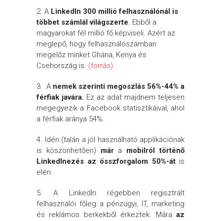
2. A
LinkedIn 300 millió felhasználónál is
többet számlál
világszerte
. Ebből a
magyarokat fél millió fő képviseli. Azért az
meglepő, hogy felhasználószámban
megelőz minket Ghána, Kenya és
Csehország is.
(forrás)
3.
A
nemek szerinti megoszlás 56%-44% a
férfiak javára
.
Ez az adat majdnem teljesen
megegyezik a Facebook statisztikáival, ahol
a férfiak aránya 54%.
4. Idén (talán a jól használható applikációnak
is köszönhetően)
már
a
mobilról történő
LinkedInezés az összforgalom 50%-át
is
eléri.
5. A LinkedIn régebben regisztrált
felhasználói főleg a pénzügyi, IT, marketing
és reklámos berkekből érkeztek. Mára
az