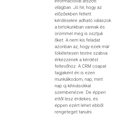
információval átszőtt
világban. Jó hír, hogy az
előzőekben feltett
kérdésekre adható válaszok
a birtokunkban vannak és
örömmel meg is osztjuk
őket. A nem kis feladat
azonban az, hogy ezek már
tökéletesen testre szabva
érkezzenek a kérdést
feltevőhöz. A CRM csapat
tagjaként én is ezen
munkálkodom, nap, mint
nap új kihívásokkal
szembenézve. De éppen
ettől lesz érdekes, és
éppen ezért lehet ebből
rengeteget tanulni.