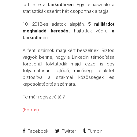
jött létre a
LinkedIn-en
. Egy felhasználó a
statisztikák szerint hét csoportnak a tagja.
10. 2012-es adatok alapján,
5 milliárdot
meghaladó keresés
t hajtottak végre
a
LinkedIn
-en
A fenti számok magukért beszélnek. Biztos
vagyok benne, hogy a LinkedIn térhódítása
töretlenül folytatódik majd, ezzel is egy
folyamatosan fejlődő, minőségi felületet
biztosítva a szakmai közösségek és
kapcsolatépítés számára.
Te már regisztráltál?
(Forrás)
Facebook
Twitter
Tumblr