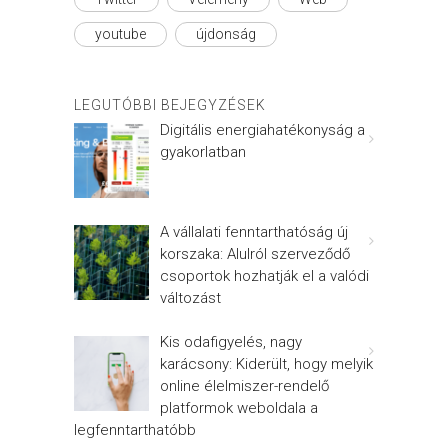
youtube
újdonság
LEGUTÓBBI BEJEGYZÉSEK
Digitális energiahatékonyság a
gyakorlatban
A vállalati fenntarthatóság új
korszaka: Alulról szerveződő
csoportok hozhatják el a valódi
változást
Kis odafigyelés, nagy
karácsony: Kiderült, hogy melyik
online élelmiszer-rendelő
platformok weboldala a
legfenntarthatóbb